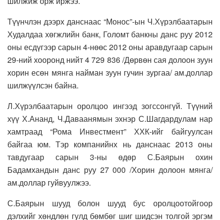
шилжиж орж иржээ.
Түүнчлэн дээрх данснаас “Монос”-ын Ч.Хүрэлбаатарын
Худалдаа хөгжлийн банк, Голомт банкны данс руу 2012
оны есдүгээр сарын 4-нөөс 2012 оны аравдугаар сарын
29-ний хооронд нийт 4 729 836 /Дөрвөн сая долоон зуун
хорин есөн мянга найман зуун гучин зургаа/ ам.доллар
шилжүүлсэн байна.
Л.Хүрэлбаатарын оролцоо ингээд зогссонгүй. Түүний
хүү Х.Ананд, Ч.Даваанямын эхнэр С.Шагдардулам нар
хамтраад “Рома Инвестмент” ХХК-ийг байгуулсан
байгаа юм. Тэр компанийнх нь данснаас 2013 оны
тавдугаар сарын 3-ны өдөр С.Баярын охин
Бадамхандын данс руу 27 000 /Хорин долоон мянга/
ам.доллар гуйвуулжээ.
С.Баярын шууд болон шууд бус оролцоотойгоор
дэлхийг хөндлөн гулд бөмбөг шиг шидсэн толгой эргэм