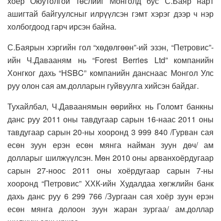
хоёр Оюутолгой төслийг Монголд бус С.Баяр нарт
ашигтай байгуулсныг илрүүлсэн гэмт хэрэг дээр ч нэр
холбогдоод гарч ирсэн байна.
С.Баярын хэргийн гол “хөдөлгөөн”-ий эзэн, “Петровис”-
ийн Ч.Давааням нь “Forest Berries Ltd” компанийн
Хонгког дахь “HSBC” компанийн данснаас Монгол Улс
руу олон сая ам.долларын гуйвуулга хийсэн байдаг.
Тухайлбал, Ч.Даваанямын өөрийнх нь Голомт банкны
данс руу 2011 оны тавдугаар сарын 16-наас 2011 оны
тавдугаар сарын 20-ны хооронд 3 999 840 /Гурван сая
есөн зуун ерэн есөн мянга найман зуун дөч/ ам
долларыг шилжүүлсэн. Мөн 2010 оны арванхоёрдугаар
сарын 27-ноос 2011 оны хоёрдугаар сарын 7-ны
хооронд “Петровис” ХХК-ийн Худалдаа хөгжлийн банк
дахь данс руу 6 299 766 /Зургаан сая хоёр зуун ерэн
есөн мянга долоон зуун жаран зургаа/ ам.доллар