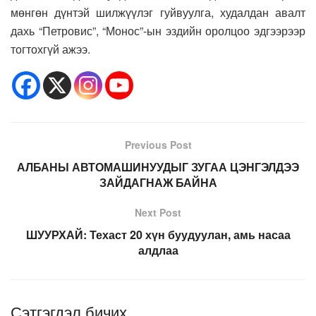
мөнгөн дүнтэй шилжүүлэг гуйвуулга, худалдан авалт
дахь “Петровис”, “Монос”-ын эздийн оролцоо эдгээрээр
тогтохгүй ажээ.
Previous Post
АЛБАНЫ АВТОМАШИНУУДЫГ ЗУГАА ЦЭНГЭЛДЭЭ
ЗАЙДАГНАЖ БАЙНА
Next Post
ШУУРХАЙ: Техаст 20 хүн буудуулан, амь насаа
алдлаа
Сэтгэгдэл бичих