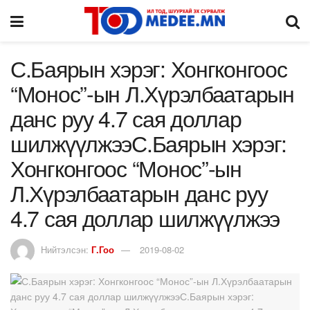
С.Баярын хэрэг: Хонгконгоос
“Монос”-ын Л.Хүрэлбаатарын
данс руу 4.7 сая доллар
шилжүүлжээС.Баярын хэрэг:
Хонгконгоос “Монос”-ын
Л.Хүрэлбаатарын данс руу
4.7 сая доллар шилжүүлжээ
Нийтэлсэн:
Г.Гоо
2019-08-02