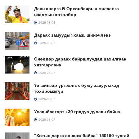
Даян аварга Б.Орхонбаярын мялаалга
наадмын хөтөлбөр
2026-08-08
Дараах замуудыг хааж, шинэчлэнэ
2026-08-07
Өнөөдөр дараах байршлуудад цахилгаан
хязгаарлана
2026-08-07
Үс шинээр үргээлгэх буюу засуулахад
тохиромжгүй
2026-08-07
Улаанбаатарт +30 градус дулаан байна
2026-08-07
“Хотын дарга сонсож байна” 150150 тусгай