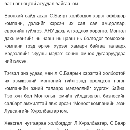
бас нэг ноцтой асуудал байгаа
юм.
Ерөнхий сайд асан С.Баярт холбогдох хэрэг оффшор
компани, дэлхийг хэрсэн их сая сая ам.доллар,
еврогийн гүйлгээ, АНУ дахь үл хөдлөх хөрөнгө, Монгол
дахь мөнгийг нь нааш нь цааш нь болгодог томоохон
компани гээд өргөн хүрээг хамарч байгаа талаарх
мэдээллийг “Зууны мэдээ” сонин өмнөх дугаарууддаа
нийтэлсэн.
Тэгвэл энэ удаад мөн л С.Баярын хэрэгтэй холбоотой
их хэмжээний мөнгөний гүйлгээнд оролцсон нэгэн
компанийн эзний талаарх мэдээллийг хүргэж байна.
Тэр хүн бол Монголын эмийн үйлдвэрлэл, бизнесийн
салбарт амжилттай явж ирсэн “Монос” компанийн эзэн
Лувсангийн Хүрэлбаатар юм.
Хөвсгөл нутгаараа холбогддог Л.Хүрэлбаатар, С.Баяр