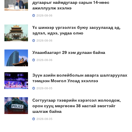
дугаарыг наймдугаар сарын 14-нөөс
ажиллуулж эхэлнэ
2026-08-06
Үс шинээр үргээлгэх буюу засуулахад эд,
эдлэл, идээ, ундаа олно
2026-08-06
Улаанбаатарт 29 хэм дулаан байна
2026-08-06
Зүүн азийн волейболын аварга шалгаруулах
тэмцээн Монгол Улсад эхэллээ
2026-08-05
Согтуугаар тээврийн хэрэгсэл жолоодож,
орон сууц мөргөсөн 38 настай эмэгтэйг
шалгаж байна
2026-08-05