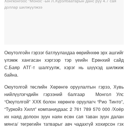
Оюутолгойн гэрээг батлуулахдаа өөрийнхөө эрх ашгийг
үлэмж хангасан хэргээр тэр үеийн Ерөнхий сайд
С.Баяр АТГ-т шалгуулж, хэрэг нь шүүхэд шилжиж
байна.
Оюутолгой төслийн Хөрөнгө оруулалтын гэрээ, Хувь
нийлүүлэгчдийн гэрээний балгаар Монгол Улс
“Оюутолгой” ХХК болон хөрөнгө оруулагч “Рио Тинто”,
“Туркойз Хилл” компаниудаас 2 761 789 570 000 /Хоёр
их наяд долоон зуун наян есөн сая таван зуун далан
мянга/ төгрөгийн татварыг авч чадахгүй хохирсон гэх