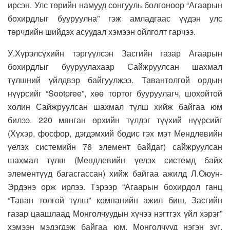
ирсэн. Улс төрийн намууд сонгууль болгоноор “Агаарын
бохирдлыг бууруулна” гэж амладгаас үүдэн улс
төрчдийн шийдэх асуудал хэмээн ойлголт гарчээ.
У.Хүрэлсүхийн тэргүүлсэн Засгийн газар Агаарын
бохирдлыг бууруулахаар Сайжруулсан шахмал
түлшний үйлдвэр байгуулжээ. Тавантолгой ордын
нүүрсийг “Sootpree”, хөө тортог бууруулагч, шохойтой
холин Сайжруулсан шахмал түлш хийж байгаа юм
билээ. 220 мянган өрхийн түлдэг түүхий нүүрсийг
(Хүхэр, фосфор, дэгдэмхий бодис гэх мэт Мендлевийн
үелэх системийн 76 элемент байдаг) сайжруулсан
шахмал түлш (Мендлевийн үелэх системд байх
элементүүд багасгассан) хийж байгаа ажилд Л.Оюун-
Эрдэнэ орж ирлээ. Тэрээр “Агаарын бохирдол ганц
“Таван толгой түлш” компанийн ажил биш. Засгийн
газар цаашлаад Монголчуудын хүчээ нэгтгэх үйл хэрэг”
хэмээн мэдэгдэж байгаа юм. Монголчууд нэгэн зүг,