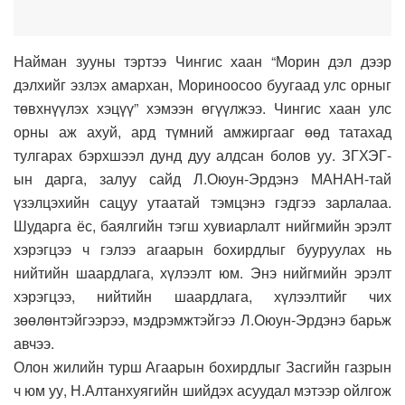
Найман зууны тэртээ Чингис хаан “Морин дэл дээр
дэлхийг эзлэх амархан, Мориноосоо буугаад улс орныг
төвхнүүлэх хэцүү” хэмээн өгүүлжээ. Чингис хаан улс
орны аж ахуй, ард түмний амжиргааг өөд татахад
тулгарах бэрхшээл дунд дуу алдсан болов уу. ЗГХЭГ-
ын дарга, залуу сайд Л.Оюун-Эрдэнэ МАНАН-тай
үзэлцэхийн сацуу утаатай тэмцэнэ гэдгээ зарлалаа.
Шударга ёс, баялгийн тэгш хувиарлалт нийгмийн эрэлт
хэрэгцээ ч гэлээ агаарын
бохирдлыг бууруулах нь
нийтийн шаардлага, хүлээлт юм. Энэ нийгмийн эрэлт
хэрэгцээ, нийтийн шаардлага, хүлээлтийг чих
зөөлөнтэйгээрээ, мэдрэмжтэйгээ Л.Оюун-Эрдэнэ барьж
авчээ.
Олон жилийн турш Агаарын бохирдлыг Засгийн газрын
ч юм уу, Н.Алтанхуягийн шийдэх асуудал мэтээр ойлгож