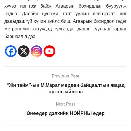
хүчээ нэгтгэж байж Агаарын бохирдлыг бууруулж
чадна. Далайн цунами, галт уулын дэлбэрэлт шиг
давагдашгүй хүчин зүйлс биш. Агаарын бохирдол гэдэг
метрополис хотуудад тулгардаг даван туулаад гардаг
бэршээл л дээ.
Previous Post
“Жи тайм”-ын М.Марат мөрдөн байцаалтын явцад
оргон зайлжээ
Next Post
Өнөөдөр дэлхийн НОЙРНЫ өдөр