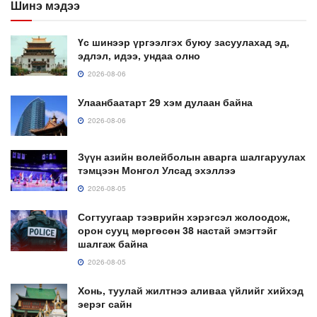
Шинэ мэдээ
Үс шинээр үргээлгэх буюу засуулахад эд,
эдлэл, идээ, ундаа олно
2026-08-06
Улаанбаатарт 29 хэм дулаан байна
2026-08-06
Зүүн азийн волейболын аварга шалгаруулах
тэмцээн Монгол Улсад эхэллээ
2026-08-05
Согтуугаар тээврийн хэрэгсэл жолоодож,
орон сууц мөргөсөн 38 настай эмэгтэйг
шалгаж байна
2026-08-05
Хонь, туулай жилтнээ аливаа үйлийг хийхэд
эерэг сайн