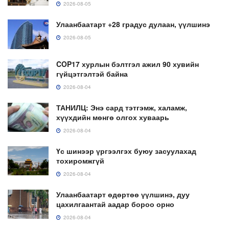
2026-08-05
Улаанбаатарт +28 градус дулаан, үүлшинэ
2026-08-05
COP17 хурлын бэлтгэл ажил 90 хувийн
гүйцэтгэлтэй байна
2026-08-04
ТАНИЛЦ: Энэ сард тэтгэмж, халамж,
хүүхдийн мөнгө олгох хуваарь
2026-08-04
Үс шинээр үргээлгэх буюу засуулахад
тохиромжгүй
2026-08-04
Улаанбаатарт өдөртөө үүлшинэ, дуу
цахилгаантай аадар бороо орно
2026-08-04