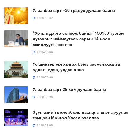
Улаанбаатарт +30 градус дулаан байна
2026-08-07
“Хотын дарга сонсож байна” 150150 тусгай
дугаарыг наймдугаар сарын 14-нөөс
ажиллуулж эхэлнэ
2026-08-06
Үс шинээр үргээлгэх буюу засуулахад эд,
эдлэл, идээ, ундаа олно
2026-08-06
Улаанбаатарт 29 хэм дулаан байна
2026-08-06
Зүүн азийн волейболын аварга шалгаруулах
тэмцээн Монгол Улсад эхэллээ
2026-08-05