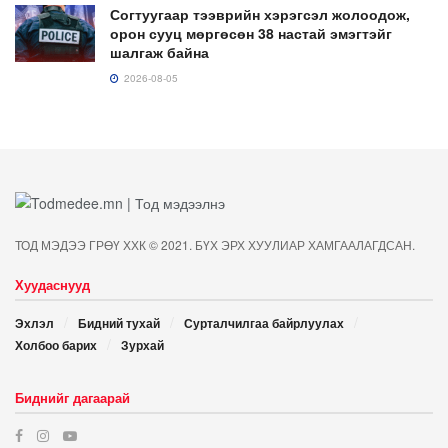
Согтуугаар тээврийн хэрэгсэл жолоодож,
орон сууц мөргөсөн 38 настай эмэгтэйг
шалгаж байна
2026-08-05
ТОД МЭДЭЭ ГРӨҮ ХХК © 2021. БҮХ ЭРХ ХУУЛИАР ХАМГААЛАГДСАН.
Хуудаснууд
Эхлэл
Бидний тухай
Сурталчилгаа байрлуулах
Холбоо барих
Зурхай
Биднийг дагаарай