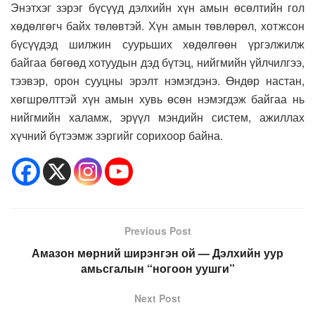
Энэтхэг зэрэг бүсүүд дэлхийн хүн амын өсөлтийн гол
хөдөлгөгч байх төлөвтэй. Хүн амын төвлөрөл, хотжсон
бүсүүдэд шилжин суурьших хөдөлгөөн үргэлжилж
байгаа бөгөөд хотуудын дэд бүтэц, нийгмийн үйлчилгээ,
тээвэр, орон сууцны эрэлт нэмэгдэнэ. Өндөр настан,
хөгшрөлттэй хүн амын хувь өсөн нэмэгдэж байгаа нь
нийгмийн халамж, эрүүл мэндийн систем, ажиллах
хүчний бүтээмж зэргийг сорихоор байна.
Previous Post
Амазон мөрний ширэнгэн ой — Дэлхийн уур
амьсгалын “ногоон уушги”
Next Post