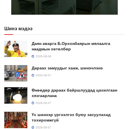
Шинэ мэдээ
Даян аварга Б.Орхонбаярын мялаалга
наадмын хөтөлбөр
2026-08-08
Дараах замуудыг хааж, шинэчлэнэ
2026-08-07
Өнөөдөр дараах байршлуудад цахилгаан
хязгаарлана
2026-08-07
Үс шинээр үргээлгэх буюу засуулахад
тохиромжгүй
2026-08-07