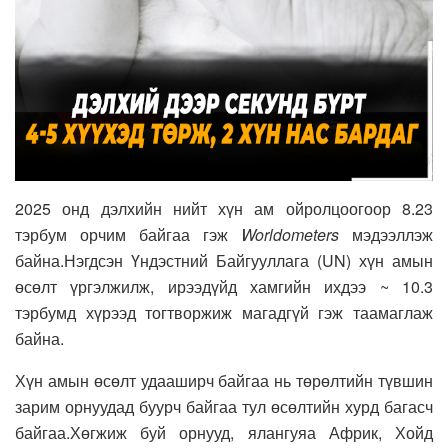
2025 онд дэлхийн нийт хүн ам ойролцоогоор 8.23
тэрбум орчим байгаа гэж
Worldometers
мэдээллэж
байна.Нэгдсэн Үндэстний Байгууллага (UN) хүн амын
өсөлт үргэлжилж, ирээдүйд хамгийн ихдээ ~ 10.3
тэрбумд хүрээд тогтворжиж магадгүй гэж таамаглаж
байна.
Хүн амын өсөлт удааширч байгаа нь төрөлтийн түвшин
зарим орнуудад буурч байгаа тул өсөлтийн хурд багасч
байгаа.Хөгжиж буй орнууд, ялангуяа Африк, Хойд