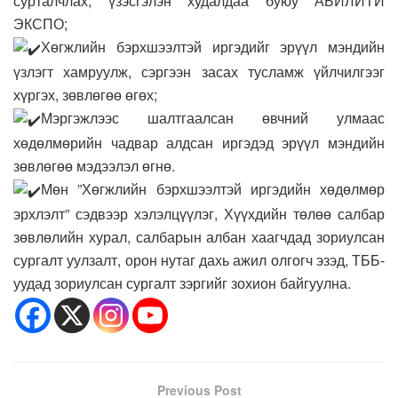
сурталчлах, үзэсгэлэн худалдаа буюу АБИЛИТИ
ЭКСПО;
Хөгжлийн бэрхшээлтэй иргэдийг эрүүл мэндийн
үзлэгт хамруулж, сэргээн засах тусламж үйлчилгээг
хүргэх, зөвлөгөө өгөх;
Мэргэжлээс шалтгаалсан өвчний улмаас
хөдөлмөрийн чадвар алдсан иргэдэд эрүүл мэндийн
зөвлөгөө мэдээлэл өгнө.
Мөн ”Хөгжлийн бэрхшээлтэй иргэдийн хөдөлмөр
эрхлэлт” сэдвээр хэлэлцүүлэг, Хүүхдийн төлөө салбар
зөвлөлийн хурал, салбарын албан хаагчдад зориулсан
сургалт уулзалт, орон нутаг дахь ажил олгогч эзэд, ТББ-
уудад зориулсан сургалт зэргийг зохион байгуулна.
Previous Post