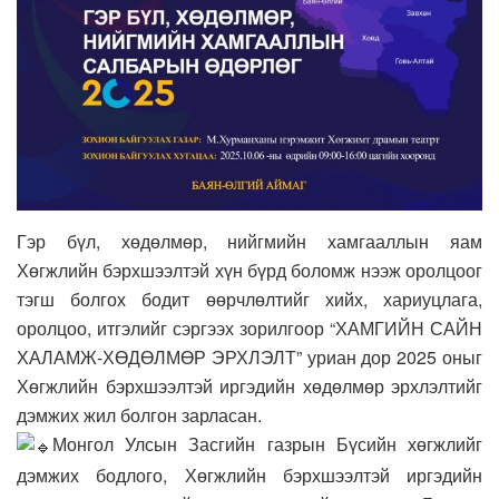
Гэр бүл, хөдөлмөр, нийгмийн хамгааллын яам
Хөгжлийн бэрхшээлтэй хүн бүрд боломж нээж оролцоог
тэгш болгох бодит өөрчлөлтийг хийх, хариуцлага,
оролцоо, итгэлийг сэргээх зорилгоор “ХАМГИЙН САЙН
ХАЛАМЖ-ХӨДӨЛМӨР ЭРХЛЭЛТ” уриан дор 2025 оныг
Хөгжлийн бэрхшээлтэй иргэдийн хөдөлмөр эрхлэлтийг
дэмжих жил болгон зарласан.
Монгол Улсын Засгийн газрын Бүсийн хөгжлийг
дэмжих бодлого, Хөгжлийн бэрхшээлтэй иргэдийн