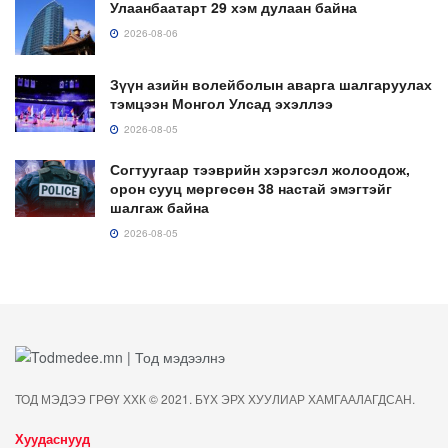
Улаанбаатарт 29 хэм дулаан байна
2026-08-06
Зүүн азийн волейболын аварга шалгаруулах
тэмцээн Монгол Улсад эхэллээ
2026-08-05
Согтуугаар тээврийн хэрэгсэл жолоодож,
орон сууц мөргөсөн 38 настай эмэгтэйг
шалгаж байна
2026-08-05
ТОД МЭДЭЭ ГРӨҮ ХХК © 2021. БҮХ ЭРХ ХУУЛИАР ХАМГААЛАГДСАН.
Хуудаснууд