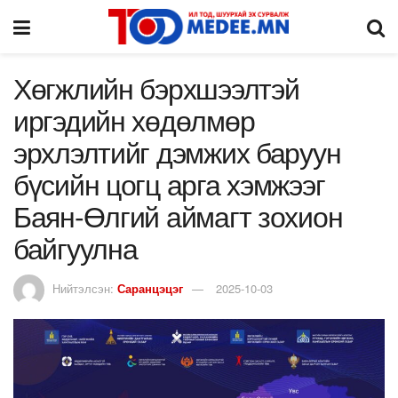
Хөгжлийн бэрхшээлтэй
иргэдийн хөдөлмөр
эрхлэлтийг дэмжих баруун
бүсийн цогц арга хэмжээг
Баян-Өлгий аймагт зохион
байгуулна
Нийтэлсэн:
Саранцэцэг
2025-10-03