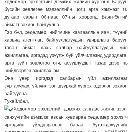
хөдөлмөр эрхлэлтийг дэмжих жилийн хүрээнд Баруун
бүсийн зөвлөгөө мэдээллийн цогц арга хэмжээг 10
дугаар сарын 06-наас 07-ны хооронд Баян-Өлгий
аймагт зохион байгуулна.
Гэр бүл, хөдөлмөр, нийгмийн хамгааллын яам, түүний
харьяа агентлаг, байгууллагуудын удирдлага баруун
таван аймаг дахь салбар байгууллагуудын үйл
ажиллагаа, иргэдэд үзүүлж буй үйлчилгээнд удирдлага,
арга зүйн зөвлөгөө өгч, асуудлуудыг газар дээр нь
шийдвэрлэн ажиллах юм.
Энэ үеэр иргэдэд салбарын үйл ажиллагааг
сурталчлах, үйлчилгээг шуурхай хүргэх өдөрлөг зохион
байгуулна.
Тухайлбал,
Хөдөлмөр эрхлэлтийг дэмжих сангаас жижиг зээл,
санхүүгийн дэмжлэг авсан хувиараа хөдөлмөр эрхлэгч
иргэдийн үйлдвэрлэсэн бараа, бүтээгдэхүүнийг