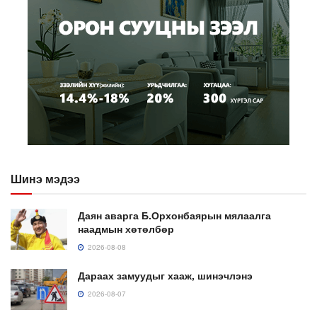
Шинэ мэдээ
Даян аварга Б.Орхонбаярын мялаалга
наадмын хөтөлбөр
2026-08-08
Дараах замуудыг хааж, шинэчлэнэ
2026-08-07