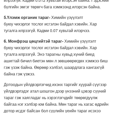
илрээгүй. Кадми 0.012 хувьтай илэрсэн байна. Гэдэсний
бүлгийн эмгэг төрөгч бага хэмжээнд илэрсэн байна.
5.Үлэмж органик тараг-
Химийн үзүүлэлт
буюу чихэрлэг тослог исгэлэн байдал хэвийн. Хар
тугалга илрээгүй. Кадми 0.07 хувьтай илэрчээ.
6. Монфрэш цөцгийтэй тараг-
Химийн үзүүлэлт
буюу чихэрлэг тослог исгэлэн байдал хэвийн. Хар
тугалга илрээгүй. Энэ тарагны хувьд хүний биед
ашигтай бичил биетэн мөн л зөвшөөрөгдөх хэмжээ биш
гэж үзэж байна. Өөрөөр хэлбэл, шаардлага хангахгүй
байна гэж үзжээ.
Дотоодын үйлдвэрлэгчид ихэнх таргийг хуурай сүүгээр
үйлдвэрлэдэг атал шошгон дээр үнээний цэвэр сүүний
тараг гэж хаягладаг нь хэрэглэгчдийг төөрөгдүүлж
байгаа нэг хэлбэр юм байна. Мөн тараг нь хагас өдрийн
дотор исдэг байсан бол сүүлийн үеийн тараг исэхээ