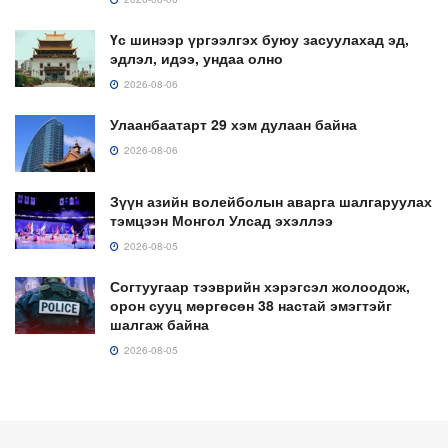
Үс шинээр үргээлгэх буюу засуулахад эд,
эдлэл, идээ, ундаа олно
2026-08-06
Улаанбаатарт 29 хэм дулаан байна
2026-08-06
Зүүн азийн волейболын аварга шалгаруулах
тэмцээн Монгол Улсад эхэллээ
2026-08-05
Согтуугаар тээврийн хэрэгсэл жолоодож,
орон сууц мөргөсөн 38 настай эмэгтэйг
шалгаж байна
2026-08-05