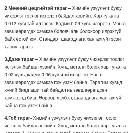
2 Мөөний цөцгийтэй тараг –
Химийн үзүүлэлт буюу
чихэрлэг тослог исгэлэн байдал хэвийн. Хар тугалга
0.012 хувьтай илэрсэн. Кадми 0.09 хувь илэрсэн. Мөн л
зөвшөөрөгдөх хэмжээ боловч аль болохоор илрэхгүй
байх ёстой юм. Стандарт шаардлага хангахгүй гэсэн
хариу гарчээ.
3.Дээж тараг –
Химийн үзүүлэлт буюу чихэрлэг тослог
исгэлэн байдал хэвийн. Хүнд металл болох хар тугалга
0.03 хувь, кадми 0.06 хувьтай илэрсэн. Бас л
зөвшөөрөгдөх хэмжээ гэж үзэж байна. Тарагны хувьд
хүний биед ашигтай байдал нь зөвшөөрөгдсөн
хэмжээнд биш. Өөрөөр хэлбэл, шаардлага хангахгүй
байна гэж үзэж байна.
4.Гоё тараг-
Химийн үзүүлэлт буюу чихэрлэг тослог
исгэлэн байдал хэвийн. Хүнд металл болох хар тугалга