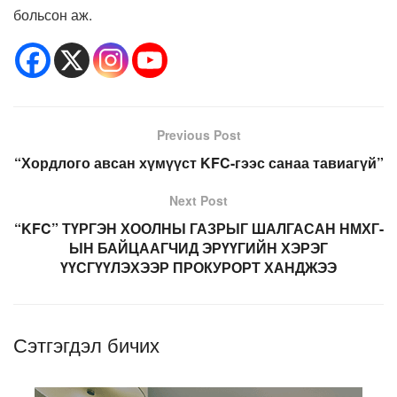
больсон аж.
Previous Post
“Хордлого авсан хүмүүст KFC-гээс санаа тавиагүй”
Next Post
“KFC” ТҮРГЭН ХООЛНЫ ГАЗРЫГ ШАЛГАСАН НМХГ-
ЫН БАЙЦААГЧИД ЭРҮҮГИЙН ХЭРЭГ
ҮҮСГҮҮЛЭХЭЭР ПРОКУРОРТ ХАНДЖЭЭ
Сэтгэгдэл бичих