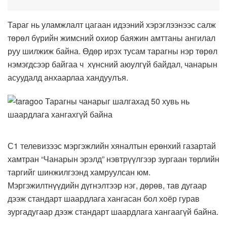
Тараг нь уламжлалт цагаан идээний хэрэглээнээс салж
төрөл бүрийн жимсний охиор баяжин амттаны ангилал
руу шилжиж байна. Өдөр ирэх тусам тарагны нэр төрөл
нэмэгдсээр байгаа ч хүнсний аюулгүй байдал, чанарын
асуудалд анхаарлаа хандуулъя.
С1 телевизээс мэргэжлийн хяналтын ерөнхий газартай
хамтран “Чанарын эрэлд” нэвтрүүлгээр зургаан төрлийн
таргийг шинжилгээнд хамруулсан юм.
Мэргэжилтнүүдийн дүгнэлтээр нэг, дөрөв, тав дугаар
дээж стандарт шаардлага хангасан бол хоёр гурав
зургадугаар дээж стандарт шаардлага хангаагүй байна.