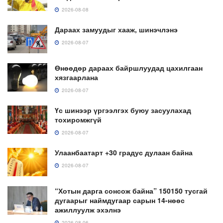
2026-08-08
Дараах замуудыг хааж, шинэчлэнэ
2026-08-07
Өнөөдөр дараах байршлуудад цахилгаан
хязгаарлана
2026-08-07
Үс шинээр үргээлгэх буюу засуулахад
тохиромжгүй
2026-08-07
Улаанбаатарт +30 градус дулаан байна
2026-08-07
“Хотын дарга сонсож байна” 150150 тусгай
дугаарыг наймдугаар сарын 14-нөөс
ажиллуулж эхэлнэ
2026-08-06