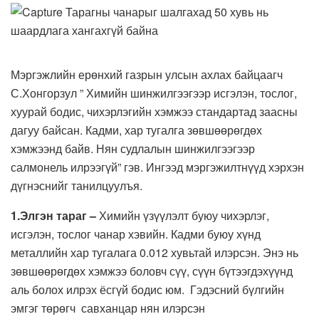
Мэргэжлийн ерөнхий газрын улсын ахлах байцаагч
С.Хонгорзул ” Химийн шинжилгээгээр исгэлэн, тослог,
хуурай бодис, чихэрлэгийн хэмжээ стандартад заасны
дагуу байсан. Кадми, хар тугалга зөвшөөрөгдөх
хэмжээнд байв. Нян судлалын шинжилгээгээр
салмонель илрээгүй” гэв. Ингээд мэргэжилтнүүд хэрхэн
дүгнэснийг танилцуулъя.
1.Элгэн тараг –
Химийн үзүүлэлт буюу чихэрлэг,
исгэлэн, тослог чанар хэвийн. Кадми буюу хүнд
металлийн хар тугалага 0.012 хувьтай илэрсэн. Энэ нь
зөвшөөрөгдөх хэмжээ боловч сүү, сүүн бүтээгдэхүүнд
аль болох илрэх ёсгүй бодис юм. Гэдэсний бүлгийн
эмгэг төрөгч савханцар нян илэрсэн