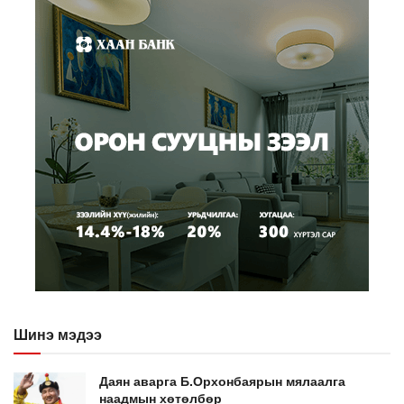
Шинэ мэдээ
Даян аварга Б.Орхонбаярын мялаалга
наадмын хөтөлбөр