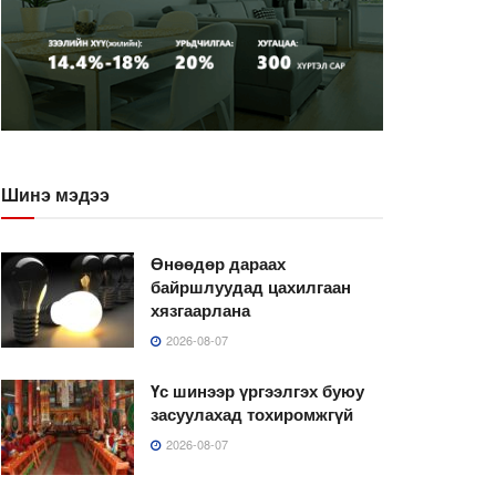
Шинэ мэдээ
Өнөөдөр дараах
байршлуудад цахилгаан
хязгаарлана
2026-08-07
Үс шинээр үргээлгэх буюу
засуулахад тохиромжгүй
2026-08-07