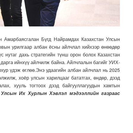
н Амарбаясгалан Бүгд Найрамдах Казахстан Улсын
вын урилгаар албан ёсны айлчлал хийхээр өнөөдөр
бүс нутаг дахь стратегийн түнш орон болох Казахстан
 дарга ийнхүү айлчилж байна. Айлчлалын багийг УИХ-
хур үдэж өглөө.
Энэ удаагийн албан айлчлал нь
2025
элж
илж,
хоёр улсын
харилцааг бататгах, өндөр, дээд
галах,
хууль тогтоох
дээд
байгууллаг
уудын
хамтын
 Улсын Их Хурлын Хэвлэл мэдээллийн газраас