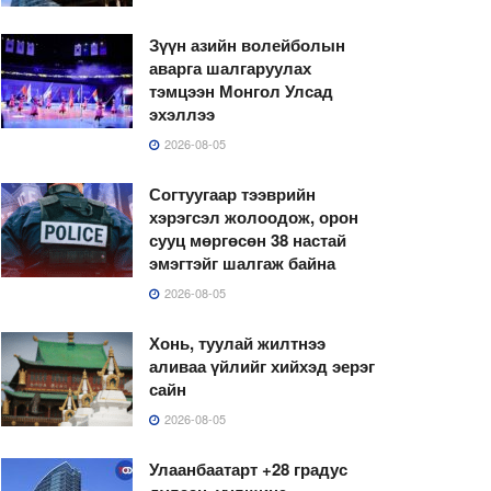
Зүүн азийн волейболын
аварга шалгаруулах
тэмцээн Монгол Улсад
эхэллээ
2026-08-05
Согтуугаар тээврийн
хэрэгсэл жолоодож, орон
сууц мөргөсөн 38 настай
эмэгтэйг шалгаж байна
2026-08-05
Хонь, туулай жилтнээ
аливаа үйлийг хийхэд эерэг
сайн
2026-08-05
Улаанбаатарт +28 градус