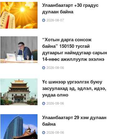
Улаанбаатарт +30 градус
дулаан байна
2026-08-07
“Хотын дарга сонсож
байна” 150150 тусгай
дугаарыг наймдугаар сарын
14-нөөс ажиллуулж эхэлнэ
2026-08-06
Үс шинээр үргээлгэх буюу
засуулахад эд, эдлэл, идээ,
ундаа олно
2026-08-06
Улаанбаатарт 29 хэм дулаан
байна
2026-08-06