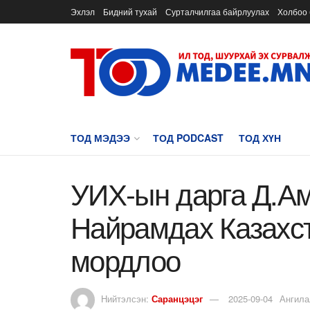
Эхлэл
Бидний тухай
Сурталчилгаа байрлуулах
Холбоо 
ТОД МЭДЭЭ
ТОД PODCAST
ТОД ХҮН
УИХ-ын дарга Д.Ам
Найрамдах Казахс
мордлоо
Нийтэлсэн:
Саранцэцэг
2025-09-04
Ангила