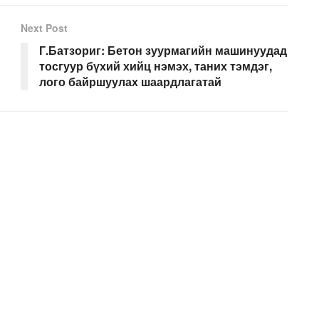
Next Post
Г.Батзориг: Бетон зуурмагийн машинуудад
тосгуур бүхий хийц нэмэх, таних тэмдэг,
лого байршуулах шаардлагатай