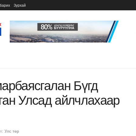
барих
Зурхай
арбаясгалан Бүгд
тан Улсад айлчлахаар
л:
Улс төр