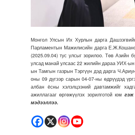
Монгол Улсын Их Хурлын дарга Дашзэгвий
Парламентын Мажилисийн дарга Е.Ж.Кошано
(2025.09.04) тус улсыг зорилоо. Төв Азийн 
улсад манай улсаас 22 жилийн дараа УИХ-ын
ын Тамгын газрын Тэргүүн дэд дарга Ч.Ариун
оны 09 дүгээр сарын 04-07-ны өдрүүдэд үрг
албан ёсны
хэлэлцээ
ний давтамжийг хад
ажиллагааг
өрг
өжүүлэ
х зорилготой юм
гэж
мэдээллээ.