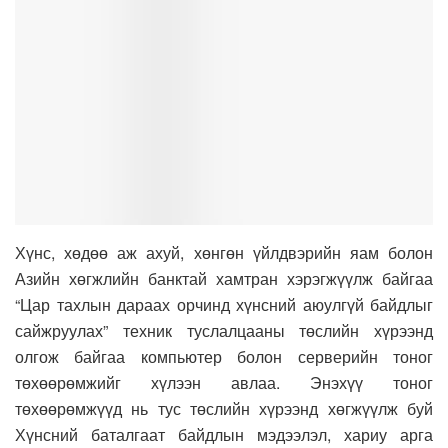
Хүнс, хөдөө аж ахуй, хөнгөн үйлдвэрийн яам болон
Азийн хөгжлийн банктай хамтран хэрэгжүүлж байгаа
“Цар тахлын дараах орчинд хүнсний аюулгүй байдлыг
сайжруулах” техник туслалцааны төслийн хүрээнд
олгож байгаа компьютер болон серверийн тоног
төхөөрөмжийг хүлээн авлаа. Энэхүү тоног
төхөөрөмжүүд нь тус төслийн хүрээнд хөгжүүлж буй
Хүнсний баталгаат байдлын мэдээлэл, хариу арга