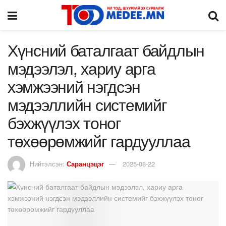
Хүнсний баталгаат байдлын
мэдээлэл, хариу арга
хэмжээний нэгдсэн
мэдээллийн системийг
бэхжүүлэх тоног
төхөөрөмжийг гардууллаа
Нийтэлсэн:
Саранцэцэг
2025-08-22