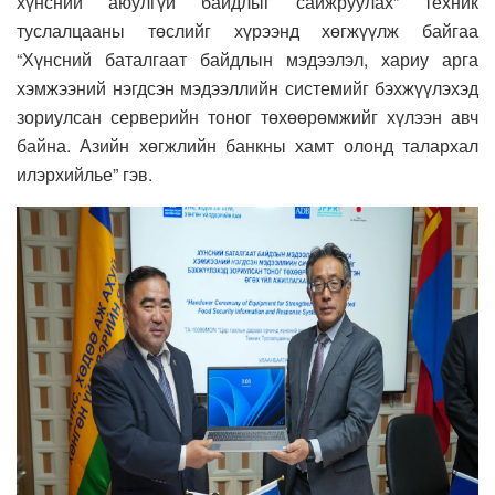
хүнсний аюулгүй байдлыг сайжруулах” техник
туслалцааны төслийг хүрээнд хөгжүүлж байгаа
“Хүнсний баталгаат байдлын мэдээлэл, хариу арга
хэмжээний нэгдсэн мэдээллийн системийг бэхжүүлэхэд
зориулсан серверийн тоног төхөөрөмжийг хүлээн авч
байна. Азийн хөгжлийн банкны хамт олонд талархал
илэрхийлье” гэв.