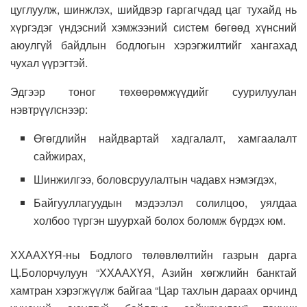
цуглуулж, шинжлэх, шийдвэр гаргагчдад цаг тухайд нь
хүргэдэг үндэсний хэмжээний систем бөгөөд хүнсний
аюулгүй байдлын бодлогын хэрэгжилтийг хангахад
чухал үүрэгтэй.
Эдгээр тоног төхөөрөмжүүдийг суурилуулан
нэвтрүүлснээр:
Өгөгдлийн найдвартай хадгалалт, хамгаалалт
сайжирах,
Шинжилгээ, боловсруулалтын чадавх нэмэгдэх,
Байгууллагуудын мэдээлэл солилцоо, уялдаа
холбоо түргэн шуурхай болох боломж бүрдэх юм.
ХХААХҮЯ-ны Бодлого төлөвлөлтийн газрын дарга
Ц.Болорчулуун “ХХААХҮЯ, Азийн хөгжлийн банктай
хамтран хэрэгжүүлж байгаа “Цар тахлын дараах орчинд