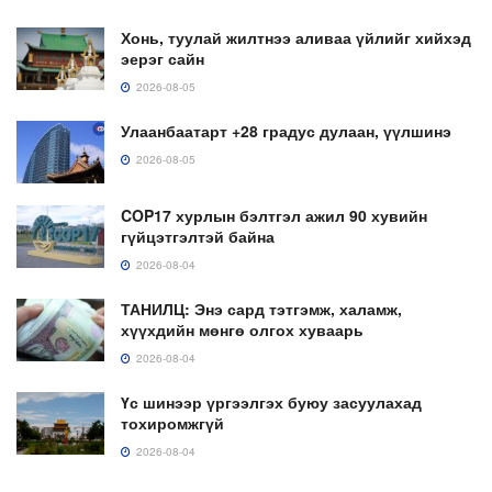
Хонь, туулай жилтнээ аливаа үйлийг хийхэд
эерэг сайн
2026-08-05
Улаанбаатарт +28 градус дулаан, үүлшинэ
2026-08-05
COP17 хурлын бэлтгэл ажил 90 хувийн
гүйцэтгэлтэй байна
2026-08-04
ТАНИЛЦ: Энэ сард тэтгэмж, халамж,
хүүхдийн мөнгө олгох хуваарь
2026-08-04
Үс шинээр үргээлгэх буюу засуулахад
тохиромжгүй
2026-08-04