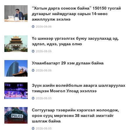
“Хотын дарга сонсож байна” 150150 тусгай
дугаарыг наймдугаар сарын 14-нөөс
ажиллуулж эхэлнэ
2026-08-06
Үс шинээр үргээлгэх буюу засуулахад эд,
эдлэл, идээ, ундаа олно
2026-08-06
Улаанбаатарт 29 хэм дулаан байна
2026-08-06
Зүүн азийн волейболын аварга шалгаруулах
тэмцээн Монгол Улсад эхэллээ
2026-08-05
Согтуугаар тээврийн хэрэгсэл жолоодож,
орон сууц мөргөсөн 38 настай эмэгтэйг
шалгаж байна
2026-08-05