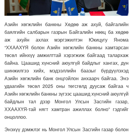
Азийн хөгжлийн банкны Хөдөө аж ахуй, байгалийн
баялгийн салбарын газрын Байгалийн нөөц ба хөдөө
аж ахуйн ахлах мэргэжилтэн Юкицугу Янома
“ХХААХҮЯ болон Азийн хөгжлийн банкны хамтарсан
төсөл ийнхүү амжилттай хэрэгжиж байгаад талархаж
байна. Цаашид хүнсний аюулгүй байдлыг хангах, дүн
шинжилгээ хийх, мэдээллийн баазыг бүрдүүлэхэд
Азийн хөгжлийн банк онцгойлон анхаарч байгаа. Энэ
удаагийн төсөл 2025 оны төгсгөлд дуусаж байгаа ч
Азийн хөгжлийн банкны зүгээс цаашид хүнсний аюулгүй
байдлын тал дээр Монгол Улсын Засгийн газар,
ХХААХҮЯ-тай нягт хамтран ажиллах болно” гэдгийг
онцоллоо.
Энэхүү дэмжлэг нь Монгол Улсын Засгийн газар болон