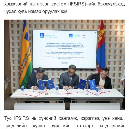
хэмжээний нэгтгэсэн систем (IFSIRS)
–
ийг бэхжүүлэхэд
чухал хувь нэмэр оруулах юм.
Тус IFSIRS нь хүнсний хангамж, хэрэглээ, үнэ ханш,
эрсдэлийн хүчин зүйлсийн талаарх мэдээллийг