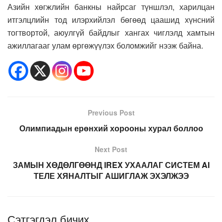
Азийн хөгжлийн банкны найрсаг түншлэл, харилцан
итгэлцлийн тод илэрхийлэл бөгөөд цаашид хүнсний
тогтвортой, аюулгүй байдлыг хангах чиглэлд хамтын
ажиллагааг улам өргөжүүлэх боломжийг нээж байна.
Previous Post
Олимпиадын ерөнхий хорооны хурал боллоо
Next Post
ЗАМЫН ХӨДӨЛГӨӨНД IREX УХААЛАГ СИСТЕМ AI
ТЕЛЕ ХЯНАЛТЫГ АШИГЛАЖ ЭХЭЛЖЭЭ
Сэтгэгдэл бичих