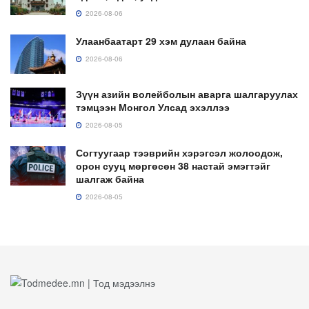
2026-08-06
Улаанбаатарт 29 хэм дулаан байна
2026-08-06
Зүүн азийн волейболын аварга шалгаруулах
тэмцээн Монгол Улсад эхэллээ
2026-08-05
Согтуугаар тээврийн хэрэгсэл жолоодож,
орон сууц мөргөсөн 38 настай эмэгтэйг
шалгаж байна
2026-08-05