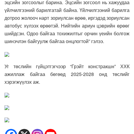
эцсийн зогсоолыг барина. Эцсийн зогсоол нь хажуудаа
үйлчилгээний барилгатай байна. Үйлчилгээний барилга
дотроо жолооч нарт зориулсан өрөө, иргэдэд зориулсан
автобус хүлээх өрөөтэй. Нийтийн ариун цэврийн өрөөг
шийдсэн. Одоо байгаа тохижилтыг орчин үеийн болгож
шинэчлэн байгуулж байгаа онцлогтой” гэлээ.
Уг төслийн гүйцэтгэгчээр “Грэйт констракшн” ХХК
ажиллаж байгаа бөгөөд 2025-2028 онд төслийг
хэрэгжүүлэх аж.