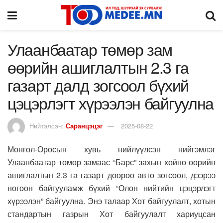
Улаанбаатар төмөр зам
өөрийн ашиглалтын 2.3 га
газарт далд зогсоол бүхий
цэцэрлэгт хүрээлэн байгуулна
Нийтэлсэн:
Саранцэцэг
2025-08-22
Монгол-Оросын хувь нийлүүлсэн нийгэмлэг
Улаанбаатар төмөр замаас “Барс” захын хойно өөрийн
ашиглалтын 2.3 га газарт доороо авто зогсоол, дээрээ
ногоон байгууламж бүхий “Олон нийтийн цэцэрлэгт
хүрээлэн” байгуулна. Энэ талаар Хот байгуулалт, хотын
стандартын газрын Хот байгуулалт хариуцсан