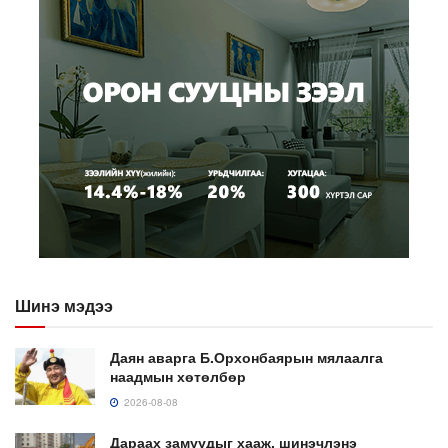
Шинэ мэдээ
Даян аварга Б.Орхонбаярын мялаалга
наадмын хөтөлбөр
2026-08-08
Дараах замуудыг хааж, шинэчлэнэ