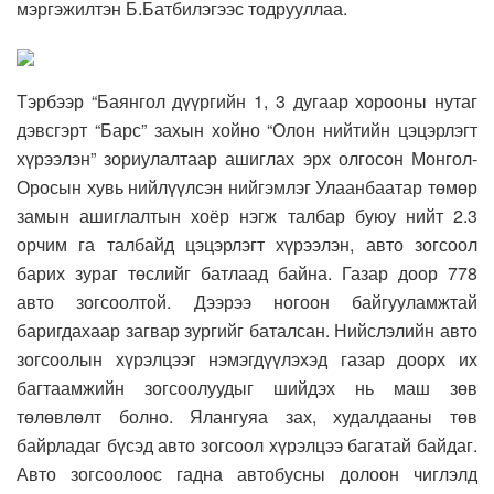
мэргэжилтэн Б.Батбилэгээс тодрууллаа.
Тэрбээр “Баянгол дүүргийн 1, 3 дугаар хорооны нутаг
дэвсгэрт “Барс” захын хойно “Олон нийтийн цэцэрлэгт
хүрээлэн” зориулалтаар ашиглах эрх олгосон Монгол-
Оросын хувь нийлүүлсэн нийгэмлэг Улаанбаатар төмөр
замын ашиглалтын хоёр нэгж талбар буюу нийт 2.3
орчим га талбайд цэцэрлэгт хүрээлэн, авто зогсоол
барих зураг төслийг батлаад байна. Газар доор 778
авто зогсоолтой. Дээрээ ногоон байгууламжтай
баригдахаар загвар зургийг баталсан. Нийслэлийн авто
зогсоолын хүрэлцээг нэмэгдүүлэхэд газар доорх их
багтаамжийн зогсоолуудыг шийдэх нь маш зөв
төлөвлөлт болно. Ялангуяа зах, худалдааны төв
байрладаг бүсэд авто зогсоол хүрэлцээ багатай байдаг.
Авто зогсоолоос гадна автобусны долоон чиглэлд