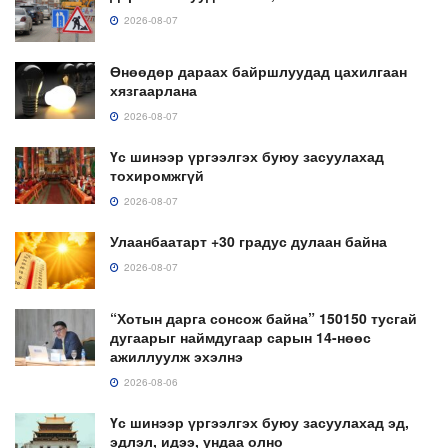
2026-08-07
Өнөөдөр дараах байршлуудад цахилгаан
хязгаарлана
2026-08-07
Үс шинээр үргээлгэх буюу засуулахад
тохиромжгүй
2026-08-07
Улаанбаатарт +30 градус дулаан байна
2026-08-07
“Хотын дарга сонсож байна” 150150 тусгай
дугаарыг наймдугаар сарын 14-нөөс
ажиллуулж эхэлнэ
2026-08-06
Үс шинээр үргээлгэх буюу засуулахад эд,
эдлэл, идээ, ундаа олно