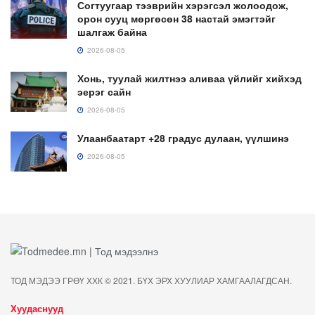
Согтуугаар тээврийн хэрэгсэл жолоодож,
орон сууц мөргөсөн 38 настай эмэгтэйг
шалгаж байна
2026-08-05
Хонь, туулай жилтнээ аливаа үйлийг хийхэд
эерэг сайн
2026-08-05
Улаанбаатарт +28 градус дулаан, үүлшинэ
2026-08-05
ТОД МЭДЭЭ ГРӨҮ ХХК © 2021. БҮХ ЭРХ ХУУЛИАР ХАМГААЛАГДСАН.
Хуудаснууд