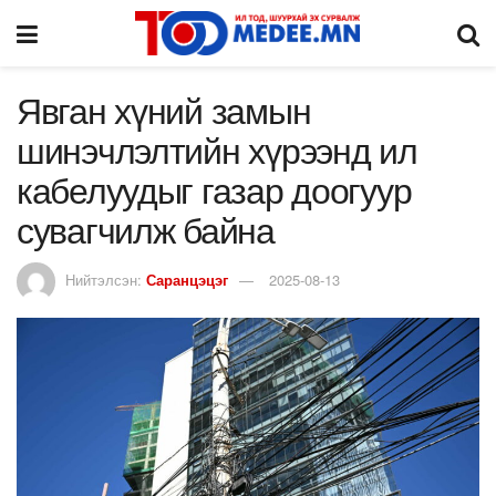
Явган хүний замын
шинэчлэлтийн хүрээнд ил
кабелуудыг газар доогуур
сувагчилж байна
Нийтэлсэн:
Саранцэцэг
2025-08-13