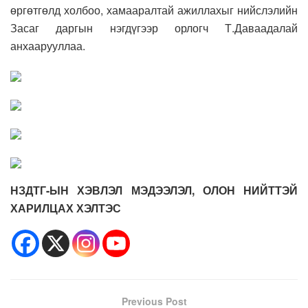
өргөтгөлд холбоо, хамааралтай ажиллахыг нийслэлийн
Засаг даргын нэгдүгээр орлогч Т.Даваадалай
анхаарууллаа.
НЗДТГ-ЫН ХЭВЛЭЛ МЭДЭЭЛЭЛ, ОЛОН НИЙТТЭЙ
ХАРИЛЦАХ ХЭЛТЭС
Previous Post