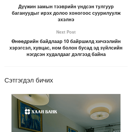
Дүүжин замын тээврийн үндсэн тулгуур
багануудыг ирэх долоо хоногоос суурилуулж
эхэлнэ
Next Post
Өнөөдрийн байдлаар 10 байршилд хичээлийн
хэрэгсэл, хувцас, ном болон бусад эд зүйлсийн
нэгдсэн худалдааг дэлгээд байна
Сэтгэгдэл бичих