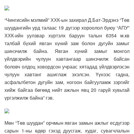
“Чингисийн мэлмий” ХХК-ын захирал Д.Бат-Эрдэнэ “Төв
шуудангийн урд талаас 19 дүгээр хороолол буюу “АПУ”
ХХК-ийн уулзвар хүртэлх баруун талын 6354 м.кв
талбай бүхий явган хүний зам болон дугуйн замыг
шинэчилж байна. Явган хүний замыг монгол
үйлдвэрийн чулуун хавтангаар шинэчилж байсан
боловч олдоц ховордсон учраас хятадад үйлдвэрлэсэн
чулуун хавтанг ашиглаж эхэлсэн. Үүнээс гадна,
асфальтбетон дугуйн зам, ногоон байгууламж зэргийг
хийж байгаа бөгөөд нийт ажлын явц 20 гаруй хувьтай
үргэлжилж байна” гэв.
Мөн “Төв шуудан” орчмын явган замын ажлыг есдүгээр
сарын 1-ны өдөр гэхэд дуусгаж, худаг, сувагчлалын