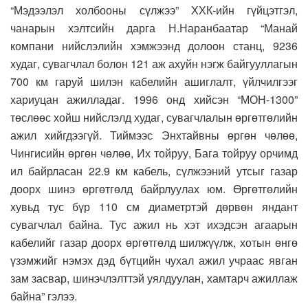
“Мэдээлэл холбооны сүлжээ” ХХК-ийн гүйцэтгэл,
чанарын хэлтсийн дарга Н.Наранбаатар “Манай
компани нийслэлийн хэмжээнд долоон станц, 9236
худаг, сувагчлал болон 121 аж ахуйн нэгж байгууллагын
700 км гаруй шилэн кабелийн ашиглалт, үйлчилгээг
хариуцан ажилладаг. 1996 онд хийсэн “МОН-1300”
төслөөс хойш нийслэлд худаг, сувагчлалын өргөтгөлийн
ажил хийгдээгүй. Тиймээс Энхтайвны өргөн чөлөө,
Чингисийн өргөн чөлөө, Их тойруу, Бага тойруу орчимд
ил байрласан 22.9 км кабель, сүлжээний утсыг газар
доорх шинэ өргөтгөлд байрлуулах юм. Өргөтгөлийн
хувьд тус бүр 110 см диаметртэй дөрвөн яндант
сувагчлал байна. Тус ажил нь хэт ихэдсэн агаарын
кабелийг газар доорх өргөтгөлд шилжүүлж, хотын өнгө
үзэмжийг нэмэх дэд бүтцийн чухал ажил учраас явган
зам засвар, шинэчлэлттэй уялдуулан, хамтарч ажиллаж
байна” гэлээ.