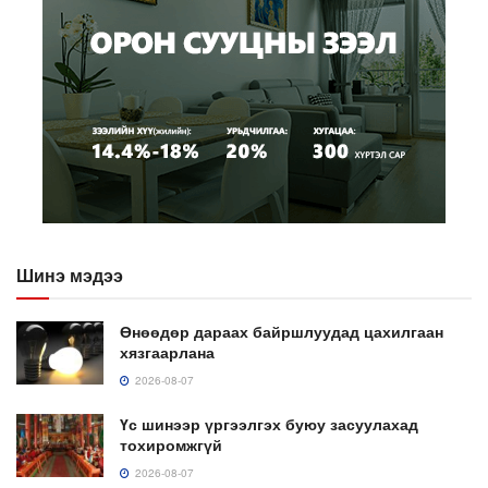
Шинэ мэдээ
Өнөөдөр дараах байршлуудад цахилгаан
хязгаарлана
2026-08-07
Үс шинээр үргээлгэх буюу засуулахад
тохиромжгүй
2026-08-07