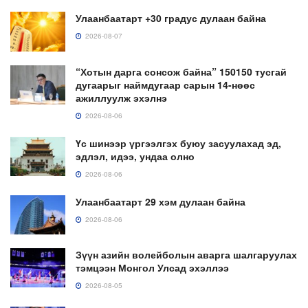
Улаанбаатарт +30 градус дулаан байна
2026-08-07
“Хотын дарга сонсож байна” 150150 тусгай
дугаарыг наймдугаар сарын 14-нөөс
ажиллуулж эхэлнэ
2026-08-06
Үс шинээр үргээлгэх буюу засуулахад эд,
эдлэл, идээ, ундаа олно
2026-08-06
Улаанбаатарт 29 хэм дулаан байна
2026-08-06
Зүүн азийн волейболын аварга шалгаруулах
тэмцээн Монгол Улсад эхэллээ
2026-08-05