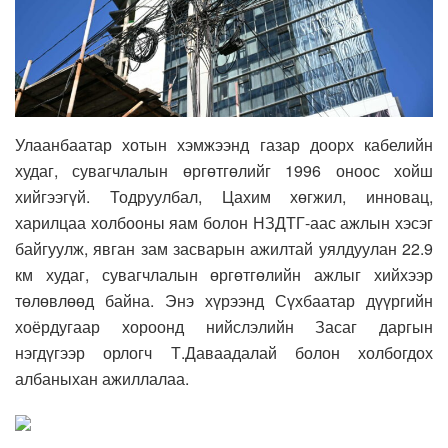
Улаанбаатар хотын хэмжээнд газар доорх кабелийн
худаг, сувагчлалын өргөтгөлийг 1996 оноос хойш
хийгээгүй. Тодруулбал, Цахим хөгжил, инновац,
харилцаа холбооны яам болон НЗДТГ-аас ажлын хэсэг
байгуулж, явган зам засварын ажилтай уялдуулан 22.9
км худаг, сувагчлалын өргөтгөлийн ажлыг хийхээр
төлөвлөөд байна. Энэ хүрээнд Сүхбаатар дүүргийн
хоёрдугаар хороонд нийслэлийн Засаг даргын
нэгдүгээр орлогч Т.Даваадалай болон холбогдох
албаныхан ажиллалаа.