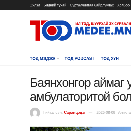
Эхлэл
Бидний тухай
Сурталчилгаа байрлуулах
Холбоо 
ТОД МЭДЭЭ
ТОД PODCAST
ТОД ХҮН
Баянхонгор аймаг 
амбулаторитой бо
Нийтэлсэн:
Саранцэцэг
2025-08-09
Ангила