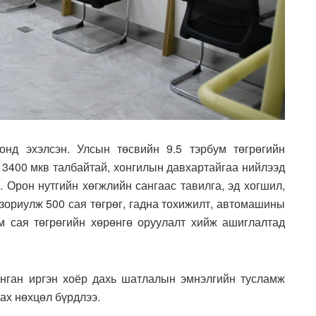
нд эхэлсэн. Улсын төсвийн 9.5 тэрбум төгрөгийн
 3400 мкв талбайтай, хонгилын давхартайгаа нийлээд
 Орон нутгийн хөгжлийн сангаас тавилга, эд хогшил,
 зориулж 500 сая төгрөг, гадна тохижилт, автомашины
м сая төгрөгийн хөрөнгө оруулалт хийж ашиглалтад
нган иргэн хоёр дахь шатлалын эмнэлгийн тусламж
вах нөхцөл бүрдлээ.