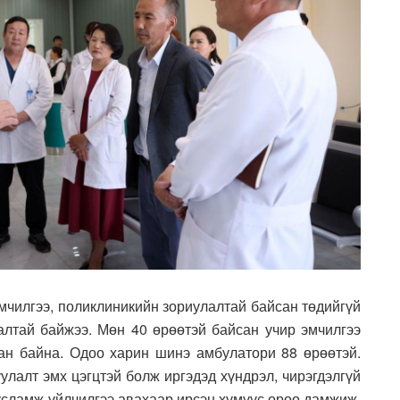
мчилгээ, поликлиникийн зориулалтай байсан төдийгүй
далтай байжээ. Мөн 40 өрөөтэй байсан учир эмчилгээ
ан байна. Одоо харин шинэ амбулатори 88 өрөөтэй.
улалт эмх цэгцтэй болж иргэдэд хүндрэл, чирэгдэлгүй
усламж үйлчилгээ авахаар ирсэн хүмүүс өрөө дамжиж,