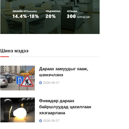
Шинэ мэдээ
Дараах замуудыг хааж,
шинэчлэнэ
2026-08-07
Өнөөдөр дараах
байршлуудад цахилгаан
хязгаарлана
2026-08-07