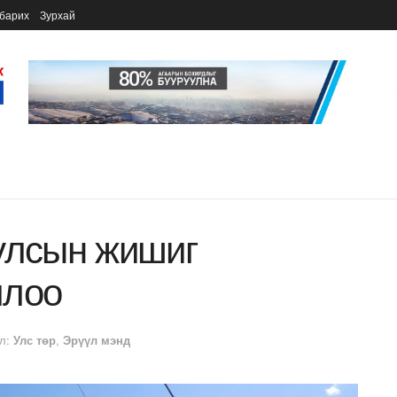
барих
Зурхай
улсын жишиг
ллоо
л:
Улс төр
,
Эрүүл мэнд