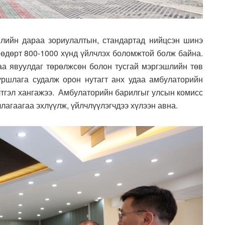
лийн дараа зориулалтын, стандартад нийцсэн шинэ
 өдөрт 800-1000 хүнд үйлчлэх боломжтой болж байна.
 явуулдаг төрөлжсөн болон тусгай мэргэшлийн төв
уршлага судалж орон нутагт анх удаа амбулаторийн
элтгэл хангажээ. Амбулаторийн барилгыг улсын комисс
лагаагаа эхлүүлж, үйлчлүүлэгчдээ хүлээн авна.