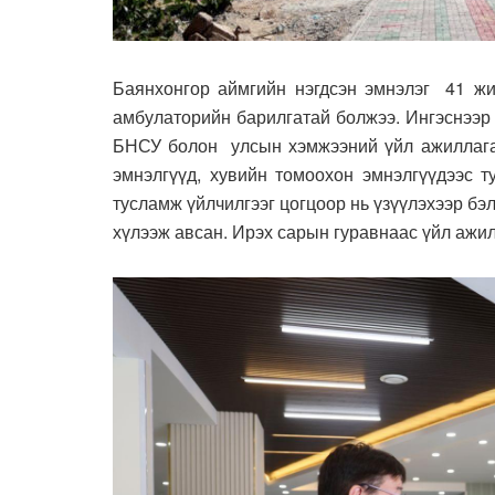
Баянхонгор аймгийн нэгдсэн эмнэлэг 41 жи
амбулаторийн барилгатай болжээ. Ингэснээр
БНСУ болон улсын хэмжээний үйл ажиллагаа
эмнэлгүүд, хувийн томоохон эмнэлгүүдээс т
тусламж үйлчилгээг цогцоор нь үзүүлэхээр б
хүлээж авсан. Ирэх сарын гуравнаас үйл ажил