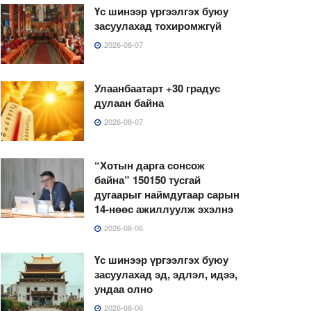
Үс шинээр үргээлгэх буюу
засуулахад тохиромжгүй
2026-08-07
Улаанбаатарт +30 градус
дулаан байна
2026-08-07
“Хотын дарга сонсож
байна” 150150 тусгай
дугаарыг наймдугаар сарын
14-нөөс ажиллуулж эхэлнэ
2026-08-06
Үс шинээр үргээлгэх буюу
засуулахад эд, эдлэл, идээ,
ундаа олно
2026-08-06