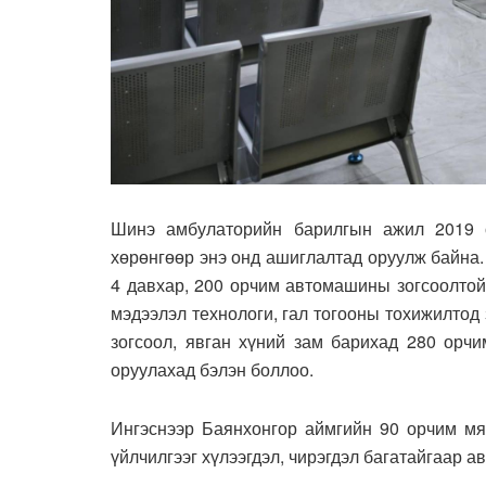
Шинэ амбулаторийн барилгын ажил 2019 о
хөрөнгөөр энэ онд ашиглалтад оруулж байна.
4 давхар, 200 орчим автомашины зогсоолтой.
мэдээлэл технологи, гал тогооны тохижилтод
зогсоол, явган хүний зам барихад 280 орчи
оруулахад бэлэн боллоо.
Ингэснээр Баянхонгор аймгийн 90 орчим мя
үйлчилгээг хүлээгдэл, чирэгдэл багатайгаар а