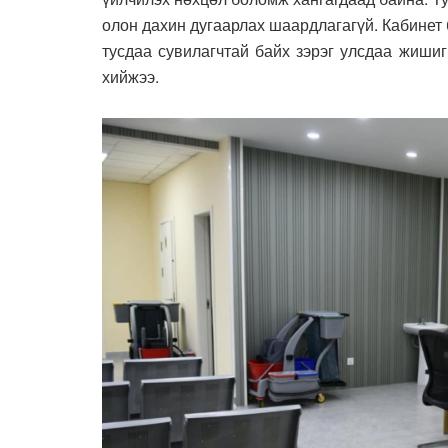
олон дахин дугаарлах шаардлагагүй. Кабинет
тусдаа сувилагчтай байх зэрэг улсдаа жишиг
хийжээ.