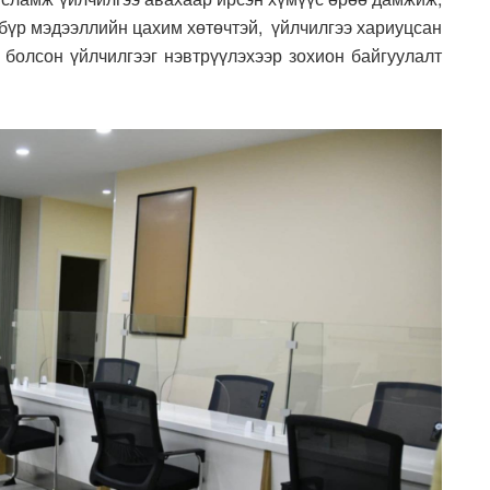
 бүр мэдээллийн цахим хөтөчтэй, үйлчилгээ хариуцсан
 болсон үйлчилгээг нэвтрүүлэхээр зохион байгуулалт