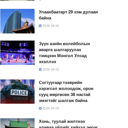
Улаанбаатарт 29 хэм дулаан
байна
2026-08-06
Зүүн азийн волейболын
аварга шалгаруулах
тэмцээн Монгол Улсад
эхэллээ
2026-08-05
Согтуугаар тээврийн
хэрэгсэл жолоодож, орон
сууц мөргөсөн 38 настай
эмэгтэйг шалгаж байна
2026-08-05
Хонь, туулай жилтнээ
аливаа үйлийг хийхэд эерэг