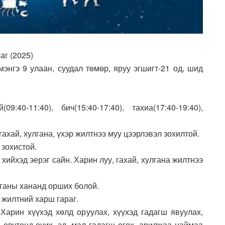
аг (2025)
энгэ 9 улаан, суудал төмөр, яруу эгшигт-21 од, шид
9:40-11:40), бич(15:40-17:40), тахиа(17:40-19:40),
гахай, хулгана, үхэр жилтнээ муу цээрлэвэл зохилтой.
 зохистой.
 хийхэд эерэг сайн. Харин луу, гахай, хулгана жилтнээ
алганы хананд орших болой.
а жилтний харш гараг.
 Харин хүүхэд хөлд оруулах, хүүхэд гадагш явуулах,
, өвчтөнд очих, эд, мал гадагш өгөх, арилжаа наймаа