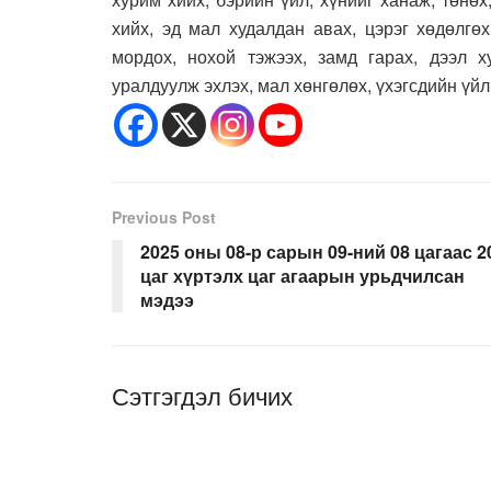
хийх, эд мал худалдан авах, цэрэг хөдөлгөх
мордох, нохой тэжээх, замд гарах, дээл ху
уралдуулж эхлэх, мал хөнгөлөх, үхэгсдийн үйл,
Previous Post
2025 оны 08-р сарын 09-ний 08 цагаас 2
цаг хүртэлх цаг агаарын урьдчилсан
мэдээ
Сэтгэгдэл бичих