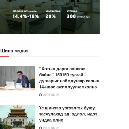
Шинэ мэдээ
“Хотын дарга сонсож
байна” 150150 тусгай
дугаарыг наймдугаар сарын
14-нөөс ажиллуулж эхэлнэ
2026-08-06
Үс шинээр үргээлгэх буюу
засуулахад эд, эдлэл, идээ,
ундаа олно
2026-08-06