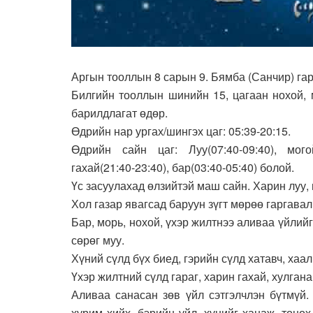
Аргын тооллын 8 сарын 9. Бямба (Санчир) гар
Билгийн тооллын шинийн 15, цагаан нохой, м
барилдлагат өдөр.
Өдрийн нар ургах/шингэх цаг: 05:39-20:15.​
Өдрийн сайн цаг: Луу(07:40-09:40), могой(0
гахай(21:40-23:40), бар(03:40-05:40) болой.
Үс засуулахад өлзийтэй маш сайн. Харин луу, 
Хол газар явагсад баруун зүгт мөрөө гаргавал
Бар, морь, нохой, үхэр жилтнээ аливаа үйлийг
сөрөг муу.
Хүний сүлд бүх биед, гэрийн сүлд хатавч, ха
Үхэр жилтний сүлд гараг, харин гахай, хулган
Аливаа санасан зөв үйл сэтгэлчлэн бүтмүй.
хурим хийх, бэрийн үйл, хүнийг ханаж, төнөх