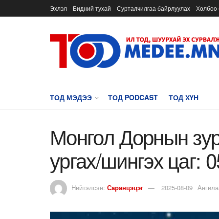
Эхлэл
Бидний тухай
Сурталчилгаа байрлуулах
Холбоо 
ТОД МЭДЭЭ
ТОД PODCAST
ТОД ХҮН
Монгол Дорнын зур
ургах/шингэх цаг: 0
Нийтэлсэн:
Саранцэцэг
2025-08-09
Ангила