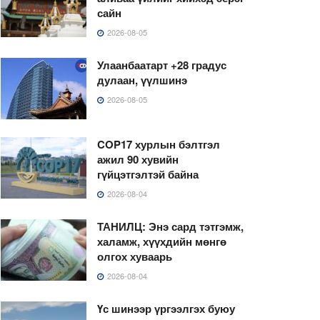
сайн
2026-08-05
Улаанбаатарт +28 градус
дулаан, үүлшинэ
2026-08-05
COP17 хурлын бэлтгэл
ажил 90 хувийн
гүйцэтгэлтэй байна
2026-08-04
ТАНИЛЦ: Энэ сард тэтгэмж,
халамж, хүүхдийн мөнгө
олгох хуваарь
2026-08-04
Үс шинээр үргээлгэх буюу