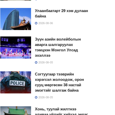
Улаанбаатарт 29 хэм дулаан
байна
2026-08-06
Зүүн азийн волейболын
аварга шалгаруулах
тэмцээн Монгол Улсад
эхэллээ
2026-08-05
Согтуугаар тээврийн
хэрэгсэл жолоодож, орон
сууц мөргөсөн 38 настай
эмэгтэйг шалгаж байна
2026-08-05
Хонь, туулай жилтнээ
аливаа үйлийг хийхэд эерэг