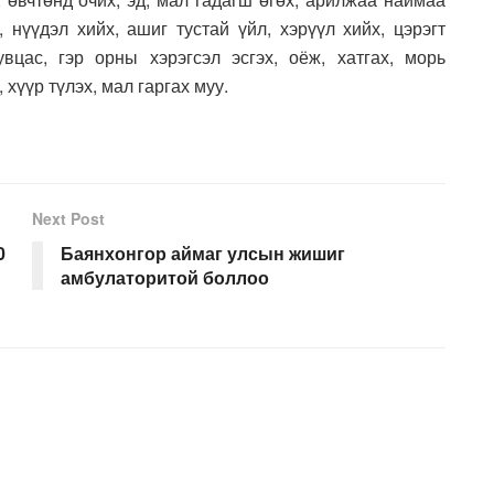
, нүүдэл хийх, ашиг тустай үйл, хэрүүл хийх, цэрэгт
вцас, гэр орны хэрэгсэл эсгэх, оёж, хатгах, морь
 хүүр түлэх, мал гаргах муу.
Next Post
0
Баянхонгор аймаг улсын жишиг
амбулаторитой боллоо