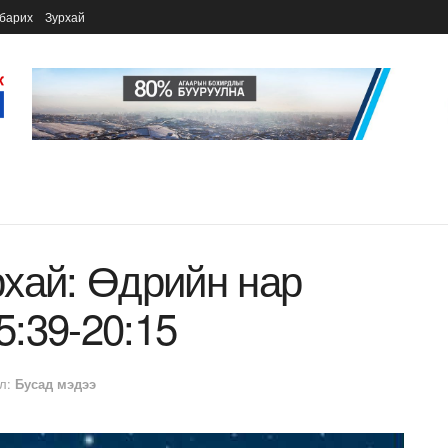
барих
Зурхай
хай: Өдрийн нар
5:39-20:15
л:
Бусад мэдээ