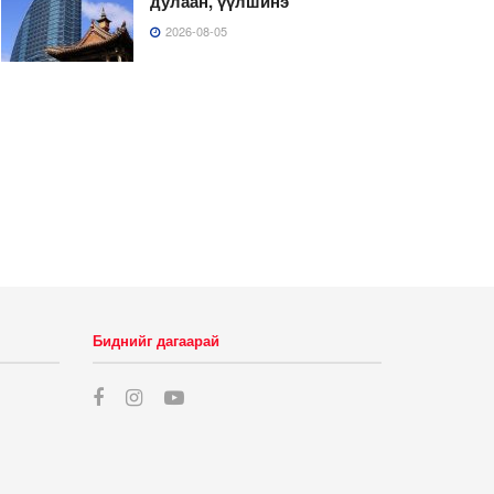
дулаан, үүлшинэ
2026-08-05
Биднийг дагаарай