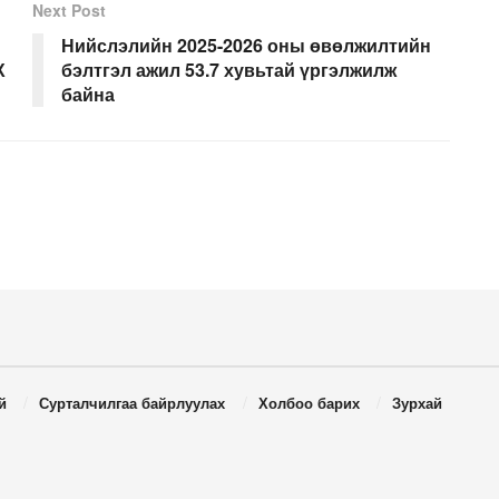
Next Post
Нийслэлийн 2025-2026 оны өвөлжилтийн
Х
бэлтгэл ажил 53.7 хувьтай үргэлжилж
байна
й
Сурталчилгаа байрлуулах
Холбоо барих
Зурхай