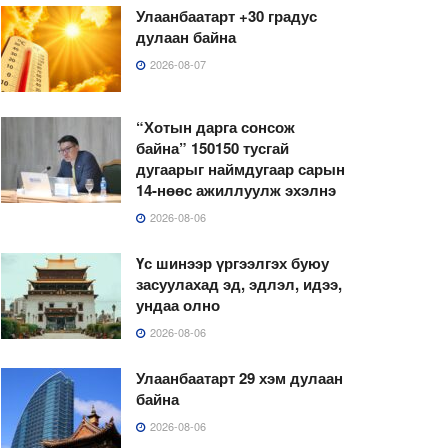
Улаанбаатарт +30 градус
дулаан байна
2026-08-07
“Хотын дарга сонсож
байна” 150150 тусгай
дугаарыг наймдугаар сарын
14-нөөс ажиллуулж эхэлнэ
2026-08-06
Үс шинээр үргээлгэх буюу
засуулахад эд, эдлэл, идээ,
ундаа олно
2026-08-06
Улаанбаатарт 29 хэм дулаан
байна
2026-08-06