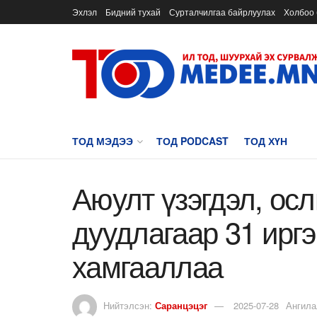
Эхлэл
Бидний тухай
Сурталчилгаа байрлуулах
Холбоо 
ТОД МЭДЭЭ
ТОД PODCAST
ТОД ХҮН
Аюулт үзэгдэл, ос
дуудлагаар 31 ирг
хамгааллаа
Нийтэлсэн:
Саранцэцэг
2025-07-28
Ангила