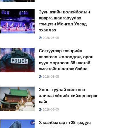
Зүүн азийн волейболын
аварга шалгаруулах
тэмцээн Монгол Улсад
эхэллээ
2026-08-05
Согтуугаар тээврийн
хэрэгсэл жолоодож, орон
сууц мөргөсөн 38 настай
эмэгтэйг шалгаж байна
2026-08-05
Хонь, туулай жилтнээ
аливаа үйлийг хийхэд эерэг
сайн
2026-08-05
Улаанбаатарт +28 градус