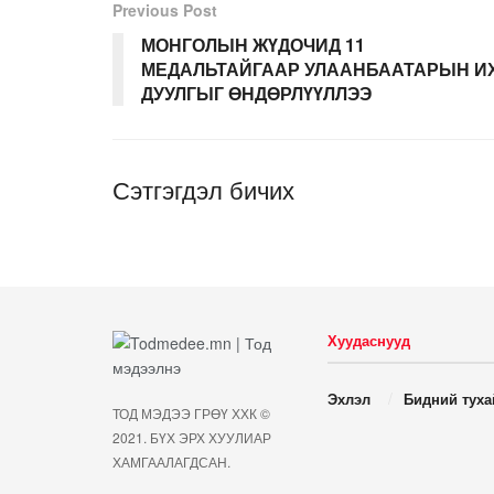
Previous Post
МОНГОЛЫН ЖҮДОЧИД 11
МЕДАЛЬТАЙГААР УЛААНБААТАРЫН И
ДУУЛГЫГ ӨНДӨРЛҮҮЛЛЭЭ
Сэтгэгдэл бичих
Хуудаснууд
Эхлэл
Бидний туха
ТОД МЭДЭЭ ГРӨҮ ХХК ©
2021. БҮХ ЭРХ ХУУЛИАР
ХАМГААЛАГДСАН.