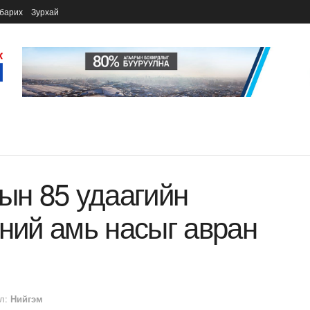
барих
Зурхай
лын 85 удаагийн
эний амь насыг авран
л:
Нийгэм