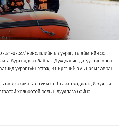
7.21-07.27/ нийслэлийн 8 дүүрэг, 18 аймгийн 35
лага бүртгэгдсэн байна. Дуудлагын дагуу төв, орон
агчид үүрэг гүйцэтгэж, 31 иргэний амь насыг авран
ь ой хээрийн гал түймэр, 1 газар хөдлөлт, 8 хүчтэй
лагаатай холбоотой ослын дуудлага байна.