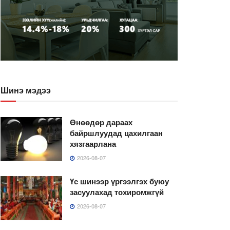
Шинэ мэдээ
Өнөөдөр дараах
байршлуудад цахилгаан
хязгаарлана
2026-08-07
Үс шинээр үргээлгэх буюу
засуулахад тохиромжгүй
2026-08-07