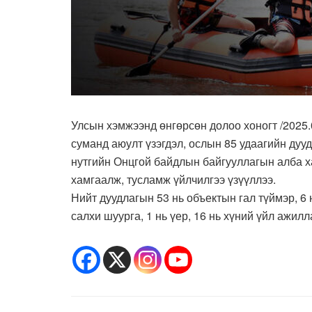
Улсын хэмжээнд өнгөрсөн долоо хоногт /2025.0
суманд аюулт үзэгдэл, ослын 85 удаагийн дууд
нутгийн Онцгой байдлын байгууллагын алба ха
хамгаалж, тусламж үйлчилгээ үзүүллээ.
Нийт дуудлагын 53 нь объектын гал түймэр, 6 н
салхи шуурга, 1 нь үер, 16 нь хүний үйл ажил