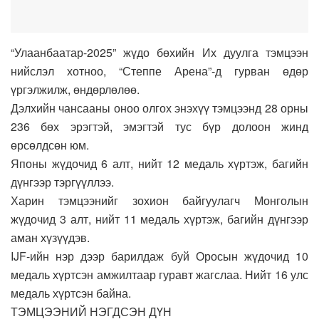
“Улаанбаатар-2025” жүдо бөхийн Их дуулга тэмцээн
нийслэл хотноо, “Степпе Арена”-д гурван өдөр
үргэлжилж, өндөрлөлөө.
Дэлхийн чансааны оноо олгох энэхүү тэмцээнд 28 орны
236 бөх эрэгтэй, эмэгтэй тус бүр долоон жинд
өрсөлдсөн юм.
Японы жүдочид 6 алт, нийт 12 медаль хүртэж, багийн
дүнгээр тэргүүллээ.
Харин тэмцээнийг зохион байгуулагч Монголын
жүдочид 3 алт, нийт 11 медаль хүртэж, багийн дүнгээр
аман хүзүүдэв.
IJF-ийн нэр дээр барилдаж буй Оросын жүдочид 10
медаль хүртсэн амжилтаар гуравт жагслаа. Нийт 16 улс
медаль хүртсэн байна.
ТЭМЦЭЭНИЙ НЭГДСЭН ДҮН