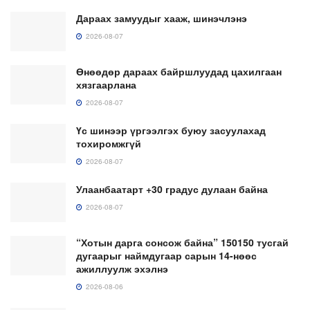
Дараах замуудыг хааж, шинэчлэнэ
2026-08-07
Өнөөдөр дараах байршлуудад цахилгаан
хязгаарлана
2026-08-07
Үс шинээр үргээлгэх буюу засуулахад
тохиромжгүй
2026-08-07
Улаанбаатарт +30 градус дулаан байна
2026-08-07
“Хотын дарга сонсож байна” 150150 тусгай
дугаарыг наймдугаар сарын 14-нөөс
ажиллуулж эхэлнэ
2026-08-06