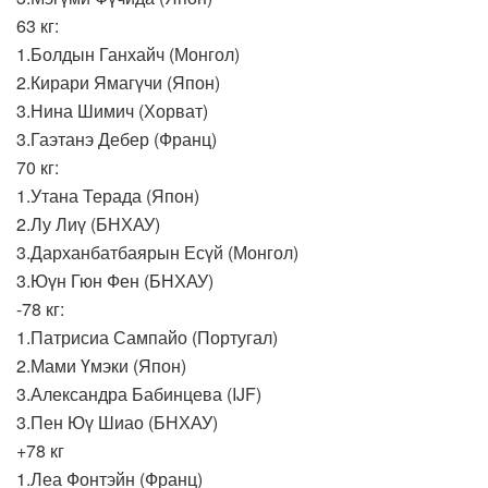
63 кг:
1.Болдын Ганхайч (Монгол)
2.Кирари Ямагүчи (Япон)
3.Нина Шимич (Хорват)
3.Гаэтанэ Дебер (Франц)
70 кг:
1.Утана Терада (Япон)
2.Лу Лиү (БНХАУ)
3.Дарханбатбаярын Есүй (Монгол)
3.Юүн Гюн Фен (БНХАУ)
-78 кг:
1.Патрисиа Сампайо (Португал)
2.Мами Үмэки (Япон)
3.Александра Бабинцева (IJF)
3.Пен Юү Шиао (БНХАУ)
+78 кг
1.Леа Фонтэйн (Франц)