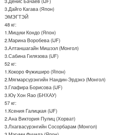
3.Денис Бачаев (IJF)
3.Дайго Кагава (Япон)
ЭМЭГТЭЙ
48 кг:
1.Мицүки Кондо (Япон)
2.Марина Воробева (IJF)
3.Алтаншагайн Мишээл (Монгол)
3.Сабина Гилязова (IJF)
52 кг:
1.Кокоро Фүжиширо (Япон)
2.Мягмарсүрэнгийн Нандин-Эрдэнэ (Монгол)
3.Глафира Борисова (IJF)
3.Юү Хон Яао (БНХАУ)
57 кг:
1.Ксения Галицкая (IJF)
2.Ана Виктория Пулиц (Хорват)
3.Лхагвасүрэнгийн Сосорбарам (Монгол)
3.Мэгүми Фүчида (Япон)