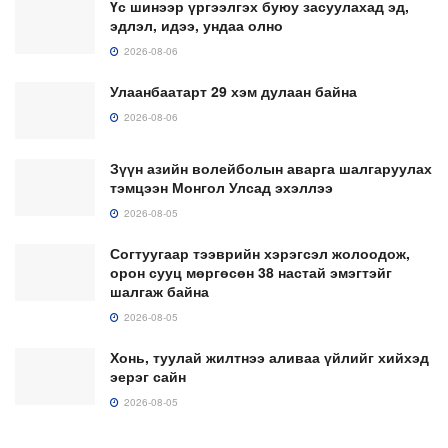
Үс шинээр үргээлгэх буюу засуулахад эд,
эдлэл, идээ, ундаа олно
2026-08-06
Улаанбаатарт 29 хэм дулаан байна
2026-08-06
Зүүн азийн волейболын аварга шалгаруулах
тэмцээн Монгол Улсад эхэллээ
2026-08-05
Согтуугаар тээврийн хэрэгсэл жолоодож,
орон сууц мөргөсөн 38 настай эмэгтэйг
шалгаж байна
2026-08-05
Хонь, туулай жилтнээ аливаа үйлийг хийхэд
эерэг сайн
2026-08-05