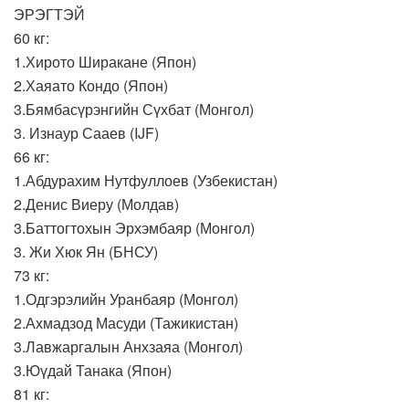
ЭРЭГТЭЙ
60 кг:
1.Хирото Ширакане (Япон)
2.Хаяато Кондо (Япон)
3.Бямбасүрэнгийн Сүхбат (Монгол)
3. Изнаур Сааев (IJF)
66 кг:
1.Абдурахим Нутфуллоев (Узбекистан)
2.Денис Виеру (Молдав)
3.Баттогтохын Эрхэмбаяр (Монгол)
3. Жи Хюк Ян (БНСУ)
73 кг:
1.Одгэрэлийн Уранбаяр (Монгол)
2.Ахмадзод Масуди (Тажикистан)
3.Лавжаргалын Анхзаяа (Монгол)
3.Юүдай Танака (Япон)
81 кг: