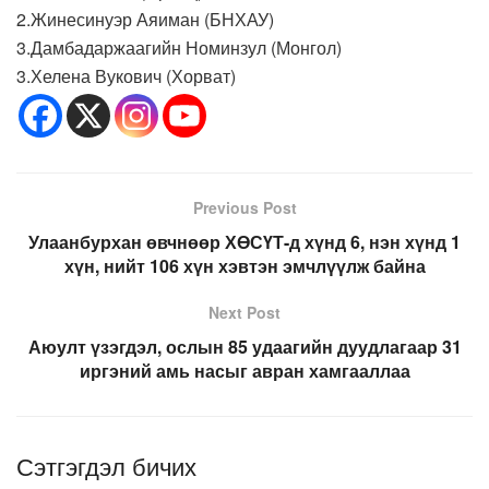
2.Жинесинуэр Аяиман (БНХАУ)
3.Дамбадаржаагийн Номинзул (Монгол)
3.Хелена Вукович (Хорват)
Previous Post
Улаанбурхан өвчнөөр ХӨСҮТ-д хүнд 6, нэн хүнд 1
хүн, нийт 106 хүн хэвтэн эмчлүүлж байна
Next Post
Аюулт үзэгдэл, ослын 85 удаагийн дуудлагаар 31
иргэний амь насыг авран хамгааллаа
Сэтгэгдэл бичих