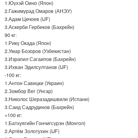
1.Юүхэй Оино (Япон)
2.Гажимурад Омаров (АНЭУ)
3.Адам Цечоев (IJF)
3.Аскерби Гербеков (Бахрейн)
90 кг:
1.Рикү Окада (Япон)
2.Умар Бозоров (Узбекистан)
3.Израпил Сагаипов (Бахрейн)
3.Ихван Эдилсултанов (IJF)
-100 кг:
1.Антон Савицки (Украин)
2.Зомбор Вег (Унгар)
3.Николос Шеразадишвили (Испани)
3.Саид Садрудинов (Бахрейн)
+100 кг:
1.Батхуягийн Гончигсүрэн (Монгол)
2.Артём Золотухин (IJF)