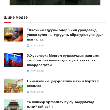
Шинэ мэдээ
“Дэлхийн адууны өдөр”-ийн уралдаанд
уясан хүлэг нь түрүүлж, айрагдсан уяачдыг
шагналаа
2026-08-10
У.Хүрэлсүх: Монгол судлаачдын залгамж
холбоог бэхжүүлэхэд онцгой анхаарах
шаардлагатай
2026-08-10
Нийслэлийн цэцэрлэгийн цахим бүртгэл
эхэллээ
2026-08-10
Үс шинээр үргээлгэх буюу засуулахад
өлзийтэй сайн