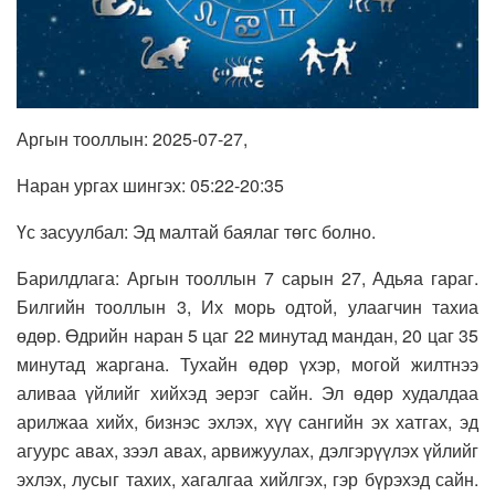
Аргын тооллын: 2025-07-27,
Наран ургах шингэх: 05:22-20:35
Үс засуулбал: Эд малтай баялаг төгс болно.
Барилдлага: Аргын тооллын 7 сарын 27, Адьяа гараг.
Билгийн тооллын 3, Их морь одтой, улаагчин тахиа
өдөр. Өдрийн наран 5 цаг 22 минутад мандан, 20 цаг 35
минутад жаргана. Тухайн өдөр үхэр, могой жилтнээ
аливаа үйлийг хийхэд эерэг сайн. Эл өдөр худалдаа
арилжаа хийх, бизнэс эхлэх, хүү сангийн эх хатгах, эд
агуурс авах, зээл авах, арвижуулах, дэлгэрүүлэх үйлийг
эхлэх, лусыг тахих, хагалгаа хийлгэх, гэр бүрэхэд сайн.