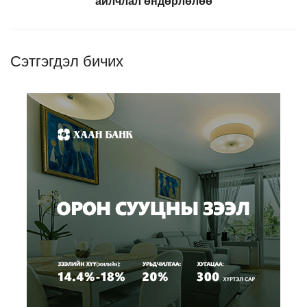
айлчлал өндөрлөлөө
Сэтгэгдэл бичих