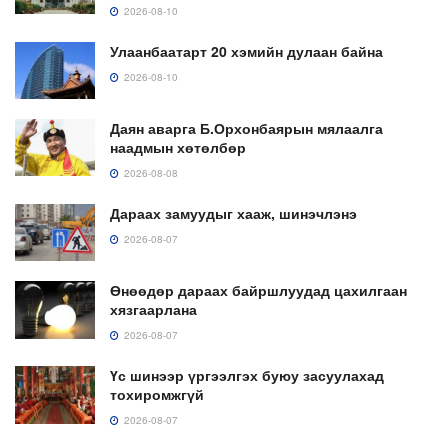
2026-08-10
Улаанбаатарт 20 хэмийн дулаан байна
2026-08-10
Даян аварга Б.Орхонбаярын мялаалга
наадмын хөтөлбөр
2026-08-08
Дараах замуудыг хааж, шинэчлэнэ
2026-08-07
Өнөөдөр дараах байршлуудад цахилгаан
хязгаарлана
2026-08-07
Үс шинээр үргээлгэх буюу засуулахад
тохиромжгүй
2026-08-07