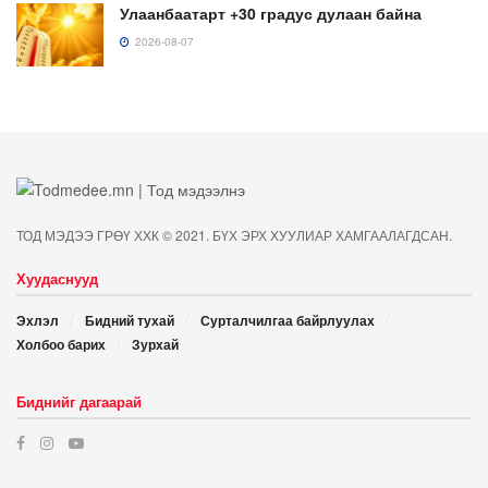
Улаанбаатарт +30 градус дулаан байна
2026-08-07
ТОД МЭДЭЭ ГРӨҮ ХХК © 2021. БҮХ ЭРХ ХУУЛИАР ХАМГААЛАГДСАН.
Хуудаснууд
Эхлэл
Бидний тухай
Сурталчилгаа байрлуулах
Холбоо барих
Зурхай
Биднийг дагаарай