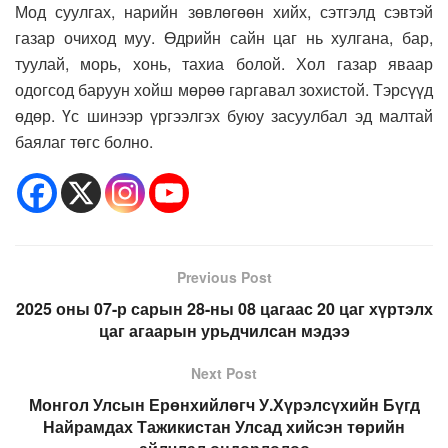
Мод суулгах, нарийн зөвлөгөөн хийх, сэтгэлд сэвтэй
газар очиход муу. Өдрийн сайн цаг нь хулгана, бар,
туулай, морь, хонь, тахиа болой. Хол газар яваар
одогсод баруун хойш мөрөө гаргавал зохистой. Тэрсүүд
өдөр. Үс шинээр үргээлгэх буюу засуулбал эд малтай
баялаг төгс болно.
Previous Post
2025 оны 07-р сарын 28-ны 08 цагаас 20 цаг хүртэлх
цаг агаарын урьдчилсан мэдээ
Next Post
Монгол Улсын Ерөнхийлөгч У.Хүрэлсүхийн Бүгд
Найрамдах Тажикистан Улсад хийсэн төрийн