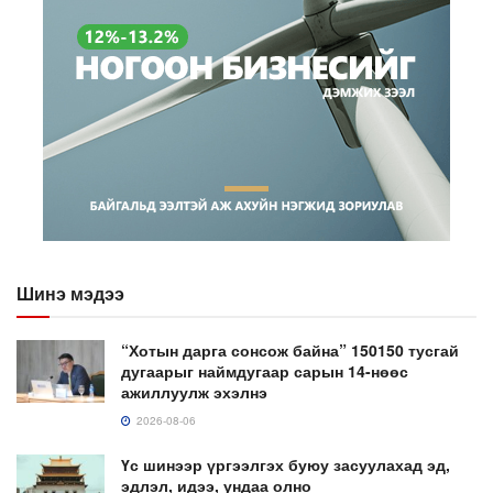
Шинэ мэдээ
“Хотын дарга сонсож байна” 150150 тусгай
дугаарыг наймдугаар сарын 14-нөөс
ажиллуулж эхэлнэ
2026-08-06
Үс шинээр үргээлгэх буюу засуулахад эд,
эдлэл, идээ, ундаа олно