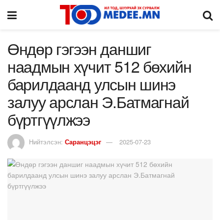
Өндөр гэгээн даншиг
наадмын хүчит 512 бөхийн
барилдаанд улсын шинэ
залуу арслан Э.Батмагнай
бүртгүүлжээ
Нийтэлсэн:
Саранцэцэг
2025-07-23