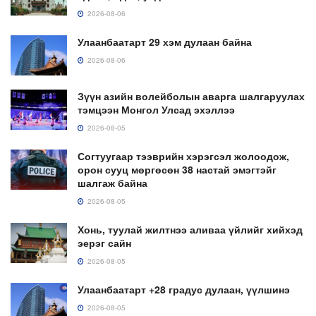
2026-08-06
Улаанбаатарт 29 хэм дулаан байна
2026-08-06
Зүүн азийн волейболын аварга шалгаруулах
тэмцээн Монгол Улсад эхэллээ
2026-08-05
Согтуугаар тээврийн хэрэгсэл жолоодож,
орон сууц мөргөсөн 38 настай эмэгтэйг
шалгаж байна
2026-08-05
Хонь, туулай жилтнээ аливаа үйлийг хийхэд
эерэг сайн
2026-08-05
Улаанбаатарт +28 градус дулаан, үүлшинэ
2026-08-05