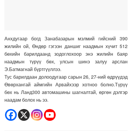
Анхдугаар богд Занабазарын мэлмий гийсний 390
жилийн ой, Өндөр гэгээн даншиг наадмын хүчит 512
бөхийн барилдаанд зодоглохоор энэ жилийн баяр
наадмын түрүү бөх, улсын шинэ залуу арслан
Э.Батмагнай бүртгүүллээ.
Тус барилдаан долоодугаар сарын 26, 27-ний өдрүүдэд
Өвөрхангай аймгийн Арвайхээр хотноо болно.Түрүү
бөх нь Ланд300 автомашины шагналтай, өргөн дэлгэр
наадам болох нь ээ.