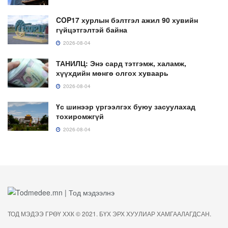
COP17 хурлын бэлтгэл ажил 90 хувийн
гүйцэтгэлтэй байна
2026-08-04
ТАНИЛЦ: Энэ сард тэтгэмж, халамж,
хүүхдийн мөнгө олгох хуваарь
2026-08-04
Үс шинээр үргээлгэх буюу засуулахад
тохиромжгүй
2026-08-04
ТОД МЭДЭЭ ГРӨҮ ХХК © 2021. БҮХ ЭРХ ХУУЛИАР ХАМГААЛАГДСАН.