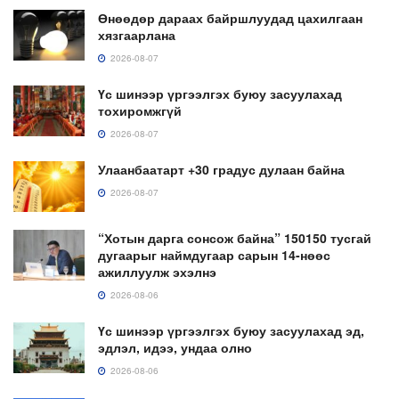
Өнөөдөр дараах байршлуудад цахилгаан
хязгаарлана
2026-08-07
Үс шинээр үргээлгэх буюу засуулахад
тохиромжгүй
2026-08-07
Улаанбаатарт +30 градус дулаан байна
2026-08-07
“Хотын дарга сонсож байна” 150150 тусгай
дугаарыг наймдугаар сарын 14-нөөс
ажиллуулж эхэлнэ
2026-08-06
Үс шинээр үргээлгэх буюу засуулахад эд,
эдлэл, идээ, ундаа олно
2026-08-06