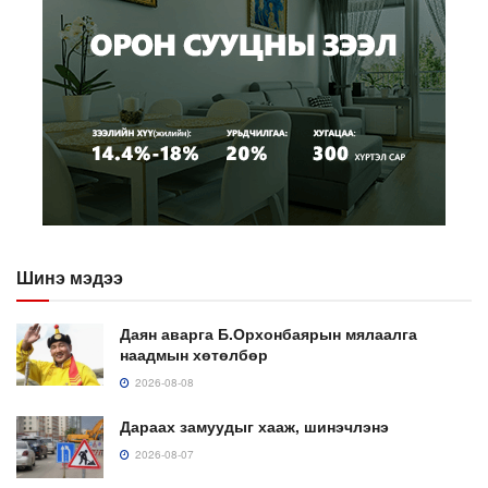
Шинэ мэдээ
Даян аварга Б.Орхонбаярын мялаалга
наадмын хөтөлбөр
2026-08-08
Дараах замуудыг хааж, шинэчлэнэ
2026-08-07