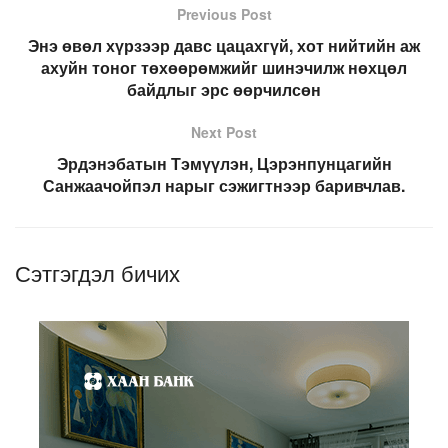
Previous Post
Энэ өвөл хүрзээр давс цацахгүй, хот нийтийн аж
ахуйн тоног төхөөрөмжийг шинэчилж нөхцөл
байдлыг эрс өөрчилсөн
Next Post
Эрдэнэбатын Тэмүүлэн, Цэрэнпунцагийн
Санжаачойпэл нарыг сэжигтнээр баривчлав.
Сэтгэгдэл бичих