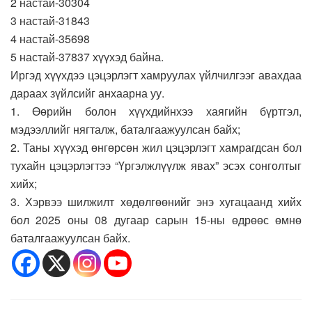
2 настай-30304
3 настай-31843
4 настай-35698
5 настай-37837 хүүхэд байна.
Иргэд хүүхдээ цэцэрлэгт хамруулах үйлчилгээг авахдаа
дараах зүйлсийг анхаарна уу.
1. Өөрийн болон хүүхдийнхээ хаягийн бүртгэл,
мэдээллийг нягталж, баталгаажуулсан байх;
2. Таны хүүхэд өнгөрсөн жил цэцэрлэгт хамрагдсан бол
тухайн цэцэрлэгтээ “Үргэлжлүүлж явах” эсэх сонголтыг
хийх;
3. Хэрвээ шилжилт хөдөлгөөнийг энэ хугацаанд хийх
бол 2025 оны 08 дугаар сарын 15-ны өдрөөс өмнө
баталгаажуулсан байх.