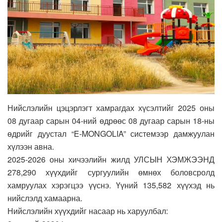
Нийслэлийн цэцэрлэгт хамрагдах хүсэлтийг 2025 оны
08 дугаар сарын 04-ний өдрөөс 08 дугаар сарын 18-ны
өдрийг дуустал “E-MONGOLIA” системээр дамжуулан
хүлээн авна.
2025-2026 оны хичээлийн жилд УЛСЫН ХЭМЖЭЭНД
278,290 хүүхдийг сургуулийн өмнөх боловсролд
хамруулах хэрэгцээ үүснэ. Үүний 135,582 хүүхэд нь
нийслэлд хамаарна.
Нийслэлийн хүүхдийг насаар нь харуулбал: