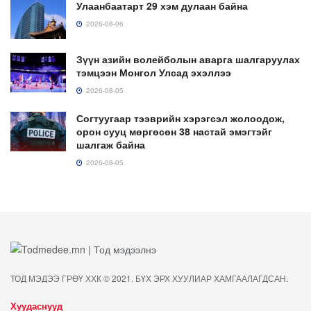
Улаанбаатарт 29 хэм дулаан байна
2026-08-06
Зүүн азийн волейболын аварга шалгаруулах
тэмцээн Монгол Улсад эхэллээ
2026-08-05
Согтуугаар тээврийн хэрэгсэл жолоодож,
орон сууц мөргөсөн 38 настай эмэгтэйг
шалгаж байна
2026-08-05
ТОД МЭДЭЭ ГРӨҮ ХХК © 2021. БҮХ ЭРХ ХУУЛИАР ХАМГААЛАГДСАН.
Хуудаснууд