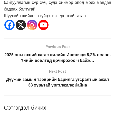
байгууллагын сүр хүч, суда хиймор опод моих мандан
бадрах болтугай..
Шүүхийн шийдвэр гүйцэтгэх ерөнхий газар
Previous Post
2025 оны эхний хагас жилийн Инфляци 8,2% өслөө.
Үнийн өсөлтөд цочирохоо ч байж…
Next Post
Дүүжин замын тээврийн барилга угсралтын ажил
33 хувьтай үргэлжилж байна
Сэтгэгдэл бичих