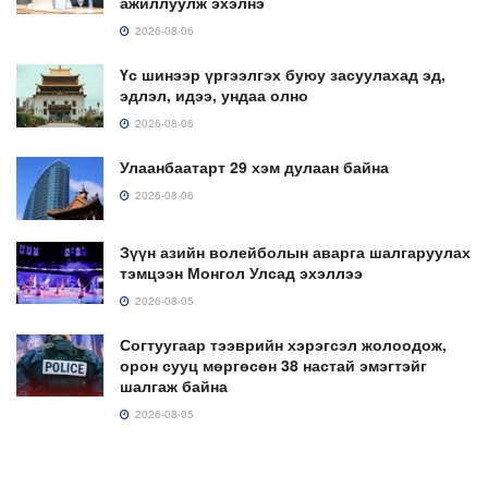
ажиллуулж эхэлнэ
2026-08-06
Үс шинээр үргээлгэх буюу засуулахад эд,
эдлэл, идээ, ундаа олно
2026-08-06
Улаанбаатарт 29 хэм дулаан байна
2026-08-06
Зүүн азийн волейболын аварга шалгаруулах
тэмцээн Монгол Улсад эхэллээ
2026-08-05
Согтуугаар тээврийн хэрэгсэл жолоодож,
орон сууц мөргөсөн 38 настай эмэгтэйг
шалгаж байна
2026-08-05