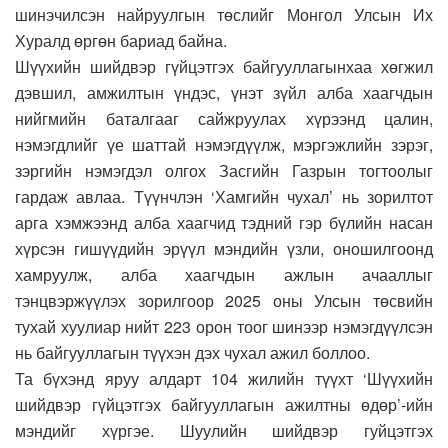
шинэчилсэн найруулгын төслийг Монгол Улсын Их
Хуралд өргөн бариад байна.
Шүүхийн шийдвэр гүйцэтгэх байгууллагынхаа хөгжил
дэвшил, амжилтын үндэс, үнэт зүйл алба хаагчдын
нийгмийн баталгааг сайжруулах хүрээнд цалин,
нэмэгдлийг үе шаттай нэмэгдүүлж, мэргэжлийн зэрэг,
зэргийн нэмэгдэл олгох Засгийн Газрын тогтоолыг
гардаж авлаа. Түүнчлэн ‘Хамгийн чухал’ нь зорилтот
арга хэмжээнд алба хаагчид тэдний гэр бүлийн насан
хүрсэн гишүүдийн эрүүл мэндийн үзли, оношилгоонд
хамруулж, алба хаагчдын ажлын ачааллыг
тэнцвэржүүлэх зорилгоор 2025 оны Улсын төсвийн
тухай хуулиар нийт 223 орон тоог шинээр нэмэгдүүлсэн
нь байгууллагын түүхэн дэх чухал ажил боллоо.
Та бүхэнд яруу алдарт 104 жилийн түүхт ‘Шүүхийн
шийдвэр гүйцэтгэх байгууллагын ажилтны өдөр’-ийн
мэндийг хүргэе. Шуулийн шийдвэр гуйцэтгэх