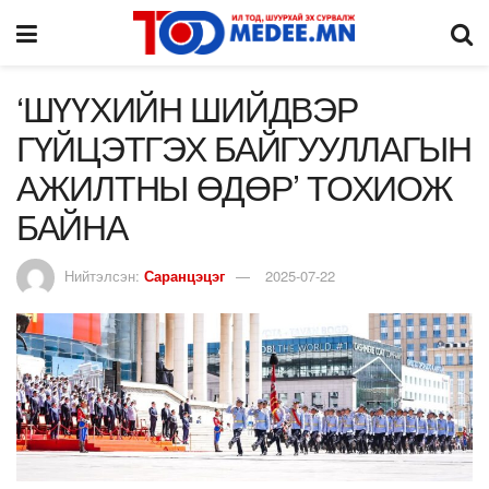
‘ШҮҮХИЙН ШИЙДВЭР
ГҮЙЦЭТГЭХ БАЙГУУЛЛАГЫН
АЖИЛТНЫ ӨДӨР’ ТОХИОЖ
БАЙНА
Нийтэлсэн:
Саранцэцэг
2025-07-22