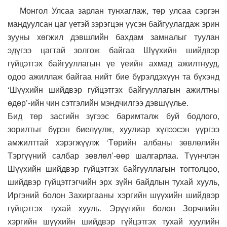
Монгол Улсаа зарлан тунхаглаж, төр улсаа сэргэн
мандуулсан цаг үетэй зэрэгцэн үүсэн байгуулагдаж эрин
зууны хөгжил дэвшлийн бахдам замналыг туулан
эдүгээ цагтай золгож байгаа Шүүхийн шийдвэр
гүйцэтгэх байгууллагын үе үеийн ахмад ажилтнууд,
одоо ажиллаж байгаа нийт бие бүрэлдэхүүн та бүхэнд
‘Шүүхийн шийдвэр гүйцэтгэх байгууллагын ажилтны
өдөр’-ийн чин сэтгэлийн мэндчилгээ дэвшүүлье.
Бид төр засгийн зүгээс баримталж буй бодлого,
зорилтыг бүрэн биелүүлж, хуулиар хүлээсэн үүргээ
амжилттай хэрэгжүүлж ‘Төрийн албаны зөвлөлийн
Тэргүүний салбар зөвлөл’-өөр шалгарлаа. Түүнчлэн
Шүүхийн шийдвэр гүйцэтгэх байгууллагын тогтолцоо,
шийдвэр гүйцэтгэгчийн эрх зүйн байдлын тухай хууль,
Иргэний болон Захиргааны хэргийн шүүхийн шийдвэр
гүйцэтгэх тухай хууль. Эрүүгийн болон Зөрчлийн
хэргийн шүүхийн шийдвэр гүйцэтгэх тухай хуулийн