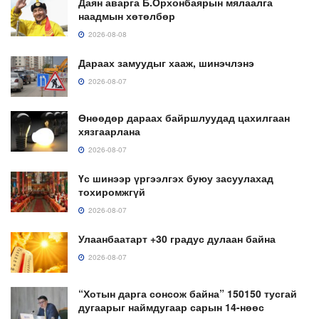
Даян аварга Б.Орхонбаярын мялаалга
наадмын хөтөлбөр
2026-08-08
Дараах замуудыг хааж, шинэчлэнэ
2026-08-07
Өнөөдөр дараах байршлуудад цахилгаан
хязгаарлана
2026-08-07
Үс шинээр үргээлгэх буюу засуулахад
тохиромжгүй
2026-08-07
Улаанбаатарт +30 градус дулаан байна
2026-08-07
“Хотын дарга сонсож байна” 150150 тусгай
дугаарыг наймдугаар сарын 14-нөөс