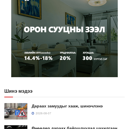
Шинэ мэдээ
Дараах замуудыг хааж, шинэчлэнэ
2026-08-07
Өнөөдөр дараах байршлуудад цахилгаан