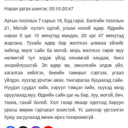
Наран ургах шингэх: 05:10-20:47
Аргын тооллын 7 сарын 16, Буд гараг. Билгийн тооллын
21, Могойг хүлэгч одтой, улаан нохой өдөр. Өдрийн
наран 5 цаг 10 минутад мандан, 20 цаг 47 минутад
жаргана. Тухайн өдөр бар жилтнээ аливаа үйлийг
хийхэд эерэг сайн ба могой, морь жилтнээ сөрөг муу
нөлөөтэй тул элдэв үйлд хянамгай хандаж, биеэ
энхрийлүүштэй. Эл өдөр эм, эмнэлгийн элдэв үйл,
хагалгаа хийлгэх, биеийн тамирыг сэргээх, угаал
үйлдэх, хүүхэд үрчлэн авах, тангарагаа буцаахад сайн.
Нүүдэл суудал хийх, хэрүүл тэмцэл хийх, хүүхэд хөлд
оруулахад муу. Өдрийн сайн цаг нь бар, луу, могой, бич,
тахиа, гахай болой. Хол газар яваар одогсод баруун
урагш мөрөө гаргавал зохистой. Үс шинээр үргээлгэх
буюу засуулахад өвчин ирнэ тохиромжгүй.