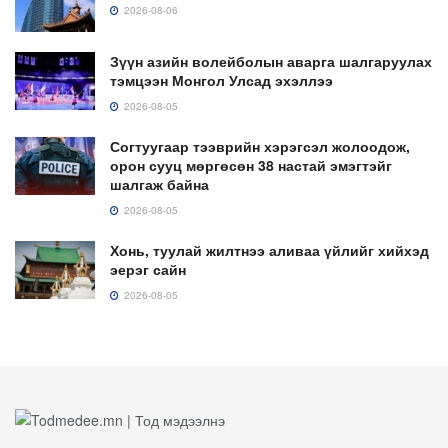
2026-08-06
Зүүн азийн волейболын аварга шалгаруулах
тэмцээн Монгол Улсад эхэллээ
2026-08-05
Согтуугаар тээврийн хэрэгсэл жолоодож,
орон сууц мөргөсөн 38 настай эмэгтэйг
шалгаж байна
2026-08-05
Хонь, туулай жилтнээ аливаа үйлийг хийхэд
эерэг сайн
2026-08-05