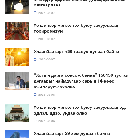
хязгаарлана
2026-08-07
Үс шинээр үргээлгэх буюу засуулахад
тохиромжгүй
2026-08-07
Улаанбаатарт +30 градус дулаан байна
2026-08-07
“Хотын дарга сонсож байна” 150150 тусгай
дугаарыг наймдугаар сарын 14-нөөс
ажиллуулж эхэлнэ
2026-08-06
Үс шинээр үргээлгэх буюу засуулахад эд,
эдлэл, идээ, ундаа олно
2026-08-06
Улаанбаатарт 29 хэм дулаан байна