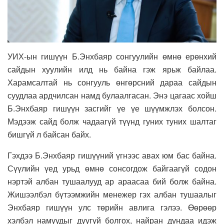
УИХ-ын гишүүн Б.Энхбаяр сонгуулийн өмнө ерөнхий
сайдын хуулийн илд нь байна гэж ярьж байлаа.
Харамсалтай нь сонгууль өнгөрсний дараа сайдын
суудлаа ардчилсан намд булаалгасан. Энэ цагаас хойш
Б.Энхбаяр гишүүн засгийг үе үе шүүмжлэх болсон.
Мэдээж сайд болж чадаагүй түүнд гуних туних шалтаг
бишгүй л байсан байх.
Гэхдээ Б.Энхбаяр гишүүний үгнээс авах юм бас байна.
Сүүлийн үед урьд өмнө сонсогдож байгаагүй содон
нэртэй албан тушаалууд ар араасаа бий болж байна.
Жишээлбэл бүтээмжийн менежер гэх албан тушаалыг
Энхбаяр гишүүн улс төрийн авлига гэлээ. Өөрөөр
хэлбэл намуудыг дуугүй болгох, найран дундаа идэж