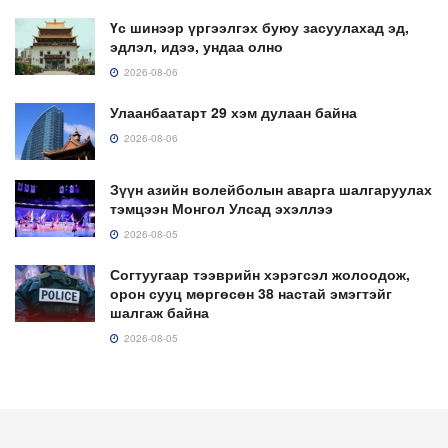
Үс шинээр үргээлгэх буюу засуулахад эд,
эдлэл, идээ, ундаа олно
2026-08-06
Улаанбаатарт 29 хэм дулаан байна
2026-08-06
Зүүн азийн волейболын аварга шалгаруулах
тэмцээн Монгол Улсад эхэллээ
2026-08-05
Согтуугаар тээврийн хэрэгсэл жолоодож,
орон сууц мөргөсөн 38 настай эмэгтэйг
шалгаж байна
2026-08-05