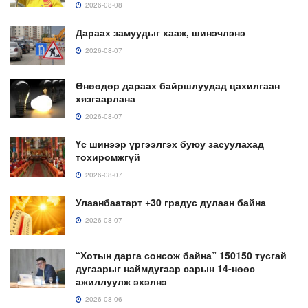
2026-08-08
Дараах замуудыг хааж, шинэчлэнэ
2026-08-07
Өнөөдөр дараах байршлуудад цахилгаан
хязгаарлана
2026-08-07
Үс шинээр үргээлгэх буюу засуулахад
тохиромжгүй
2026-08-07
Улаанбаатарт +30 градус дулаан байна
2026-08-07
“Хотын дарга сонсож байна” 150150 тусгай
дугаарыг наймдугаар сарын 14-нөөс
ажиллуулж эхэлнэ
2026-08-06