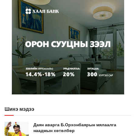
Шинэ мэдээ
Даян аварга Б.Орхонбаярын мялаалга
наадмын хөтөлбөр