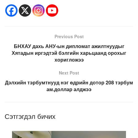
Previous Post
БНХАУ дахь АНУ-ын дипломат ажилтнуудыг
Хятадын иргэдтэй бэлгийн харьцаанд орохыг
хоригложээ
Next Post
Дэлхийн тэрбумтнууд нэг өдрийн дотор 208 тэрбум
ам.доллар алджээ
Сэтгэгдэл бичих