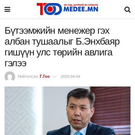
Бүтээмжийн менежер гэх
албан тушаалыг Б.Энхбаяр
гишүүн улс төрийн авлига
гэлээ
Нийтэлсэн:
Г.Гоо
2025-04-04