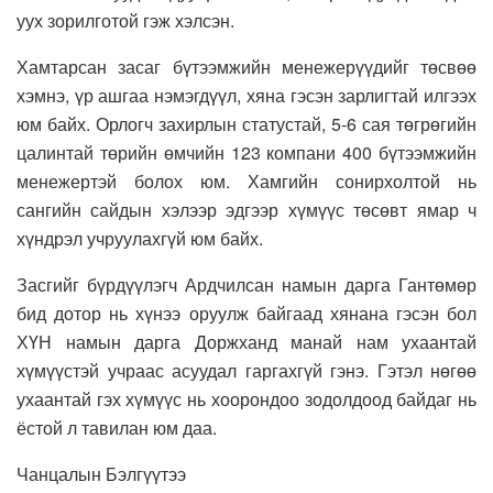
уух зорилготой гэж хэлсэн.
Хамтарсан засаг бүтээмжийн менежерүүдийг төсвөө
хэмнэ, үр ашгаа нэмэгдүүл, хяна гэсэн зарлигтай илгээх
юм байх. Орлогч захирлын статустай, 5-6 сая төгрөгийн
цалинтай төрийн өмчийн 123 компани 400 бүтээмжийн
менежертэй болох юм. Хамгийн сонирхолтой нь
сангийн сайдын хэлээр эдгээр хүмүүс төсөвт ямар ч
хүндрэл учруулахгүй юм байх.
Засгийг бүрдүүлэгч Ардчилсан намын дарга Гантөмөр
бид дотор нь хүнээ оруулж байгаад хянана гэсэн бол
ХҮН намын дарга Доржханд манай нам ухаантай
хүмүүстэй учраас асуудал гаргахгүй гэнэ. Гэтэл нөгөө
ухаантай гэх хүмүүс нь хоорондоо зодолдоод байдаг нь
ёстой л тавилан юм даа.
Чанцалын Бэлгүүтээ