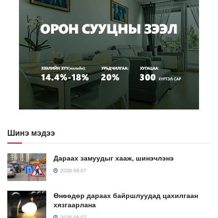
Шинэ мэдээ
Дараах замуудыг хааж, шинэчлэнэ
2026-08-07
Өнөөдөр дараах байршлуудад цахилгаан
хязгаарлана
2026-08-07