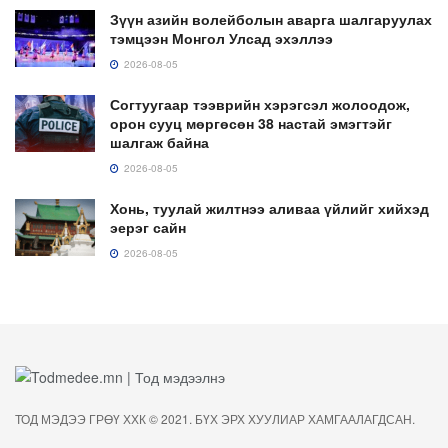
Зүүн азийн волейболын аварга шалгаруулах
тэмцээн Монгол Улсад эхэллээ
2026-08-05
Согтуугаар тээврийн хэрэгсэл жолоодож,
орон сууц мөргөсөн 38 настай эмэгтэйг
шалгаж байна
2026-08-05
Хонь, туулай жилтнээ аливаа үйлийг хийхэд
эерэг сайн
2026-08-05
ТОД МЭДЭЭ ГРӨҮ ХХК © 2021. БҮХ ЭРХ ХУУЛИАР ХАМГААЛАГДСАН.