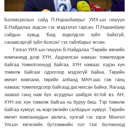
Боловсролын сайд П.Наранбаярыг УИХ-ын гишүүн
Б.Найдалаа зодсон гэх мэдээлэл гарсан. П.Наранбаяр
сайдын хувьд “Бид зодолдсон зүйл байхгүй,
санамсаргүй зүйл болсон” гэх тайлбарыг өгсөн.
Тэгвэл УИХ-ын гишүүн Б.Найдалаа “Төрийн өмчийн
компаниуд дээр ХҮН, Ардчилсан намаас томилогдож
байгаа томилгоонууд байгаа. ХҮН намаас хэдэн хүн
томилж байгааг одоогоор мэдэхгүй байна. Төрийн
өмчит компани, төрийн албанд МАН-аас гэж ганц
намаас томилогдсоор байгаад дасчихсан байна. Яагаад
заавал ганц нам бүх асуудлыг шийдэх ёстой вэ. АН,
ХҮН-ээс хүн томилж байгаа нь буруу биш. Тэр томилж
байгаа хүмүүс нь мэргэжлийн салбарын хүмүүс. Төрийн
өмчит компаниудын авлига, хулгай гэх зэрэг Монгол
Улсын хөгжлийн бүтээмжийн гол тээг болчихоод