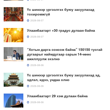
Үс шинээр үргээлгэх буюу засуулахад
тохиромжгүй
2026-08-07
Улаанбаатарт +30 градус дулаан байна
2026-08-07
“Хотын дарга сонсож байна” 150150 тусгай
дугаарыг наймдугаар сарын 14-нөөс
ажиллуулж эхэлнэ
2026-08-06
Үс шинээр үргээлгэх буюу засуулахад эд,
эдлэл, идээ, ундаа олно
2026-08-06
Улаанбаатарт 29 хэм дулаан байна
2026-08-06