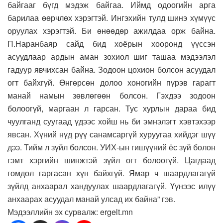
байгааг бүгд мэдэж байгаа. Иймд одоогийн арга
барилаа өөрчлөх хэрэгтэй. Ингэхийн тулд шинэ хүмүүс
оруулах хэрэгтэй. Би өнөөдөр ажилдаа орж байна.
П.Наранбаяр сайд бид хоёрын хооронд үүссэн
асуудлаар ардын аман зохиол шиг ташаа мэдээлэл
гадуур явчихсан байна. Зодоон цохион болсон асуудал
огт байхгүй. Өнгөрсөн долоо хоногийн пүрэв гарагт
манай намын зөвлөгөөн болсон. Гэхдээ зодоон
болоогүй, маргаан л гарсан. Тус хурлын дараа бид
чуулганд суугаад үдээс хойш нь би эмнэлэгт хэвтэхээр
явсан. Хүний нүд рүү санамсаргүй хуруугаа хийдэг шүү
дээ. Тийм л зүйл болсон. УИХ-ын гишүүний ёс зүй болон
гэмт хэргийн шинжтэй зүйл огт болоогүй. Цагдаад
гомдол гаргасан хүн байхгүй. Ямар ч шаардлагагүй
зүйлд анхаарал хандуулах шаардлагагүй. Үүнээс илүү
анхаарах асуудал манай улсад их байна” гэв.
Мэдээллийн эх сурвалж: ergelt.mn