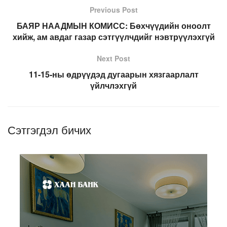
Previous Post
БАЯР НААДМЫН КОМИСС: Бөхчүүдийн оноолт
хийж, ам авдаг газар сэтгүүлчдийг нэвтрүүлэхгүй
Next Post
11-15-ны өдрүүдэд дугаарын хязгаарлалт
үйлчлэхгүй
Сэтгэгдэл бичих