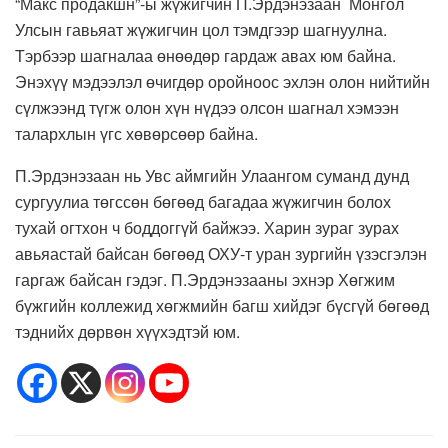
“Макс продакшн”-ы жүжигчин П.Эрдэнэзаан Монгол
Улсын гавьяат жүжигчин цол тэмдгээр шагнуулна.
Тэрбээр шагналаа өнөөдөр гардаж авах юм байна.
Энэхүү мэдээлэл өчигдөр оройноос эхлэн олон нийтийн
сүлжээнд түгж олон хүн нүдээ олсон шагнал хэмээн
талархлын үгс хөвөрсөөр байна.
П.Эрдэнэзаан нь Увс аймгийн Улаангом суманд дунд
сургуулиа төгссөн бөгөөд багадаа жүжигчин болох
тухай огтхон ч боддоггүй байжээ. Харин зураг зурах
авьяастай байсан бөгөөд ОХУ-т уран зургийн үзэсгэлэн
гаргаж байсан гэдэг. П.Эрдэнэзааны эхнэр Хөгжим
бүжгийн коллежид хөгжмийн багш хийдэг бүсгүй бөгөөд
тэднийх дөрвөн хүүхэдтэй юм.