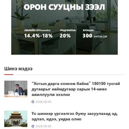
Шинэ мэдээ
“Хотын дарга сонсож байна” 150150 тусгай
дугаарыг наймдугаар сарын 14-нөөс
ажиллуулж эхэлнэ
2026-08-06
Үс шинээр үргээлгэх буюу засуулахад эд,
эдлэл, идээ, ундаа олно
2026-08-06