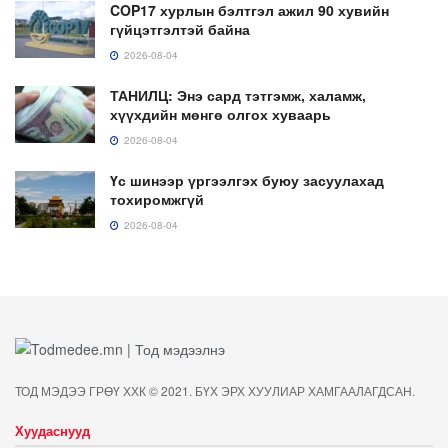
COP17 хурлын бэлтгэл ажил 90 хувийн
гүйцэтгэлтэй байна
2026-08-04
ТАНИЛЦ: Энэ сард тэтгэмж, халамж,
хүүхдийн мөнгө олгох хуваарь
2026-08-04
Үс шинээр үргээлгэх буюу засуулахад
тохиромжгүй
2026-08-04
ТОД МЭДЭЭ ГРӨҮ ХХК © 2021. БҮХ ЭРХ ХУУЛИАР ХАМГААЛАГДСАН.
Хуудаснууд