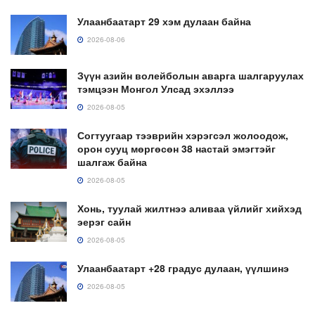
Улаанбаатарт 29 хэм дулаан байна
2026-08-06
Зүүн азийн волейболын аварга шалгаруулах
тэмцээн Монгол Улсад эхэллээ
2026-08-05
Согтуугаар тээврийн хэрэгсэл жолоодож,
орон сууц мөргөсөн 38 настай эмэгтэйг
шалгаж байна
2026-08-05
Хонь, туулай жилтнээ аливаа үйлийг хийхэд
эерэг сайн
2026-08-05
Улаанбаатарт +28 градус дулаан, үүлшинэ
2026-08-05