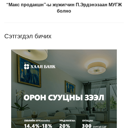
“Макс продакшн”-ы жүжигчин П.Эрдэнэзаан МУГЖ
болно
Сэтгэгдэл бичих