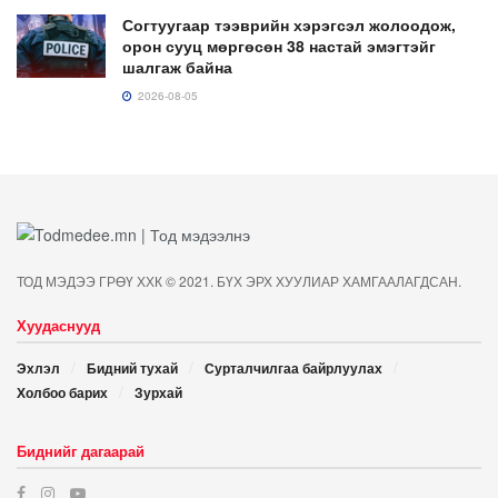
Согтуугаар тээврийн хэрэгсэл жолоодож,
орон сууц мөргөсөн 38 настай эмэгтэйг
шалгаж байна
2026-08-05
ТОД МЭДЭЭ ГРӨҮ ХХК © 2021. БҮХ ЭРХ ХУУЛИАР ХАМГААЛАГДСАН.
Хуудаснууд
Эхлэл
Бидний тухай
Сурталчилгаа байрлуулах
Холбоо барих
Зурхай
Биднийг дагаарай