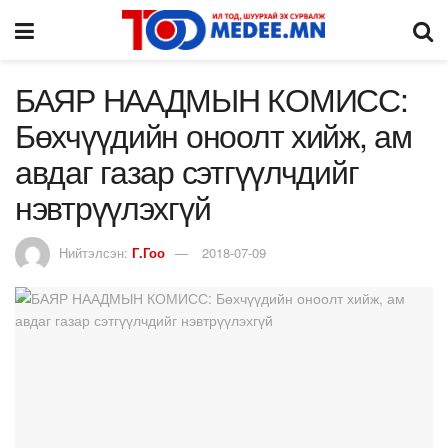
БАЯР НААДМЫН КОМИСС:
Бөхчүүдийн оноолт хийж, ам
авдаг газар сэтгүүлчдийг
нэвтрүүлэхгүй
Нийтэлсэн:
Г.Гоо
2018-07-09