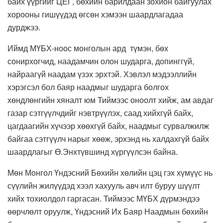
байх үүргийг ЦЕГ, бөхийн барилдаан зохион байгуулах
хорооны гишүүдэд өгсөн хэмээн шаардлагадаа
дурджээ.
Иймд МҮБХ-ноос монголын ард түмэн, бөх
сонирхогчид, наадамчин олон шударга, допинггүй,
найраагүй наадам үзэх эрхтэй. Хэвлэл мэдээллийн
хэрэгсэл бол баяр наадмыг шударга болгох
хөндлөнгийн хяналт юм Тиймээс оноолт хийж, ам авдаг
газар сэтгүүлчдийг нэвтрүүлэх, саад хийхгүй байх,
цагдаагийн хүчээр хөөхгүй байх, наадмыг сурвалжилж
байгаа сэтгүүлч нарыг хөөж, эрхэнд нь халдахгүй байх
шаардлагыг Ө.Энхтүвшинд хүргүүлсэн байна.
Мөн Монгол Үндэсний Бөхийн хөлийн цэц гэх хүмүүс нь
сүүлийн жилүүдэд хээл хахууль авч илт буруу шүүлт
хийх тохиолдол гаргасан. Тиймээс МҮБХ дүрмэндээ
өөрчлөлт оруулж, Үндэсний Их Баяр Наадмын бөхийн