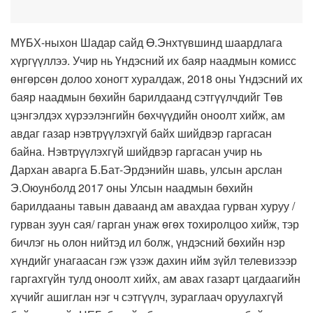
МҮБХ-ныхон Шадар сайд Ө.Энхтүвшинд шаардлага
хүргүүллээ. Учир нь Үндэсний их баяр наадмын комисс
өнгөрсөн долоо хоногт хуралдаж, 2018 оны Үндэсний их
баяр наадмын бөхийн барилдаанд сэтгүүлчдийг Төв
цэнгэлдэх хүрээлэнгийн бөхчүүдийн оноолт хийж, ам
авдаг газар нэвтрүүлэхгүй байх шийдвэр гаргасан
байна. Нэвтрүүлэхгүй шийдвэр гаргасан учир нь
Дархан аварга Б.Бат-Эрдэнийн шавь, улсын арслан
Э.Оюунболд 2017 оны Улсын наадмын бөхийн
барилдааны тавын даваанд ам авахдаа гурван хуруу /
гурван зуун сая/ гарган унаж өгөх тохиролцоо хийж, тэр
бичлэг нь олон нийтэд ил болж, үндэсний бөхийн нэр
хүндийг унагаасан гэж үзэж дахин ийм зүйл телевизээр
гаргахгүйн тулд оноолт хийх, ам авах газарт цагдаагийн
хүчийг ашиглан нэг ч сэтгүүлч, зураглаач оруулахгүй