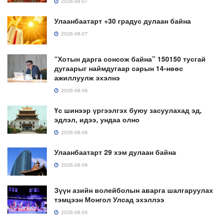
2026-08-07
Улаанбаатарт +30 градус дулаан байна
2026-08-07
“Хотын дарга сонсож байна” 150150 тусгай
дугаарыг наймдугаар сарын 14-нөөс
ажиллуулж эхэлнэ
2026-08-06
Үс шинээр үргээлгэх буюу засуулахад эд,
эдлэл, идээ, ундаа олно
2026-08-06
Улаанбаатарт 29 хэм дулаан байна
2026-08-06
Зүүн азийн волейболын аварга шалгаруулах
тэмцээн Монгол Улсад эхэллээ
2026-08-05