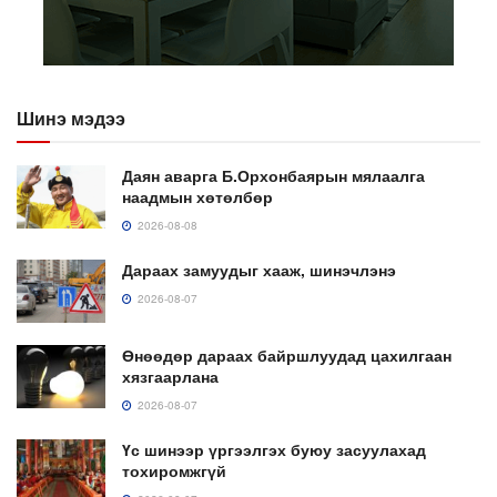
Шинэ мэдээ
Даян аварга Б.Орхонбаярын мялаалга
наадмын хөтөлбөр
2026-08-08
Дараах замуудыг хааж, шинэчлэнэ
2026-08-07
Өнөөдөр дараах байршлуудад цахилгаан
хязгаарлана
2026-08-07
Үс шинээр үргээлгэх буюу засуулахад
тохиромжгүй