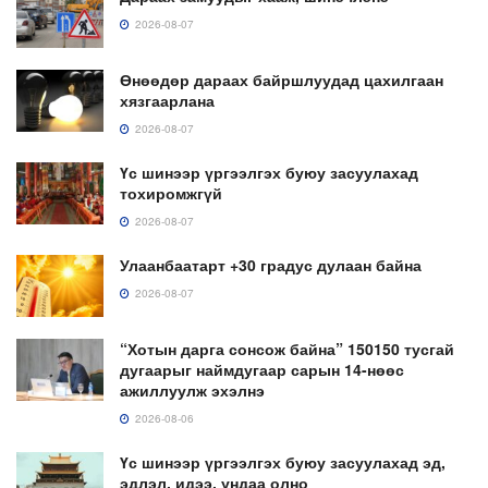
2026-08-07
Өнөөдөр дараах байршлуудад цахилгаан
хязгаарлана
2026-08-07
Үс шинээр үргээлгэх буюу засуулахад
тохиромжгүй
2026-08-07
Улаанбаатарт +30 градус дулаан байна
2026-08-07
“Хотын дарга сонсож байна” 150150 тусгай
дугаарыг наймдугаар сарын 14-нөөс
ажиллуулж эхэлнэ
2026-08-06
Үс шинээр үргээлгэх буюу засуулахад эд,
эдлэл, идээ, ундаа олно