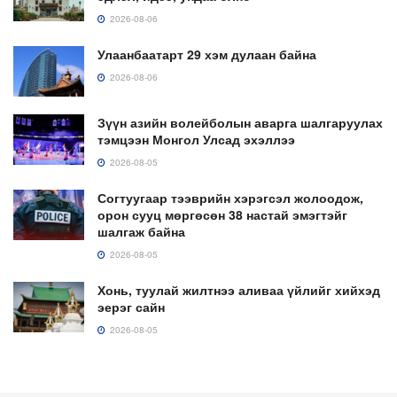
2026-08-06
Улаанбаатарт 29 хэм дулаан байна
2026-08-06
Зүүн азийн волейболын аварга шалгаруулах
тэмцээн Монгол Улсад эхэллээ
2026-08-05
Согтуугаар тээврийн хэрэгсэл жолоодож,
орон сууц мөргөсөн 38 настай эмэгтэйг
шалгаж байна
2026-08-05
Хонь, туулай жилтнээ аливаа үйлийг хийхэд
эерэг сайн
2026-08-05