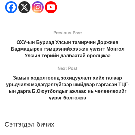
Previous Post
ОХУ-ын Буриад Улсын тамирчин Доржиев
Бадмацырен тэмцээнийхээ жин үзлэгт Монгол
Улсын төрийн далбаатай оролцжээ
Next Post
Замын хөдөлгөөнд зохицуулалт хийх талаар
урьдчилж мэдэгдэлгүйгээр шийдвэр гаргасан ТЦГ-
ын дарга Б.Оюутболдыг ажлаас нь чөлөөлөхийг
үүрэг болгожээ
Сэтгэгдэл бичих