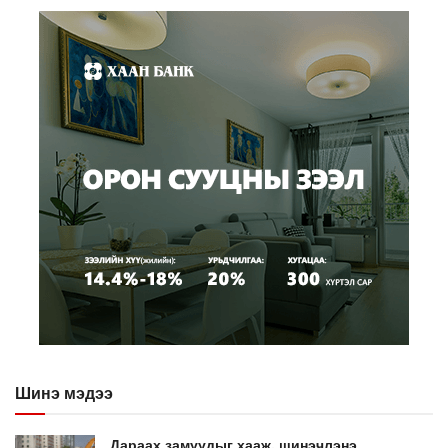
Шинэ мэдээ
Дараах замуудыг хааж, шинэчлэнэ