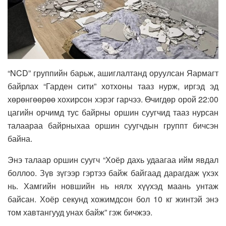
“NCD” группийн барьж, ашиглалтанд оруулсан Яармагт
байрлах “Гарден сити” хотхоны тааз нурж, иргэд эд
хөрөнгөөрөө хохирсон хэрэг гарчээ. Өчигдөр орой 22:00
цагийн орчимд тус байрны оршин суугчид тааз нурсан
талаараа байрныхаа оршин суугчдын группт бичсэн
байна.
Энэ талаар оршин суугч “Хоёр дахь удаагаа ийм явдал
боллоо. Зүв зүгээр гэртээ байж байгаад дарагдаж үхэх
нь. Хамгийн новшийн нь нялх хүүхэд маань унтаж
байсан. Хоёр секунд хожимдсон бол 10 кг жинтэй энэ
том хавтангууд унах байж” гэж бичжээ.