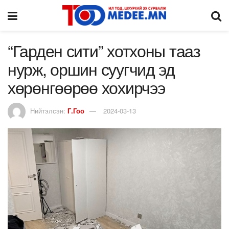
“Гарден сити” хотхоны тааз
нурж, оршин суугчид эд
хөрөнгөөрөө хохирчээ
Нийтэлсэн:
Г.Гоо
2024-03-13