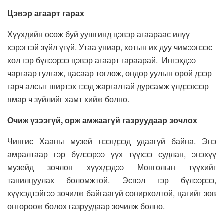
Цэвэр агаарт гарах
Хүүхдийн өсөж буй уушгинд цэвэр агаараас илүү
хэрэгтэй зүйл үгүй. Утаа униар, хотын их дуу чимээнээс
хол гэр бүлээрээ цэвэр агаарт гараарай. Ингэхдээ
чаргаар гулгаж, цасаар тоглож, өндөр уулын орой дээр
гарч алсыг ширтэх гээд жаргалтай дурсамж үлдээхээр
ямар ч зүйлийг хамт хийж болно.
Очиж үзээгүй, орж амжаагүй газруудаар зочлох
Чингис Хааны музей нээгдээд удаагүй байна. Энэ
амралтаар гэр бүлээрээ үүх түүхээ судлан, энэхүү
музейд зочлон хүүхдэдээ Монголын түүхийг
танилцуулах боломжтой. Эсвэл гэр бүлээрээ,
хүүхэдтэйгээ зочилж байгаагүй сонирхолтой, цагийг зөв
өнгөрөөж болох газруудаар зочилж болно.