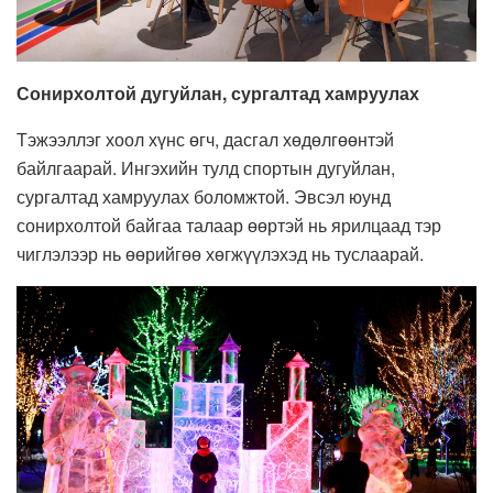
Сонирхолтой дугуйлан, сургалтад хамруулах
Тэжээллэг хоол хүнс өгч, дасгал хөдөлгөөнтэй
байлгаарай. Ингэхийн тулд спортын дугуйлан,
сургалтад хамруулах боломжтой. Эвсэл юунд
сонирхолтой байгаа талаар өөртэй нь ярилцаад тэр
чиглэлээр нь өөрийгөө хөгжүүлэхэд нь туслаарай.