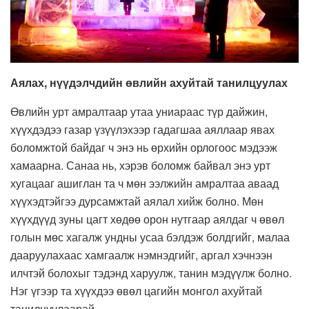
Аялах, нүүдэлчдийн өвлийн ахуйтай танилцуулах
Өвлийн урт амралтаар утаа униараас түр дайжин,
хүүхдэдээ газар үзүүлэхээр гадагшаа аяллаар явах
боломжтой байдаг ч энэ нь өрхийн орлогоос мэдээж
хамаарна. Санаа нь, хэрэв боломж байвал энэ урт
хугацааг ашиглан та ч мөн ээлжийн амралтаа аваад
хүүхэдтэйгээ дурсамжтай аялал хийж болно. Мөн
хүүхдүүд зуны цагт хөдөө орон нутгаар аялдаг ч өвөл
голын мөс хагалж ундны усаа бэлдэж болдгийг, малаа
дааруулахаас хамгаалж нэмнэдгийг, аргал хэчнээн
илчтэй болохыг тэдэнд харуулж, танин мэдүүлж болно.
Нэг үгээр та хүүхдээ өвөл цагийн монгол ахуйтай
танилцуулаарай.