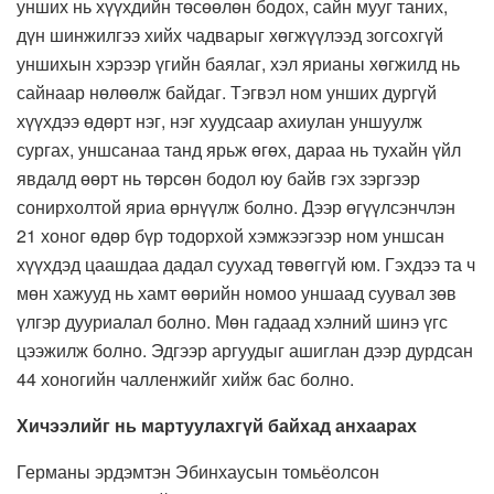
унших нь хүүхдийн төсөөлөн бодох, сайн мууг таних,
дүн шинжилгээ хийх чадварыг хөгжүүлээд зогсохгүй
уншихын хэрээр үгийн баялаг, хэл ярианы хөгжилд нь
сайнаар нөлөөлж байдаг. Тэгвэл ном унших дургүй
хүүхдээ өдөрт нэг, нэг хуудсаар ахиулан уншуулж
сургах, уншсанаа танд ярьж өгөх, дараа нь тухайн үйл
явдалд өөрт нь төрсөн бодол юу байв гэх зэргээр
сонирхолтой яриа өрнүүлж болно. Дээр өгүүлсэнчлэн
21 хоног өдөр бүр тодорхой хэмжээгээр ном уншсан
хүүхдэд цаашдаа дадал суухад төвөггүй юм. Гэхдээ та ч
мөн хажууд нь хамт өөрийн номоо уншаад суувал зөв
үлгэр дууриалал болно. Мөн гадаад хэлний шинэ үгс
цээжилж болно. Эдгээр аргуудыг ашиглан дээр дурдсан
44 хоногийн чалленжийг хийж бас болно.
Хичээлийг нь мартуулахгүй байхад анхаарах
Германы эрдэмтэн Эбинхаусын томьёолсон