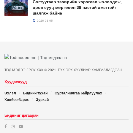
Согтуугаар тээврийн хэрэгсэл жолоодож,
орон сууц мөргөсөн 38 настай эмэгтэйг
шалгаж байна
2026-08-05
ТОД МЭДЭЭ ГРӨҮ ХХК © 2021. БҮХ ЭРХ ХУУЛИАР ХАМГААЛАГДСАН.
Хуудаснууд
Эхлэл
Бидний тухай
Сурталчилгаа байрлуулах
Холбоо барих
Зурхай
Биднийг дагаарай