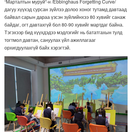
“Марталтын муруй”-н /Ebbinghaus Forgetting Curve/
дагуу хүүхэд сурсан зүйлээ долоо хоног тутамд давтаад
байвал сарын дараа үзсэн зүйлийнхээ 80 хувийг санаж
байдаг, огт давтахгүй бол 80-90 хувийг мартдаг байна.
Тэгэхээр бид хүүхдэдээ мэдлэгийг нь бататгахын тулд
тогтмол давтан, сануулах үйл ажиллагааг
орхигдуулахгүй байх хэрэгтэй.