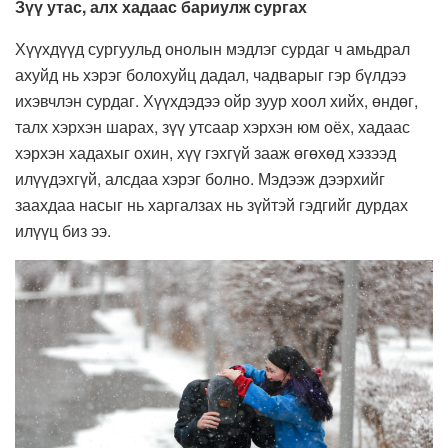
Зүү утас, алх хадаас бариулж сургах
Хүүхдүүд сургуульд онолын мэдлэг сурдаг ч амьдрал
ахуйд нь хэрэг болохуйц дадал, чадварыг гэр бүлдээ
ихэвчлэн сурдаг. Хүүхдэдээ ойр зуур хоол хийх, өндөг,
талх хэрхэн шарах, зүү утсаар хэрхэн юм оёх, хадаас
хэрхэн хадахыг охин, хүү гэхгүй зааж өгөхөд хэзээд
илүүдэхгүй, алсдаа хэрэг болно. Мэдээж дээрхийг
заахдаа насыг нь харгалзах нь зүйтэй гэдгийг дурдах
илүүц биз ээ.