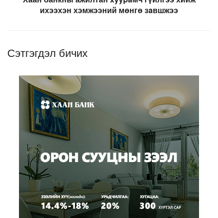
ихээхэн хэмжээний мөнгө зaвшжээ
Сэтгэгдэл бичих