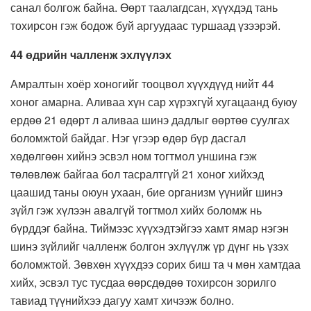
санал болгож байна. Өөрт таалагдсан, хүүхдэд тань
тохирсон гэж бодож буй аргуудаас туршаад үзээрэй.
44 өдрийн чалленж эхлүүлэх
Амралтын хоёр хоногийг тооцвол хүүхдүүд нийт 44
хоног амарна. Аливаа хүн сар хүрэхгүй хугацаанд буюу
ердөө 21 өдөрт л аливаа шинэ дадлыг өөртөө суулгах
боломжтой байдаг. Нэг үгээр өдөр бүр дасгал
хөдөлгөөн хийнэ эсвэл ном тогтмол уншина гэж
төлөвлөж байгаа бол тасралтгүй 21 хоног хийхэд
цаашид таны оюун ухаан, бие организм үүнийг шинэ
зүйл гэж хүлээн авалгүй тогтмол хийх боломж нь
бүрддэг байна. Тиймээс хүүхэдтэйгээ хамт ямар нэгэн
шинэ зүйлийг чалленж болгон эхлүүлж үр дүнг нь үзэх
боломжтой. Зөвхөн хүүхдээ сорих биш та ч мөн хамтдаа
хийх, эсвэл тус тусдаа өөрсдөдөө тохирсон зорилго
тавиад түүнийхээ дагуу хамт хичээж болно.