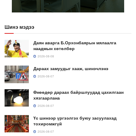
Шинэ мэдээ
Даян аварга Б.Орхонбаярын мялаалга
наадмын хөтөлбөр
2026-08-08
Дараах замуудыг хааж, шинэчлэнэ
2026-08-07
Өнөөдөр дараах байршлуудад цахилгаан
хязгаарлана
2026-08-07
Үс шинээр үргээлгэх буюу засуулахад
тохиромжгүй
2026-08-07