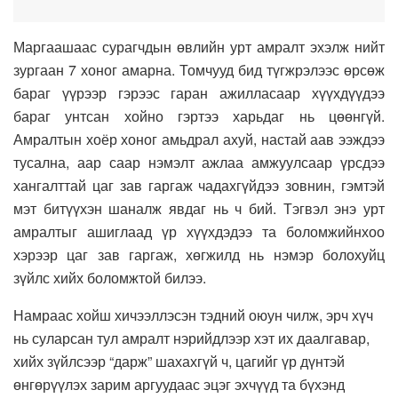
Маргаашаас сурагчдын өвлийн урт амралт эхэлж нийт
зургаан 7 хоног амарна. Томчууд бид түгжрэлээс өрсөж
бараг үүрээр гэрээс гаран ажилласаар хүүхдүүдээ
бараг унтсан хойно гэртээ харьдаг нь цөөнгүй.
Амралтын хоёр хоног амьдрал ахуй, настай аав ээждээ
тусална, аар саар нэмэлт ажлаа амжуулсаар үрсдээ
хангалттай цаг зав гаргаж чадахгүйдээ зовнин, гэмтэй
мэт битүүхэн шаналж явдаг нь ч бий. Тэгвэл энэ урт
амралтыг ашиглаад үр хүүхдэдээ та боломжийнхоо
хэрээр цаг зав гаргаж, хөгжилд нь нэмэр болохуйц
зүйлс хийх боломжтой билээ.
Намраас хойш хичээллэсэн тэдний оюун чилж, эрч хүч
нь суларсан тул амралт нэрийдлээр хэт их даалгавар,
хийх зүйлсээр “дарж” шахахгүй ч, цагийг үр дүнтэй
өнгөрүүлэх зарим аргуудаас эцэг эхчүүд та бүхэнд