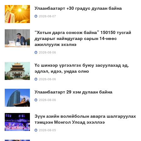
Улаанбаатарт +30 градус дулаан байна
2026-08-07
“Хотын дарга сонсож байна” 150150 тусгай
дугаарыг наймдугаар сарын 14-нөөс
ажиллуулж эхэлнэ
2026-08-06
Үс шинээр үргээлгэх буюу засуулахад эд,
эдлэл, идээ, ундаа олно
2026-08-06
Улаанбаатарт 29 хэм дулаан байна
2026-08-06
Зүүн азийн волейболын аварга шалгаруулах
тэмцээн Монгол Улсад эхэллээ
2026-08-05