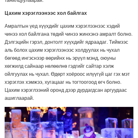
Цахим хэрэглээнээс хол байлгах
Амралтын үед хүүхдийг цахим хэрэглээнээс хэдий
чинээ хол байлгана төдий чинээ жинхэнэ амралт болно.
Дэлгэцийн гэрэл, донтолт хүүхдийг ядраадаг. Тиймээс
аль болох цахим хэрэглээнээс холдуулах нь чухал
бөгөөд ингэснээр өөрийнх нь эрүүл мэнд, оюуны
хөгжилд сайнаар нөлөөлнө гэдгийг сайтар хэлж
ойлгуулах нь чухал. Өдөрт хоёроос илүүгүй цаг гэх мэт
хэрэглэх хэмжээ, хугацааг нь тогтоогоод өгч болно.
Цахим хэрэглээний оронд дээр дурдагдсан аргуудаас
ашиглаарай.