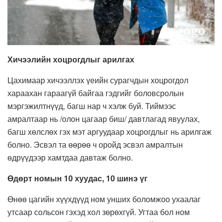
Хичээлийн хоцрогдлыг арилгах
Цахимаар хичээллэх үеийн сурагчдын хоцрогдол
хараахан гараагүй байгаа гэдгийг боловсролын
мэргэжилтнүүд, багш нар ч хэлж буй. Тиймээс
амралтаар нь /олон цагаар биш/ давтлагад явуулах,
багш хөлслөх гэх мэт аргуудаар хоцрогдлыг нь арилгаж
болно. Эсвэл та өөрөө ч оройд эсвэл амралтын
өдрүүдээр хамтдаа давтаж болно.
Өдөрт номын 10 хуудас, 10 шинэ үг
Өнөө цагийн хүүхдүүд ном унших боломжоо ухаалаг
утсаар сольсон гэхэд хол зөрөхгүй. Угтаа бол ном