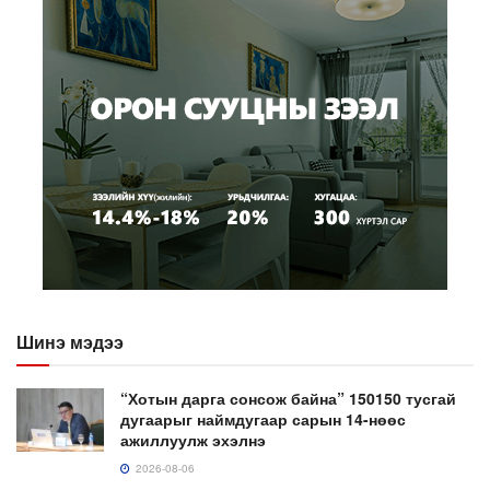
Шинэ мэдээ
“Хотын дарга сонсож байна” 150150 тусгай
дугаарыг наймдугаар сарын 14-нөөс
ажиллуулж эхэлнэ
2026-08-06