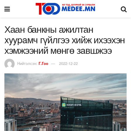
Хаан банкны ажилтан
xyypaмч гүйлгээ хийж ихээхэн
хэмжээний мөнгө зaвшжээ
Нийтэлсэн:
Г.Гоо
2022-12-22