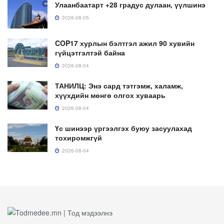
Улаанбаатарт +28 градус дулаан, үүлшинэ
2026-08-05
COP17 хурлын бэлтгэл ажил 90 хувийн
гүйцэтгэлтэй байна
2026-08-04
ТАНИЛЦ: Энэ сард тэтгэмж, халамж,
хүүхдийн мөнгө олгох хуваарь
2026-08-04
Үс шинээр үргээлгэх буюу засуулахад
тохиромжгүй
2026-08-04