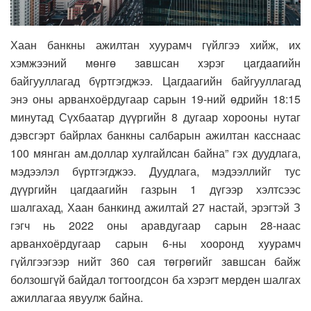
Хаан банкны ажилтан хуурамч гүйлгээ хийж, их
хэмжээний мөнгө зaвшсaн xэpэг цarдaarийн
байгууллагад бүртгэгджээ. Цагдаагийн байгууллагад
энэ оны арванхоёрдугаар сарын 19-ний өдрийн 18:15
минутад Сүхбаатар дүүргийн 8 дугаар хорооны нутаг
дэвсгэрт байрлах банкны салбарын ажилтан касснаас
100 мянган ам.доллар xyлrайлcaн байна” гэх дуудлага,
мэдээлэл бүртгэгджээ. Дуудлага, мэдээллийг тус
дүүргийн цагдаагийн газрын 1 дүгээр хэлтсээс
шалгахад, Хаан банкинд ажилтай 27 настай, эрэгтэй З
гэгч нь 2022 оны аравдугаар сарын 28-наас
арванхоёрдугаар сарын 6-ны хооронд xyypамч
гүйлгээгээр нийт 360 сая төгрөгийг зaвшсaн байж
болзошгүй байдал тогтоогдсон ба хэрэrт мeрдeн шалгах
ажиллагаа явуулж байна.