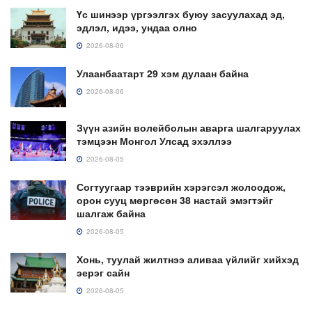
Үс шинээр үргээлгэх буюу засуулахад эд,
эдлэл, идээ, ундаа олно
2026-08-06
Улаанбаатарт 29 хэм дулаан байна
2026-08-06
Зүүн азийн волейболын аварга шалгаруулах
тэмцээн Монгол Улсад эхэллээ
2026-08-05
Согтуугаар тээврийн хэрэгсэл жолоодож,
орон сууц мөргөсөн 38 настай эмэгтэйг
шалгаж байна
2026-08-05
Хонь, туулай жилтнээ аливаа үйлийг хийхэд
эерэг сайн
2026-08-05