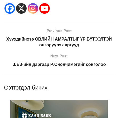
Previous Post
Хүүхдийнхээ ӨВЛИЙН АМРАЛТЫГ ҮР БҮТЭЭЛТЭЙ
өнгөрүүлэх аргууд
Next Post
ШЕЗ-ийн даргаар Р.Онончимэгийг сонголоо
Сэтгэгдэл бичих