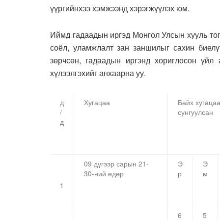
үүргийнхээ хэмжээнд хэрэгжүүлэх юм.
Иймд гадаадын иргэд Монгол Улсын хууль то
соёл, уламжлалт зан заншилыг сахин биелү
зөрчсөн, гадаадын иргэнд хориглосон үйл 
хүлээлгэхийг анхаарна уу.
д
Хугацаа
Байх хугаца
/
сунгуулсан
д
09 дүгээр сарын 21-
Э
Э
30
-ний өдөр
р
м
1
6
5