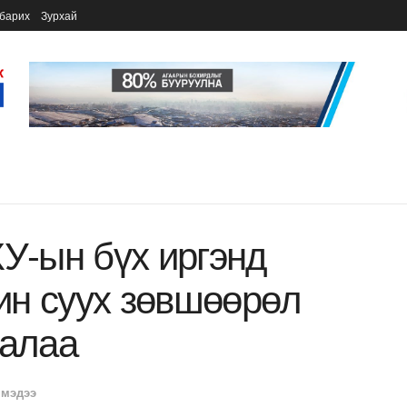
барих
Зурхай
ХУ-ын бүх иргэнд
ин суух зөвшөөрөл
галаа
 мэдээ