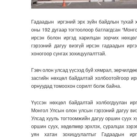
Гадаадын иргэний эрх зүйн байдлын тухай х
оны 192 дугаар тогтоолоор батлагдсан “Монг
ирсэн болон иргэд харилцан зорчих нөхцө
гэрээний дагуу визгүй ирсэн гадаадын ирг
хоногоор сунгах зохицуулалттай.
Гэвч олон улсад үүсээд буй хямрал, зөрчилдөө
засгийн нөхцөл байдалтай холбоотойгоор ир
орнуудад томоохон сорилт болж байна.
Үүссэн нөхцөл байдалтай холбогдуулан ир
Монгол Улсын олон улсын гэрээний дагуу ви
Улсад хууль тогтоомжийн дагуу оршин суух х
оршин суух, хөдөлмөр эрхлэх, суралцах зэр
уян хатан зохицуулалтыг Гадаадын ирг