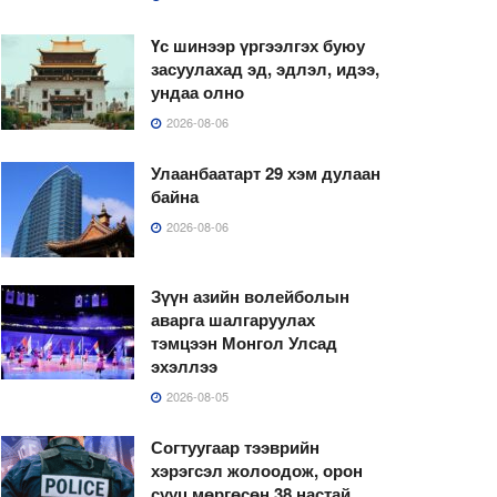
Үс шинээр үргээлгэх буюу
засуулахад эд, эдлэл, идээ,
ундаа олно
2026-08-06
Улаанбаатарт 29 хэм дулаан
байна
2026-08-06
Зүүн азийн волейболын
аварга шалгаруулах
тэмцээн Монгол Улсад
эхэллээ
2026-08-05
Согтуугаар тээврийн
хэрэгсэл жолоодож, орон
сууц мөргөсөн 38 настай