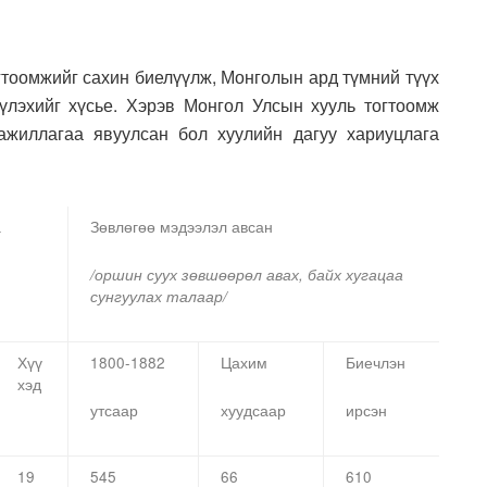
гтоомжийг сахин биелүүлж, Монголын ард түмний түүх
үлэхийг хүсье. Хэрэв Монгол Улсын хууль тогтоомж
ажиллагаа явуулсан бол хуулийн дагуу хариуцлага
а
Зөвлөгөө мэдээлэл авсан
/оршин суух зөвшөөрөл авах, байх хугацаа
сунгуулах талаар/
Хүү
1800-1882
Цахим
Биечлэн
хэд
утсаар
хуудсаар
ирсэн
19
545
66
610