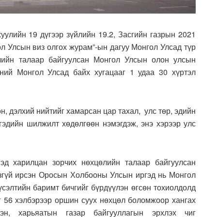
уулийн 19 дүгээр зүйлийн 19.2, Засгийн газрын 2021
ол Улсын виз олгох журам”-ын дагуу Монгол Улсад түр
лийн талаар байгуулсан Монгол Улсын олон улсын
эний Монгол Улсад байх хугацааг 1 удаа 30 хүртэл
н, дэлхий нийтийг хамарсан цар тахал, улс төр, эдийн
гэдийн шилжилт хөдөлгөөн нэмэгдэж, энэ хэрээр улс
гэд харилцан зорчих нөхцөлийн талаар байгуулсан
згүй ирсэн Оросын Холбооны Улсын иргэд нь Монгол
үсэлтийн баримт бичгийг бүрдүүлэн өгсөн тохиолдолд
эг 56 хэлбэрээр оршин суух нөхцөл боломжоор хангах
эн, харьяатын газар байгууллагын эрхлэх чиг