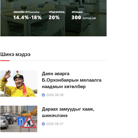
Шинэ мэдээ
Даян аварга
Б.Орхонбаярын мялаалга
наадмын хөтөлбөр
2026-08-08
Дараах замуудыг хааж,
шинэчлэнэ
2026-08-07