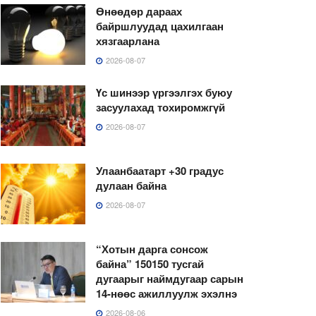
Өнөөдөр дараах
байршлуудад цахилгаан
хязгаарлана
2026-08-07
Үс шинээр үргээлгэх буюу
засуулахад тохиромжгүй
2026-08-07
Улаанбаатарт +30 градус
дулаан байна
2026-08-07
“Хотын дарга сонсож
байна” 150150 тусгай
дугаарыг наймдугаар сарын
14-нөөс ажиллуулж эхэлнэ
2026-08-06