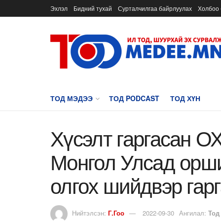
Эхлэл
Бидний тухай
Сурталчилгаа байрлуулах
Холбоо 
ТОД МЭДЭЭ
ТОД PODCAST
ТОД ХҮН
Хүсэлт гаргасан О
Монгол Улсад орш
олгох шийдвэр гар
Нийтэлсэн:
Г.Гоо
2022-09-30
Ангилал:
Тод