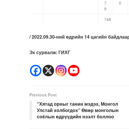
7
0
9
748
/ 2022.09.30
-ний өдрийн
14
цагийн
байдлаар
Эх сурвалж: ГИХГ
Previous Post
“Хятад орныг танин мэдэх, Монгол
Улстай холбогдох” Өвөр монголын
соёлын өдрүүдийн нээлт боллоо