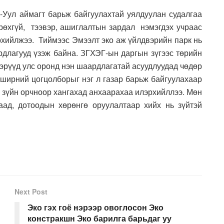
Уул аймагт барьж байгуулахтай уялдуулан судалгаа
рөхгүй, тээвэр, ашиглалтын зардал нэмэгдэх учраас
эрхийлжээ. Тиймээс Эмээлт эко аж үйлдвэрийн парк нь
рдлагууд үзэж байна. ЗГХЭГ-ын даргын зүгээс төрийн
эрүүд улс оронд нэн шаардлагатай асуудлуудад чөдөр
 ширний цогцолборыг нэг л газар барьж байгуулахаар
х зүйн орчноор хангахад анхаарахаа илэрхийллээ. Мөн
аад, дотоодын хөрөнгө оруулалтаар хийх нь зүйтэй
Next Post
Эко гэх гоё нэрээр овоглосон Эко
констракшн Эко барилга барьдаг уу