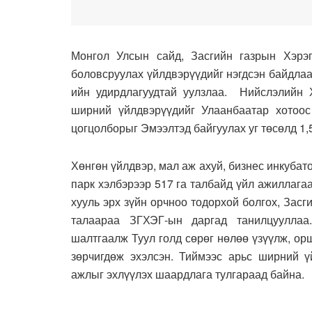
Монгол Улсын сайд, Засгийн газрын Хэрэ
боловсруулах үйлдвэрүүдийг нэгдсэн байдлаа
ийн удирдлагуудтай уулзлаа. Нийслэлийн 
ширний үйлдвэрүүдийг Улаанбаатар хотоос
цогцолборыг Эмээлтэд байгуулах уг төсөлд 1,
Хөнгөн үйлдвэр, мал аж ахуй, бизнес инкубат
парк хэлбэрээр 517 га талбайд үйл ажиллага
хууль эрх зүйн орчноо тодорхой болгох, Засг
талаараа ЗГХЭГ-ын даргад танилцууллаа
шалтгаалж Туул голд сөрөг нөлөө үзүүлж, ор
зөрчигдөж эхэлсэн. Тиймээс арьс ширний ү
ажлыг эхлүүлэх шаардлага тулгараад байна.