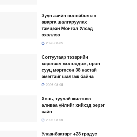
Зүүн азийн волейболын
аварга шалгаруулах
тэмцээн Монгол Улсад
эхэллээ
2026-08-05
Согтуугаар тээврийн
хэрэгсэл жолоодож, орон
сууц мөргөсөн 38 настай
эмэгтэйг шалгаж байна
2026-08-05
Хонь, туулай жилтнээ
аливаа үйлийг хийхэд эерэг
сайн
2026-08-05
Улаанбаатарт +28 градус