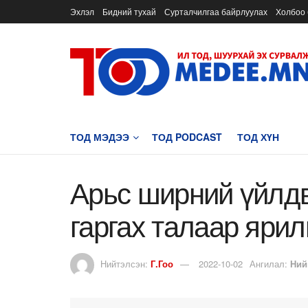
Эхлэл
Бидний тухай
Сурталчилгаа байрлуулах
Холбоо 
ТОД МЭДЭЭ
ТОД PODCAST
ТОД ХҮН
Арьс ширний үйлдв
гаргах талаар яри
Нийтэлсэн:
Г.Гоо
2022-10-02
Ангилал:
Ний