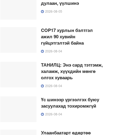
дулаан, үүлшинэ
2026-08-05
COP17 хурлын бэлтгэл
ажил 90 хувийн
гүйцэтгэлтэй байна
2026-08-04
ТАНИЛЦ: Энэ сард тэтгэмж,
халамж, хүүхдийн мөнгө
олгох хуваарь
2026-08-04
Үс шинээр үргээлгэх буюу
засуулахад тохиромжгүй
2026-08-04
Улаанбаатарт өдөртөө