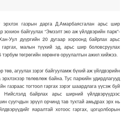
г эрхлэх газрын дарга Д.Амарбаясгалан арьс шир
р зохион байгуулах “Эмээлт эко аж үйлдвэрийн парк”-
Хан-Уул дүүргийн 20 дугаар хороонд байрлах арьс
 гаргах, малын түүхий эд, арьс шир боловсруулах
5 тэрбум төгрөгийн хөрөнгө оруулалтын ажил хийжээ.
ор төв, агуулах зэрэг байгууламж бүхий аж үйлдвэрийн
а эрхлэхээр төлөвлөж байна. Тус паркийн удирдлагууд
ийн газраас тогтоол гаргах зэрэг шаардлага үүсэж буй
. Нийслэлд байрлах арьс ширний үйлдвэрүүдээс
шин суугчдын эрүүл орчинд тав тухтай амьдрах эрх нь
йлдвэрүүдийг яаралтай хотоос гаргах, цогцолборын