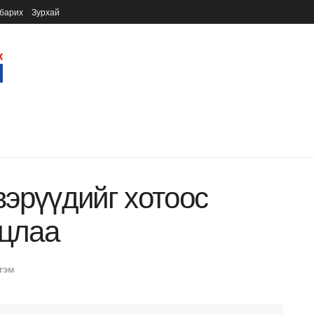
барих
Зурхай
эрүүдийг хотоос
лцлаа
гэм