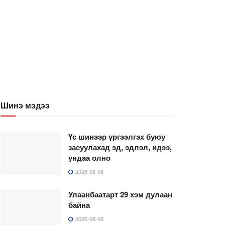
Шинэ мэдээ
Үс шинээр үргээлгэх буюу
засуулахад эд, эдлэл, идээ,
ундаа олно
2026-08-06
Улаанбаатарт 29 хэм дулаан
байна
2026-08-06