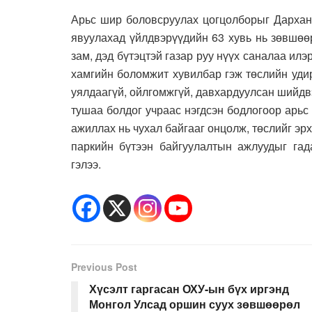
Арьс шир боловсруулах цогцолборыг Дархан-
явуулахад үйлдвэрүүдийн 63 хувь нь зөвшөө
зам, дэд бүтэцтэй газар руу нүүх саналаа ил
хамгийн боломжит хувилбар гэж төслийн уди
уялдаагүй, ойлгомжгүй, давхардуулсан шийдв
тушаа болдог учраас нэгдсэн бодлогоор арьс
ажиллах нь чухал байгааг онцолж, төслийг эр
паркийн бүтээн байгуулалтын ажлуудыг гад
гэлээ.
Previous Post
Хүсэлт гаргасан ОХУ-ын бүх иргэнд
Монгол Улсад оршин суух зөвшөөрөл