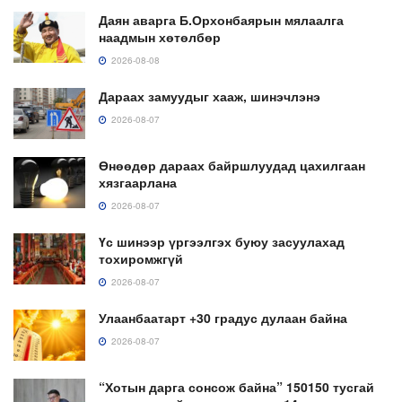
Даян аварга Б.Орхонбаярын мялаалга
наадмын хөтөлбөр
2026-08-08
Дараах замуудыг хааж, шинэчлэнэ
2026-08-07
Өнөөдөр дараах байршлуудад цахилгаан
хязгаарлана
2026-08-07
Үс шинээр үргээлгэх буюу засуулахад
тохиромжгүй
2026-08-07
Улаанбаатарт +30 градус дулаан байна
2026-08-07
“Хотын дарга сонсож байна” 150150 тусгай