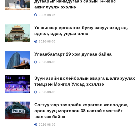
дугаарыг наймдугаар сарын 14-нөөс
ажиллуулж эхэлнэ
2026-08-06
Үс шинээр үргээлгэх буюу засуулахад эд,
эдлэл, идээ, ундаа олно
2026-08-06
Улаанбаатарт 29 хэм дулаан байна
2026-08-06
Зүүн азийн волейболын аварга шалгаруулах
тэмцээн Монгол Улсад эхэллээ
2026-08-05
Согтуугаар тээврийн хэрэгсэл жолоодож,
орон сууц мөргөсөн 38 настай эмэгтэйг
шалгаж байна
2026-08-05