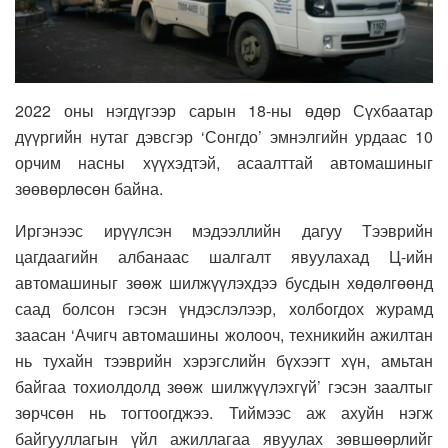
2022 оны нэгдүгээр сарын 18-ны өдөр Сүхбаатар
дүүргийн нутаг дэвсгэр ‘Сонгдо’ эмнэлгийн урдаас 10
орчим насны хүүхэдтэй, асаалттай автомашиныг
зөөвөрлөсөн байна.
Иргэнээс ирүүлсэн мэдээллийн дагуу Тээврийн
цагдаагийн албанаас шалгалт явуулахад Ц-ийн
автомашиныг зөөж шилжүүлэхдээ бусдын хөдөлгөөнд
саад болсон гэсэн үндэслэлээр, холбогдох журамд
заасан ‘Ачигч автомашины жолооч, техникийн ажилтан
нь тухайн тээврийн хэрэгслийн бүхээгт хүн, амьтан
байгаа тохиолдолд зөөж шилжүүлэхгүй’ гэсэн заалтыг
зөрчсөн нь тогтоогджээ. Тиймээс аж ахуйн нэгж
байгууллагын үйл ажиллагаа явуулах зөвшөөрлийг