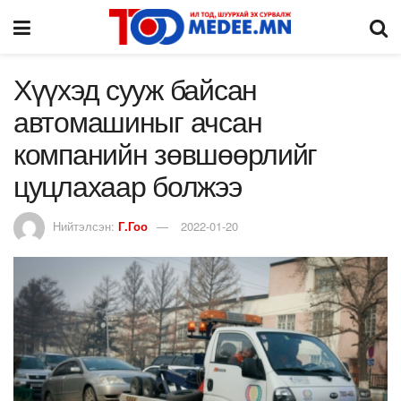
Хүүхэд сууж байсан
автомашиныг ачсан
компанийн зөвшөөрлийг
цуцлахаар болжээ
Нийтэлсэн:
Г.Гоо
2022-01-20