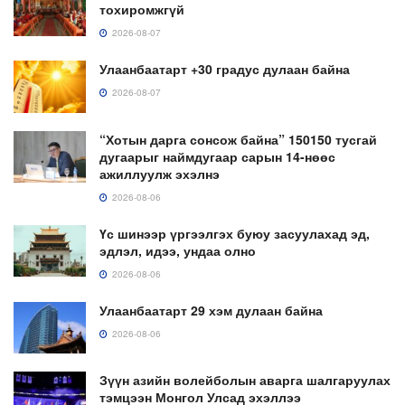
тохиромжгүй
2026-08-07
Улаанбаатарт +30 градус дулаан байна
2026-08-07
“Хотын дарга сонсож байна” 150150 тусгай
дугаарыг наймдугаар сарын 14-нөөс
ажиллуулж эхэлнэ
2026-08-06
Үс шинээр үргээлгэх буюу засуулахад эд,
эдлэл, идээ, ундаа олно
2026-08-06
Улаанбаатарт 29 хэм дулаан байна
2026-08-06
Зүүн азийн волейболын аварга шалгаруулах
тэмцээн Монгол Улсад эхэллээ