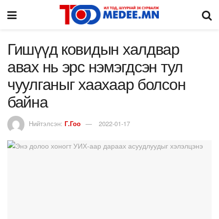
Гишүүд ковидын халдвар
авах нь эрс нэмэгдсэн тул
чуулганыг хаахаар болсон
байна
Нийтэлсэн:
Г.Гоо
2022-01-17