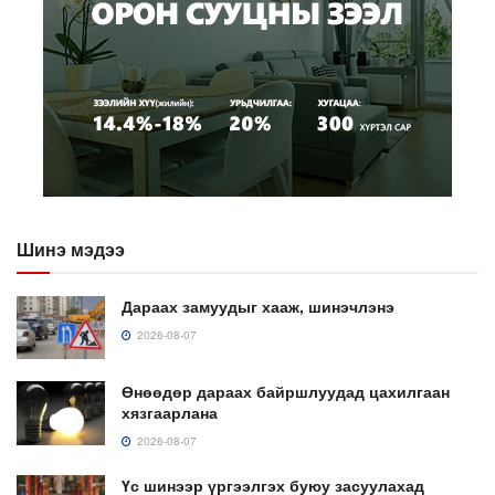
Шинэ мэдээ
Дараах замуудыг хааж, шинэчлэнэ
2026-08-07
Өнөөдөр дараах байршлуудад цахилгаан
хязгаарлана
2026-08-07
Үс шинээр үргээлгэх буюу засуулахад