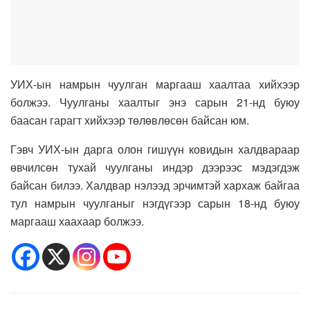
УИХ-ын намрын чуулган маргааш хаалтаа хийхээр
болжээ. Чуулганы хаалтыг энэ сарын 21-нд буюу
баасан гарагт хийхээр төлөвлөсөн байсан юм.
Гэвч УИХ-ын дарга олон гишүүн ковидын халдвараар
өвчилсөн тухай чуулганы индэр дээрээс мэдэгдэж
байсан билээ. Халдвар нэлээд эрчимтэй хархаж байгаа
тул намрын чуулганыг нэгдүгээр сарын 18-нд буюу
маргааш хаахаар болжээ.