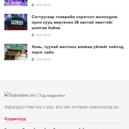
2026-08-05
Согтуугаар тээврийн хэрэгсэл жолоодож,
орон сууц мөргөсөн 38 настай эмэгтэйг
шалгаж байна
2026-08-05
Хонь, туулай жилтнээ аливаа үйлийг хийхэд
эерэг сайн
2026-08-05
ТОД МЭДЭЭ ГРӨҮ ХХК © 2021. БҮХ ЭРХ ХУУЛИАР ХАМГААЛАГДСАН.
Хуудаснууд