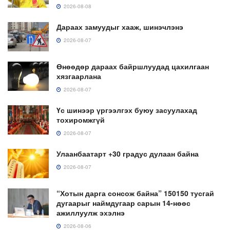
2026-08-08
Дараах замуудыг хааж, шинэчлэнэ
2026-08-07
Өнөөдөр дараах байршлуудад цахилгаан
хязгаарлана
2026-08-07
Үс шинээр үргээлгэх буюу засуулахад
тохиромжгүй
2026-08-07
Улаанбаатарт +30 градус дулаан байна
2026-08-07
“Хотын дарга сонсож байна” 150150 тусгай
дугаарыг наймдугаар сарын 14-нөөс
ажиллуулж эхэлнэ
2026-08-06