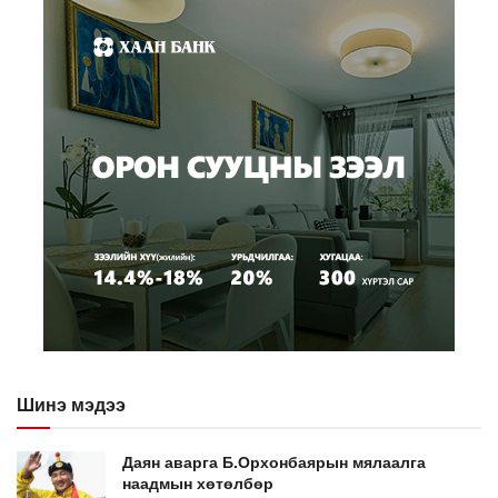
Шинэ мэдээ
Даян аварга Б.Орхонбаярын мялаалга
наадмын хөтөлбөр