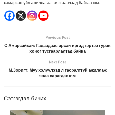
хамарсан үйл ажиллагааг хязгаарлаад байгаа юм.
Previous Post
С.Амарсайхан: Гадаадаас ирсэн иргэд гэртээ гурав
хоног тусгаарлалтад байна
Next Post
М.Зоригт: Mуу хэлүүлээд л тасралтгүй ажиллаж
яваа харагдах юм
Сэтгэгдэл бичих