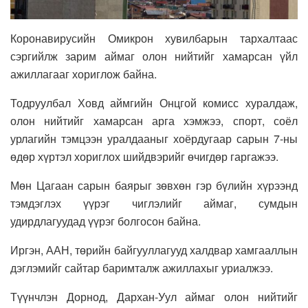
Коронавирусийн Омикрон хувилбарын тархалтаас
сэргийлж зарим аймаг олон нийтийг хамарсан үйл
ажиллагааг хориглож байна.
Тодруулбал Ховд аймгийн Онцгой комисс хуралдаж,
олон нийтийг хамарсан арга хэмжээ, спорт, соёл
урлагийн тэмцээн уралдааныг хоёрдугаар сарын 7-ны
өдөр хүртэл хориглох шийдвэрийг өчигдөр гаргажээ.
Мөн Цагаан сарын баярыг зөвхөн гэр бүлийн хүрээнд
тэмдэглэх үүрэг чиглэлийг аймаг, сумдын
удирдлагуудад үүрэг болгосон байна.
Иргэн, ААН, төрийн байгууллагууд халдвар хамгааллын
дэглэмийг сайтар баримталж ажиллахыг уриалжээ.
Түүнчлэн Дорнод, Дархан-Уул аймаг олон нийтийг