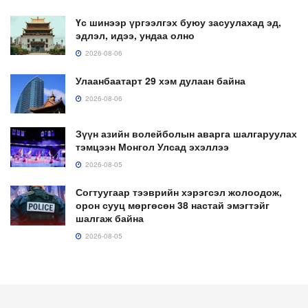
Үс шинээр үргээлгэх буюу засуулахад эд,
эдлэл, идээ, ундаа олно
2026-08-06
Улаанбаатарт 29 хэм дулаан байна
2026-08-06
Зүүн азийн волейболын аварга шалгаруулах
тэмцээн Монгол Улсад эхэллээ
2026-08-05
Согтуугаар тээврийн хэрэгсэл жолоодож,
орон сууц мөргөсөн 38 настай эмэгтэйг
шалгаж байна
2026-08-05