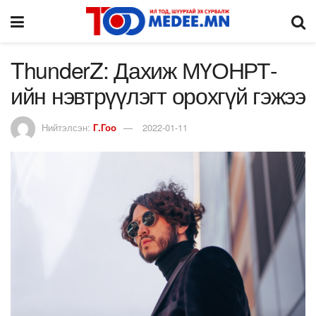
ThunderZ: Дахиж МҮОНРТ-
ийн нэвтрүүлэгт орохгүй гэжээ
Нийтэлсэн:
Г.Гоо
2022-01-11