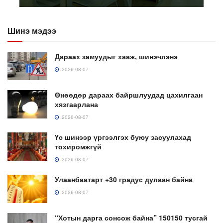
Шинэ мэдээ
Дараах замуудыг хааж, шинэчлэнэ
2026-08-07
Өнөөдөр дараах байршлуудад цахилгаан
хязгаарлана
2026-08-07
Үс шинээр үргээлгэх буюу засуулахад
тохиромжгүй
2026-08-07
Улаанбаатарт +30 градус дулаан байна
2026-08-07
“Хотын дарга сонсож байна” 150150 тусгай