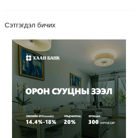
Сэтгэгдэл бичих