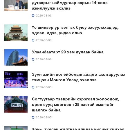
дугаарыг наймдугаар сарын 14-нөөс
ажиллуулж эхэлнэ
2026-08-06
Үс шинээр үргээлгэх буюу засуулахад эд,
эдлэл, идээ, ундаа олно
2026-08-06
Улаанбаатарт 29 хэм дулаан байна
2026-08-06
Зүүн азийн волейболын аварга шалгаруулах
тэмцээн Монгол Улсад эхэллээ
2026-08-05
Согтуугаар тээврийн хэрэгсэл жолоодож,
орон сууц мөргөсөн 38 настай эмэгтэйг
шалгаж байна
2026-08-05
Хонь, туулай жилтнээ аливаа үйлийг хийхэд