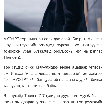
МҮОНРТ-ээр шинэ он солигдох орой ‘Баярын мишээл’
шоу нэвтрүүлгийг үзэгчдэд хүрсэн. Тус нэвтрүүлэгт
томоохон уран бүтээлчид оролцсоны нэг нь рэппэр
ThunderZ.
Тэр студид очиж бичүүлэхдээ өөрөө амьдаар үглэсэн
аж. Ингээд ‘Яг энэ чигээр нь л гаргаарай’ гэж хэлжээ.
Гэвч МҮОНРТ-ийн баг дүрсний нь наана студийн бичлэг
тааруулж, монтажилсан байна.
Энэ тухайд ThunderZ ‘Студи дэх дуугаралт муу байсан ч
гэсэн амьдаараа үглэж, энэ чигээр нь нэвтрүүлэхийг