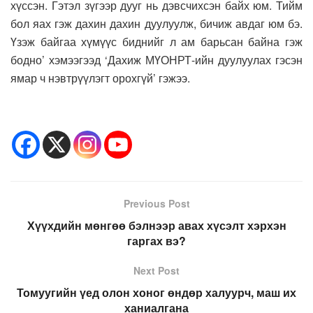
хүссэн. Гэтэл зүгээр дууг нь дэвсчихсэн байх юм. Тийм
бол яах гэж дахин дахин дуулуулж, бичиж авдаг юм бэ.
Үзэж байгаа хүмүүс биднийг л ам барьсан байна гэж
бодно’ хэмээгээд ‘Дахиж МҮОНРТ-ийн дуулуулах гэсэн
ямар ч нэвтрүүлэгт орохгүй’ гэжээ.
Previous Post
Хүүхдийн мөнгөө бэлнээр авах хүсэлт хэрхэн
гаргах вэ?
Next Post
Томуугийн үед олон хоног өндөр халуурч, маш их
ханиалгана