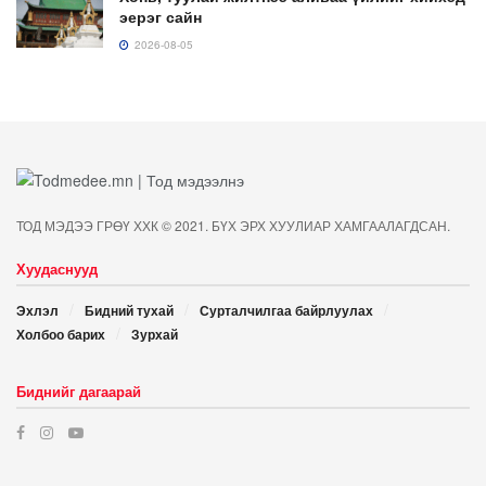
эерэг сайн
2026-08-05
ТОД МЭДЭЭ ГРӨҮ ХХК © 2021. БҮХ ЭРХ ХУУЛИАР ХАМГААЛАГДСАН.
Хуудаснууд
Эхлэл
Бидний тухай
Сурталчилгаа байрлуулах
Холбоо барих
Зурхай
Биднийг дагаарай