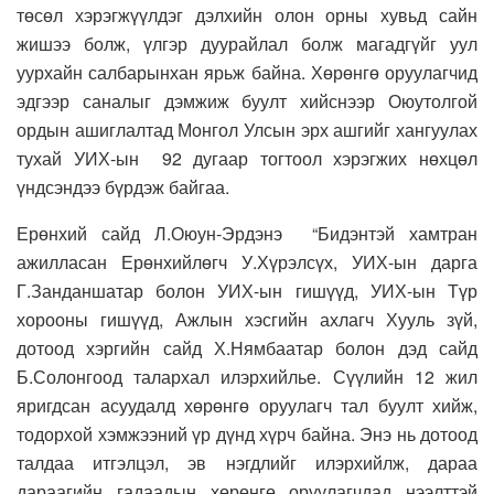
төсөл хэрэгжүүлдэг дэлхийн олон орны хувьд сайн
жишээ болж, үлгэр дуурайлал болж магадгүйг уул
уурхайн салбарынхан ярьж байна. Хөрөнгө оруулагчид
эдгээр саналыг дэмжиж буулт хийснээр Оюутолгой
ордын ашиглалтад Монгол Улсын эрх ашгийг хангуулах
тухай УИХ-ын 92 дугаар тогтоол хэрэгжих нөхцөл
үндсэндээ бүрдэж байгаа.
Ерөнхий сайд Л.Оюун-Эрдэнэ “Бидэнтэй хамтран
ажилласан Ерөнхийлөгч У.Хүрэлсүх, УИХ-ын дарга
Г.Занданшатар болон УИХ-ын гишүүд, УИХ-ын Түр
хорооны гишүүд, Ажлын хэсгийн ахлагч Хууль зүй,
дотоод хэргийн сайд Х.Нямбаатар болон дэд сайд
Б.Солонгоод талархал илэрхийлье. Сүүлийн 12 жил
яригдсан асуудалд хөрөнгө оруулагч тал буулт хийж,
тодорхой хэмжээний үр дүнд хүрч байна. Энэ нь дотоод
талдаа итгэлцэл, эв нэгдлийг илэрхийлж, дараа
дараагийн гадаадын хөрөнгө оруулагчдад нээлттэй