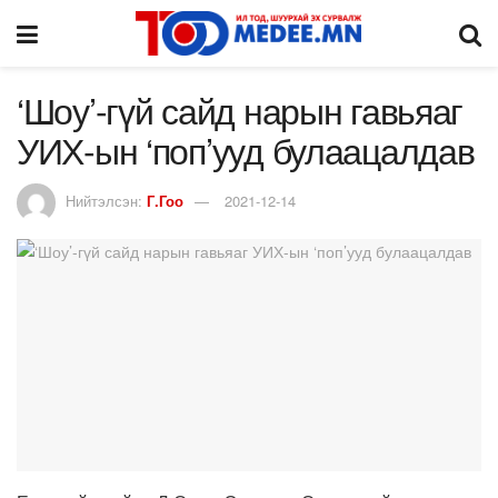
‘Шоу’-гүй сайд нарын гавьяаг
УИХ-ын ‘поп’ууд булаацалдав
Нийтэлсэн:
Г.Гоо
2021-12-14