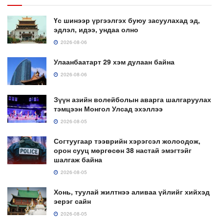
Үс шинээр үргээлгэх буюу засуулахад эд,
эдлэл, идээ, ундаа олно
2026-08-06
Улаанбаатарт 29 хэм дулаан байна
2026-08-06
Зүүн азийн волейболын аварга шалгаруулах
тэмцээн Монгол Улсад эхэллээ
2026-08-05
Согтуугаар тээврийн хэрэгсэл жолоодож,
орон сууц мөргөсөн 38 настай эмэгтэйг
шалгаж байна
2026-08-05
Хонь, туулай жилтнээ аливаа үйлийг хийхэд
эерэг сайн
2026-08-05