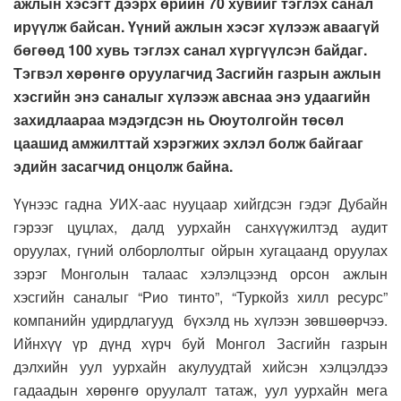
ажлын хэсэгт дээрх өрийн 70 хувийг тэглэх санал
ирүүлж байсан. Үүний ажлын хэсэг хүлээж аваагүй
бөгөөд 100 хувь тэглэх санал хүргүүлсэн байдаг.
Тэгвэл хөрөнгө оруулагчид Засгийн газрын ажлын
хэсгийн энэ саналыг хүлээж авснаа энэ удаагийн
захидлаараа мэдэгдсэн нь Оюутолгойн төсөл
цаашид амжилттай хэрэгжих эхлэл болж байгааг
эдийн засагчид онцолж байна.
Үүнээс гадна УИХ-аас нууцаар хийгдсэн гэдэг Дубайн
гэрээг цуцлах, далд уурхайн санхүүжилтэд аудит
оруулах, гүний олборлолтыг ойрын хугацаанд оруулах
зэрэг Монголын талаас хэлэлцээнд орсон ажлын
хэсгийн саналыг “Рио тинто”, “Туркойз хилл ресурс”
компанийн удирдлагууд бүхэлд нь хүлээн зөвшөөрчээ.
Ийнхүү үр дүнд хүрч буй Монгол Засгийн газрын
дэлхийн уул уурхайн акулуудтай хийсэн хэлцэлдээ
гадаадын хөрөнгө оруулалт татаж, уул уурхайн мега