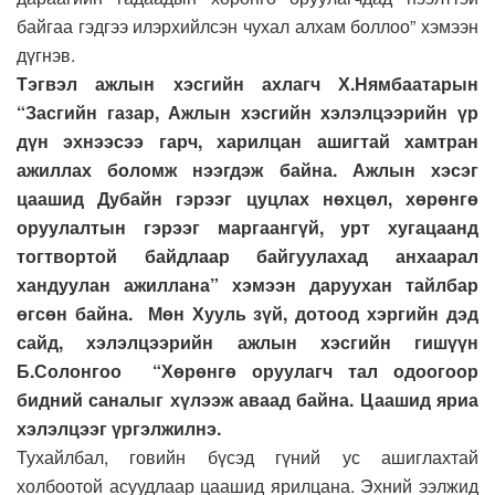
байгаа гэдгээ илэрхийлсэн чухал алхам боллоо” хэмээн
дүгнэв.
Тэгвэл ажлын хэсгийн ахлагч Х.Нямбаатарын
“Засгийн газар, Ажлын хэсгийн хэлэлцээрийн үр
дүн эхнээсээ гарч, харилцан ашигтай хамтран
ажиллах боломж нээгдэж байна. Ажлын хэсэг
цаашид Дубайн гэрээг цуцлах нөхцөл, хөрөнгө
оруулалтын гэрээг маргаангүй, урт хугацаанд
тогтвортой байдлаар байгуулахад анхаарал
хандуулан ажиллана” хэмээн даруухан тайлбар
өгсөн байна. Мөн Хууль зүй, дотоод хэргийн дэд
сайд, хэлэлцээрийн ажлын хэсгийн гишүүн
Б.Солонгоо “Хөрөнгө оруулагч тал одоогоор
бидний саналыг хүлээж аваад байна. Цаашид яриа
хэлэлцээг үргэлжилнэ.
Тухайлбал, говийн бүсэд гүний ус ашиглахтай
холбоотой асуудлаар цаашид ярилцана. Эхний ээлжид