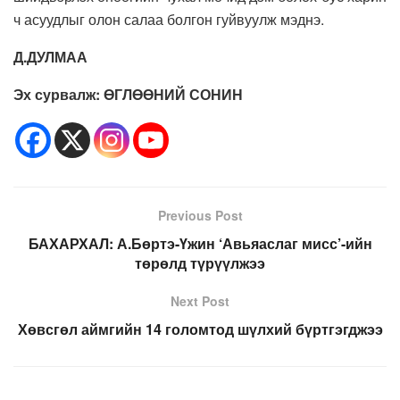
ч асуудлыг олон салаа болгон гуйвуулж мэднэ.
Д.ДУЛМАА
Эх сурвалж: ӨГЛӨӨНИЙ СОНИН
Previous Post
БАХАРХАЛ: А.Бөртэ-Үжин ‘Авьяаслаг мисс’-ийн
төрөлд түрүүлжээ
Next Post
Хөвсгөл аймгийн 14 голомтод шүлхий бүртгэгджээ