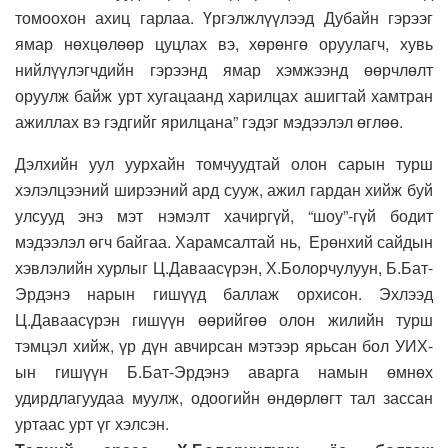
томоохон ахиц гарлаа. Үргэлжлүүлээд Дубайн гэрээг
ямар нөхцөлөөр цуцлах вэ, хөрөнгө оруулагч, хувь
нийлүүлэгчдийн гэрээнд ямар хэмжээнд өөрчлөлт
оруулж байж урт хугацаанд харилцах ашигтай хамтран
ажиллах вэ гэдгийг ярилцана” гэдэг мэдээлэл өглөө.
Дэлхийн уул уурхайн томчуудтай олон сарын турш
хэлэлцээний ширээний ард сууж, ажил гардан хийж буй
улсууд энэ мэт нэмэлт хачиргүй, “шоу”-гүй бодит
мэдээлэл өгч байгаа. Харамсалтай нь, Ерөнхий сайдын
хэвлэлийн хурлыг Ц.Даваасүрэн, Х.Болорчулуун, Б.Бат-
Эрдэнэ нарын гишүүд баллаж орхисон. Эхлээд
Ц.Даваасүрэн гишүүн өөрийгөө олон жилийн турш
тэмцэл хийж, үр дүн авчирсан мэтээр ярьсан бол УИХ-
ын гишүүн Б.Бат-Эрдэнэ аварга намын өмнөх
удирдлагуудаа муулж, одоогийн өндөрлөгт тал зассан
уртаас урт үг хэлсэн.