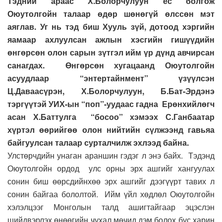
Тэдний араас Х.Болорчулуун ёс болгож
Оюутолгойн талаар өдөр шөнөгүй өлссөн мэт
аяглав. Уг нь тэд биш Хууль зүй, дотоод хэргийн
яамаар ахлуулсан ажлын хэсгийн гишүүдийн
өнгөрсөн олон сарын зүтгэл ийм үр дүнд авчирсан
санагдах. Өнгөрсөн хугацаанд Оюутолгойн
асуудлаар “энтертайнмент” үзүүлсэн
Ц.Даваасүрэн, Х.Болорчулуун, Б.Бат-Эрдэнэ
тэргүүтэй УИХ-ын “поп”-уудаас гадна Ерөнхийлөгч
асан Х.Баттулга “босоо” хэмээх С.Ганбаатар
хүртэл өөрийгөө олон нийтийн сүлжээнд гавьяа
байгуулсан талаар сурталчилж эхлээд байна.
Улстөрчдийн унаган араншин гэдэг л энэ байх. Тэдэнд
Оюутолгойн ордод улс орны эрх ашгийг хангуулах
сонин биш өөрсдийнхөө эрх ашгийг дээгүүрт тавих л
сонин байгаа бололтой. Ийм үйл хөдлөл Оюутолгойн
хэлэлцээг Монголын талд ашигтайгаар эцэслэн
шийдвэрлэх өнөөгийн чухал мөчид дэм болох бус харин