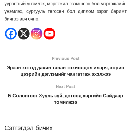
үүрэгтний үнэмлэх, мэргэжил эзэмшсэн бол мэргэжлийн
үнэмлэх, сургууль төгссөн бол диплом зэрэг баримт
бичгээ авч очно.
Previous Post
Эрээн хотод дахин таван тохиолдол илэрч, хорио
цээрийн дэглэмийг чангатгаж эхэлжээ
Next Post
Б.Солонгоог Хууль зүй, дотоод хэргийн Сайдаар
томилжээ
Сэтгэгдэл бичих