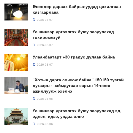
Өнөөдөр дараах байршлуудад цахилгаан
хязгаарлана
2026-08-07
Үс шинээр үргээлгэх буюу засуулахад
тохиромжгүй
2026-08-07
Улаанбаатарт +30 градус дулаан байна
2026-08-07
“Хотын дарга сонсож байна” 150150 тусгай
дугаарыг наймдугаар сарын 14-нөөс
ажиллуулж эхэлнэ
2026-08-06
Үс шинээр үргээлгэх буюу засуулахад эд,
эдлэл, идээ, ундаа олно
2026-08-06