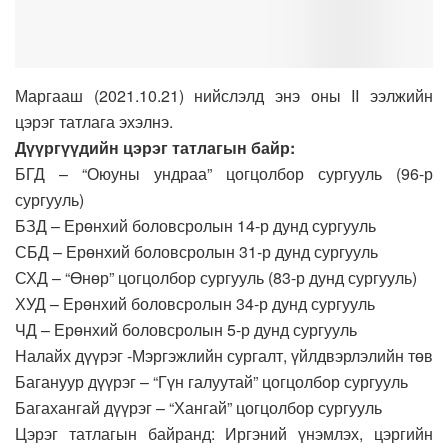
Маргааш (2021.10.21) нийслэлд энэ оны II ээлжийн
цэрэг татлага эхэлнэ.
Дүүргүүдийн цэрэг татлагын байр:
БГД – “Оюуны ундраа” цогцолбор сургууль (96-р
сургууль)
БЗД – Ерөнхий боловсролын 14-р дунд сургууль
СБД – Ерөнхий боловсролын 31-р дунд сургууль
СХД – “Өнөр” цогцолбор сургууль (83-р дунд сургууль)
ХУД – Ерөнхий боловсролын 34-р дунд сургууль
ЧД – Ерөнхий боловсролын 5-р дунд сургууль
Налайх дүүрэг -Мэргэжлийн сургалт, үйлдвэрлэлийн төв
Багануур дүүрэг – “Гүн галуутай” цогцолбор сургууль
Багахангай дүүрэг – “Хангай” цогцолбор сургууль
Цэрэг татлагын байранд: Иргэний үнэмлэх, цэргийн