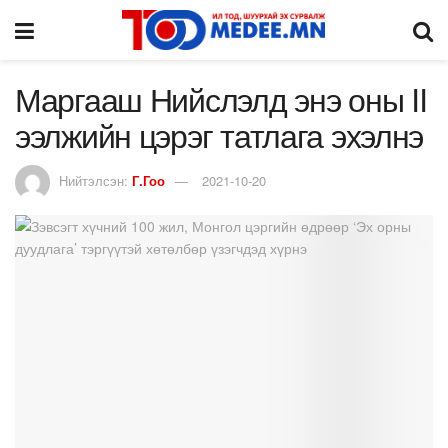
Маргааш Нийслэлд энэ оны II
ээлжийн цэрэг татлага эхэлнэ
Нийтэлсэн:
Г.Гоо
2021-10-20