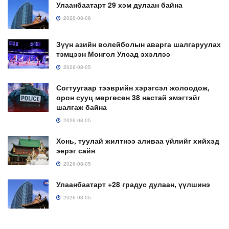
Улаанбаатарт 29 хэм дулаан байна
2026-08-06
Зүүн азийн волейболын аварга шалгаруулах
тэмцээн Монгол Улсад эхэллээ
2026-08-05
Согтуугаар тээврийн хэрэгсэл жолоодож,
орон сууц мөргөсөн 38 настай эмэгтэйг
шалгаж байна
2026-08-05
Хонь, туулай жилтнээ аливаа үйлийг хийхэд
эерэг сайн
2026-08-05
Улаанбаатарт +28 градус дулаан, үүлшинэ
2026-08-05