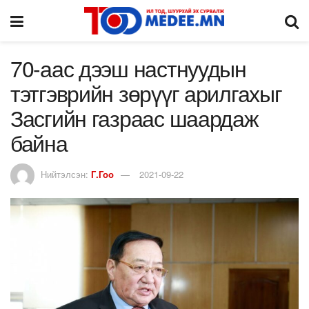
70-аас дээш настнуудын
тэтгэврийн зөрүүг арилгахыг
Засгийн газраас шаардаж
байна
Нийтэлсэн:
Г.Гоо
2021-09-22