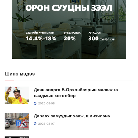
Шинэ мэдээ
Даян аварга Б.Орхонбаярын мялаалга
наадмын хөтөлбөр
2026-08-08
Дараах замуудыг хааж, шинэчлэнэ
2026-08-07