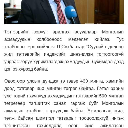
Тэтгэврийн зөрүүг арилгах асуудлаар Монголын
ахмадуудын холбооноос мэдээлэл хийлээ. Тус
холбооны ерөнхийлөгч Ц.Сүхбаатар “Сүүлийн долоон
жил тэтгэврийн индексийг шинэчилэн тогтоогоогүй
учраас зөрүү хуримтлагдаж ахмадуудын бухимдал дээд
цэгтээ хүрээд байна.
Одоогоор улсын дундаж тэтгэвэр 430 мянга, хамгийн
доод тэтгэвэр 350 мянган төгрөг байгаа. Гэтэл зарим
улс төрийн хүчнүүд
ахмадуудын тэтгэврийг 500 мянган
төгрөгөөр тэгшитгэх санал гаргаж буйг Монголын
ахмадын холбоо эсэргүүцэж байна.
Ажилласан жил,
төлж байсан шимтгэл татварыг тооцоолохгүй ингэж
тэгшитгэсэн тохиолдолд олон жил ажилласан