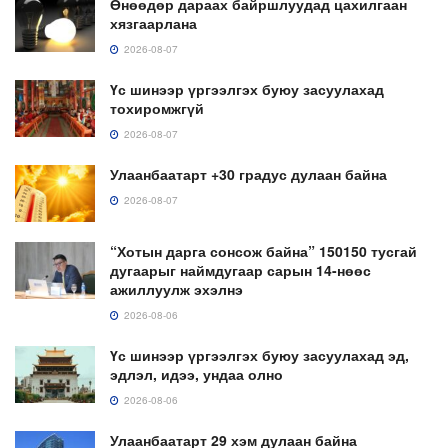
Өнөөдөр дараах байршлуудад цахилгаан
хязгаарлана
2026-08-07
Үс шинээр үргээлгэх буюу засуулахад
тохиромжгүй
2026-08-07
Улаанбаатарт +30 градус дулаан байна
2026-08-07
“Хотын дарга сонсож байна” 150150 тусгай
дугаарыг наймдугаар сарын 14-нөөс
ажиллуулж эхэлнэ
2026-08-06
Үс шинээр үргээлгэх буюу засуулахад эд,
эдлэл, идээ, ундаа олно
2026-08-06
Улаанбаатарт 29 хэм дулаан байна