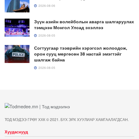
2026-08-06
Зүүн азийн волейболын аварга шалгаруулах
тэмцээн Монгол Улсад эхэллээ
2026-08-05
Согтуугаар тээврийн хэрэгсэл жолоодож,
орон сууц мөргөсөн 38 настай эмэгтэйг
шалгаж байна
2026-08-05
ТОД МЭДЭЭ ГРӨҮ ХХК © 2021. БҮХ ЭРХ ХУУЛИАР ХАМГААЛАГДСАН.
Хуудаснууд