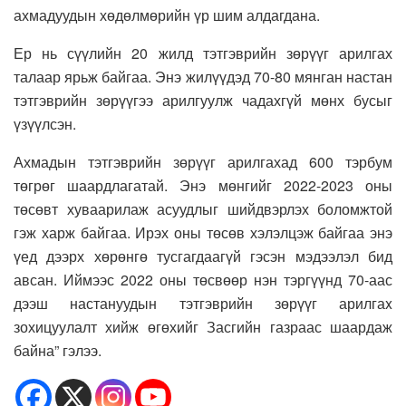
ахмадуудын хөдөлмөрийн үр шим алдагдана.
Ер нь сүүлийн 20 жилд тэтгэврийн зөрүүг арилгах
талаар ярьж байгаа. Энэ жилүүдэд 70-80 мянган настан
тэтгэврийн зөрүүгээ арилгуулж чадахгүй мөнх бусыг
үзүүлсэн.
Ахмадын тэтгэврийн зөрүүг арилгахад 600 тэрбум
төгрөг шаардлагатай. Энэ мөнгийг 2022-2023 оны
төсөвт хуваарилаж асуудлыг шийдвэрлэх боломжтой
гэж харж байгаа. Ирэх оны төсөв хэлэлцэж байгаа энэ
үед дээрх хөрөнгө тусгагдаагүй гэсэн мэдээлэл бид
авсан. Иймээс 2022 оны төсвөөр нэн тэргүүнд 70-аас
дээш настануудын тэтгэврийн зөрүүг арилгаx
зохицуулалт хийж өгөхийг Засгийн газраас шаардаж
байна” гэлээ.