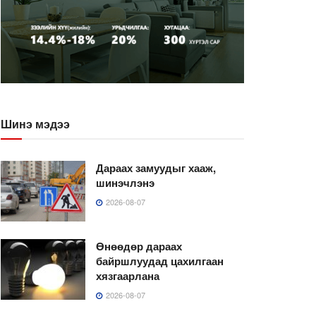
Шинэ мэдээ
Дараах замуудыг хааж,
шинэчлэнэ
2026-08-07
Өнөөдөр дараах
байршлуудад цахилгаан
хязгаарлана
2026-08-07