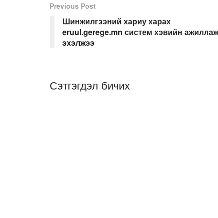
Previous Post
Шинжилгээний хариу харах
eruul.gerege.mn систем хэвийн ажилла
эхэлжээ
Сэтгэгдэл бичих