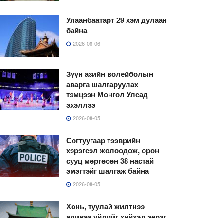
Улаанбаатарт 29 хэм дулаан
байна
2026-08-06
Зүүн азийн волейболын
аварга шалгаруулах
тэмцээн Монгол Улсад
эхэллээ
2026-08-05
Согтуугаар тээврийн
хэрэгсэл жолоодож, орон
сууц мөргөсөн 38 настай
эмэгтэйг шалгаж байна
2026-08-05
Хонь, туулай жилтнээ
аливаа үйлийг хийхэд эерэг