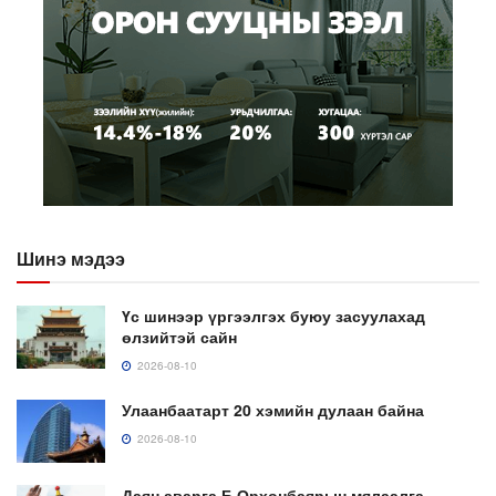
Шинэ мэдээ
Үс шинээр үргээлгэх буюу засуулахад
өлзийтэй сайн
2026-08-10
Улаанбаатарт 20 хэмийн дулаан байна
2026-08-10
Даян аварга Б.Орхонбаярын мялаалга