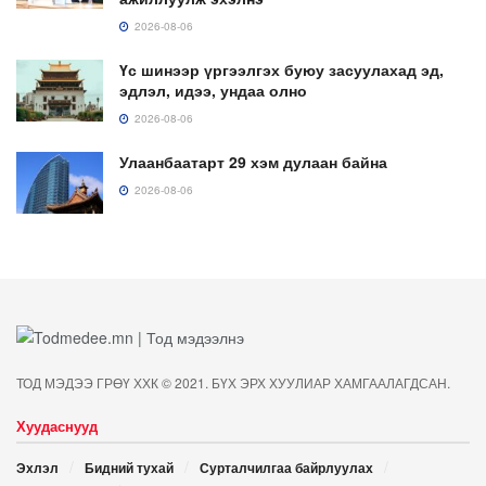
2026-08-06
Үс шинээр үргээлгэх буюу засуулахад эд,
эдлэл, идээ, ундаа олно
2026-08-06
Улаанбаатарт 29 хэм дулаан байна
2026-08-06
ТОД МЭДЭЭ ГРӨҮ ХХК © 2021. БҮХ ЭРХ ХУУЛИАР ХАМГААЛАГДСАН.
Хуудаснууд
Эхлэл
Бидний тухай
Сурталчилгаа байрлуулах