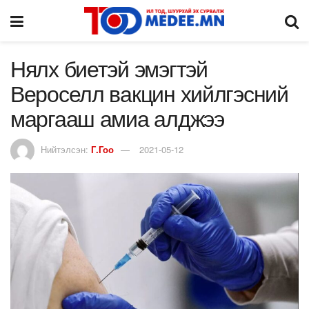
Нялх биетэй эмэгтэй
Вероселл вакцин хийлгэсний
маргааш амиа алджээ
Нийтэлсэн:
Г.Гоо
2021-05-12