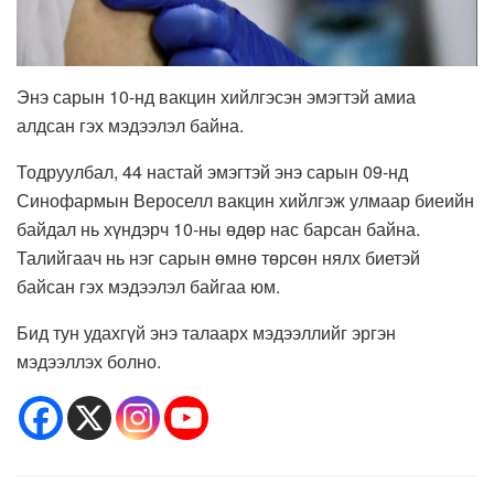
Энэ сарын 10-нд вакцин хийлгэсэн эмэгтэй амиа
алдсан гэх мэдээлэл байна.
Тодруулбал, 44 настай эмэгтэй энэ сарын 09-нд
Синофармын Вероселл вакцин хийлгэж улмаар биеийн
байдал нь хүндэрч 10-ны өдөр нас барсан байна.
Талийгаач нь нэг сарын өмнө төрсөн нялх биетэй
байсан гэх мэдээлэл байгаа юм.
Бид тун удахгүй энэ талаарх мэдээллийг эргэн
мэдээллэх болно.