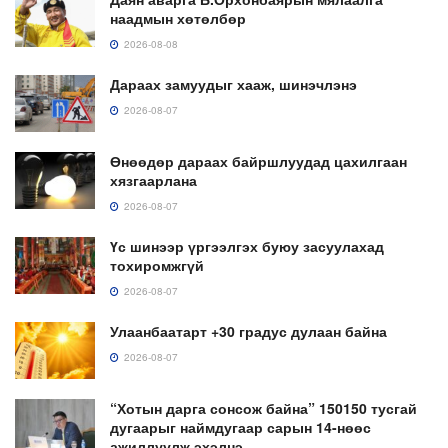
наадмын хөтөлбөр
2026-08-08
Дараах замуудыг хааж, шинэчлэнэ
2026-08-07
Өнөөдөр дараах байршлуудад цахилгаан
хязгаарлана
2026-08-07
Үс шинээр үргээлгэх буюу засуулахад
тохиромжгүй
2026-08-07
Улаанбаатарт +30 градус дулаан байна
2026-08-07
“Хотын дарга сонсож байна” 150150 тусгай
дугаарыг наймдугаар сарын 14-нөөс
ажиллуулж эхэлнэ