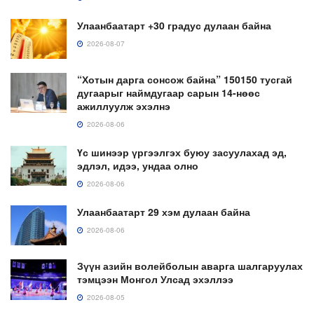
Улаанбаатарт +30 градус дулаан байна
2026-08-07
“Хотын дарга сонсож байна” 150150 тусгай
дугаарыг наймдугаар сарын 14-нөөс
ажиллуулж эхэлнэ
2026-08-06
Үс шинээр үргээлгэх буюу засуулахад эд,
эдлэл, идээ, ундаа олно
2026-08-06
Улаанбаатарт 29 хэм дулаан байна
2026-08-06
Зүүн азийн волейболын аварга шалгаруулах
тэмцээн Монгол Улсад эхэллээ
2026-08-05