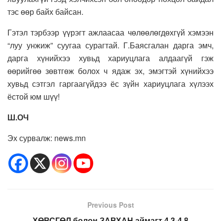
тэс өөр байх байсан.
Гэтэл тэрбээр үүрэгт ажлаасаа чөлөөлөгдөхгүй хэмээн
“луу унжиж” суугаа сурагтай. Г.Баясгалан дарга эмч,
дарга хүнийхээ хувьд хариуцлага алдаагүй гэж
өөрийгөө зөвтгөж болох ч ядаж эх, эмэгтэй хүнийхээ
хувьд сэтгэл гаргаагүйдээ ёс зүйн хариуцлага хүлээх
ёстой юм шүү!
Ш.ОЧ
Эх сурвалж: news.mn
Previous Post
ХӨВСГӨЛ болон ЗАВХАН аймагт 4.3-4.8