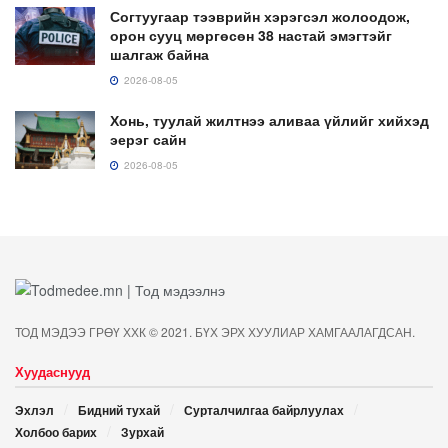
Согтуугаар тээврийн хэрэгсэл жолоодож,
орон сууц мөргөсөн 38 настай эмэгтэйг
шалгаж байна
2026-08-05
Хонь, туулай жилтнээ аливаа үйлийг хийхэд
эерэг сайн
2026-08-05
ТОД МЭДЭЭ ГРӨҮ ХХК © 2021. БҮХ ЭРХ ХУУЛИАР ХАМГААЛАГДСАН.
Хуудаснууд
Эхлэл
Бидний тухай
Сурталчилгаа байрлуулах
Холбоо барих
Зурхай