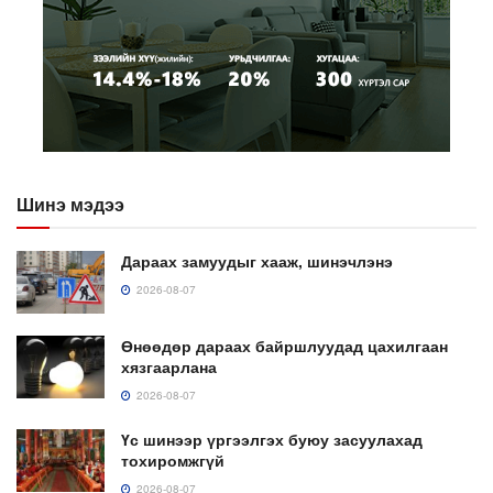
Шинэ мэдээ
Дараах замуудыг хааж, шинэчлэнэ
2026-08-07
Өнөөдөр дараах байршлуудад цахилгаан
хязгаарлана
2026-08-07
Үс шинээр үргээлгэх буюу засуулахад
тохиромжгүй
2026-08-07