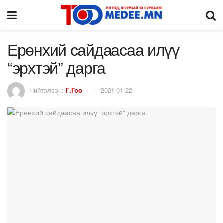
Ерөнхий сайдаасаа илүү
“эрхтэй” дарга
Нийтэлсэн:
Г.Гоо
2021-01-22