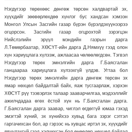
Нэгдүгээр төрөхөөс дөнгөж төрсөн халдвартай эх,
хүүхдийг зөөвөрлөхдөө хүнлэг бус хандсан хэмээн
Монгол Улсын Засгийн газар бүрэн бүрэлдэхүүнээрээ
огцорсон. Засгийн газар огцрохтой зэрэгцэн
Нийслэлийн эрүүл мэндийн газрын дарга
Л.Төмөрбаатар, ХӨСҮТ-ийн дарга Д.Нямхүү гээд олон
хүн хариуцлага хүлээж, ажлаасаа чөлөөлөгдсөн. Тэгвэл
Нэгдүгээр төрөх эмнэлгийн дарга Г.Баясгалан
ганцаараа хариуцлага хүлээхгүй үлдэв. Угтаа бол
Нэгдүгээр төрөх эмнэлгийн дарга дөнгөж төрсөн эх
ямар нөхцөл байдалтай байх, яаж тусгаарлаж, хэрхэн
ХӨСҮТ рүү тээвэрлэх талаар зааварчилгаа, мэдээллийг
ажилчдадаа өгөх ёстой хүн нь Г.Баясгалан дарга.
Г.Баясгалан дарга заавар, чиглэл өгдөггүй юмаа гэхэд
эмэгтэй хүний, эх хүнийхээ хувьд бага зэрэг сэтгэл
гаргачихсан бол, ар гэрээс нь хувцас иртэл эх, хүүхдийг
явуулахгүй гээд хэлчихсэн бол өнөөдөр нөхцөл байдал