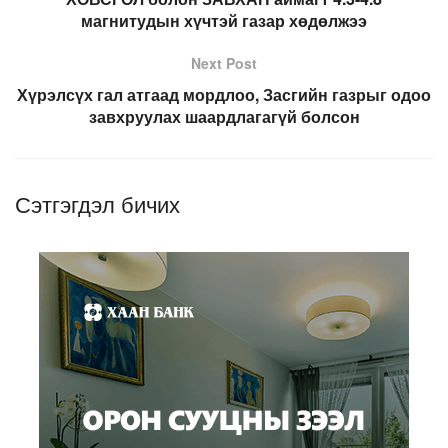
магнитудын хүчтэй газар хөдөлжээ
Next Post
Хүрэлсүх гал атгаад мордлоо, Засгийн газрыг одоо
завхруулах шаардлагагүй болсон
Сэтгэгдэл бичих