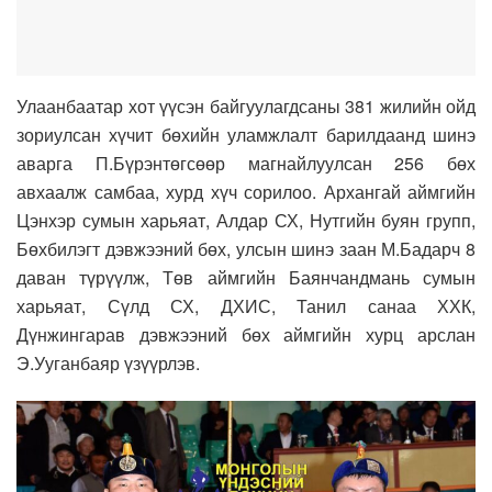
Улаанбаатар хот үүсэн байгуулагдсаны 381 жилийн ойд
зориулсан хүчит бөхийн уламжлалт барилдаанд шинэ
аварга П.Бүрэнтөгсөөр магнайлуулсан 256 бөх
авхаалж самбаа, хурд хүч сорилоо. Архангай аймгийн
Цэнхэр сумын харьяат, Алдар СХ, Нутгийн буян групп,
Бөхбилэгт дэвжээний бөх, улсын шинэ заан М.Бадарч 8
даван түрүүлж, Төв аймгийн Баянчандмань сумын
харьяат, Сүлд СХ, ДХИС, Танил санаа ХХК,
Дүнжингарав дэвжээний бөх аймгийн хурц арслан
Э.Ууганбаяр үзүүрлэв.