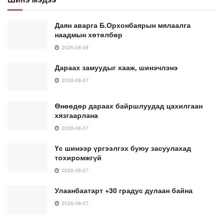
Даян аварга Б.Орхонбаярын мялаалга
наадмын хөтөлбөр
2026-08-08
Дараах замуудыг хааж, шинэчлэнэ
2026-08-07
Өнөөдөр дараах байршлуудад цахилгаан
хязгаарлана
2026-08-07
Үс шинээр үргээлгэх буюу засуулахад
тохиромжгүй
2026-08-07
Улаанбаатарт +30 градус дулаан байна
2026-08-07