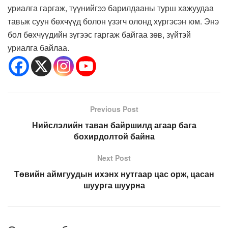
уриалга гаргаж, түүнийгээ барилдааны турш хажуудаа
тавьж суун бөхчүүд болон үзэгч олонд хүргэсэн юм. Энэ
бол бөхчүүдийн зүгээс гаргаж байгаа зөв, зүйтэй
уриалга байлаа.
Previous Post
Нийслэлийн таван байршилд агаар бага
бохирдолтой байна
Next Post
Төвийн аймгуудын ихэнх нутгаар цас орж, цасан
шуурга шуурна