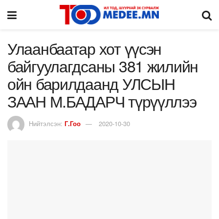
Улаанбаатар хот үүсэн
байгуулагдсаны 381 жилийн
ойн барилдаанд УЛСЫН
ЗААН М.БАДАРЧ түрүүллээ
Нийтэлсэн:
Г.Гоо
2020-10-30