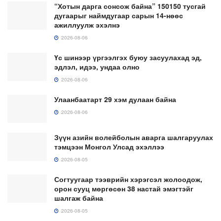
“Хотын дарга сонсож байна” 150150 тусгай
дугаарыг наймдугаар сарын 14-нөөс
ажиллуулж эхэлнэ
2026-08-06
Үс шинээр үргээлгэх буюу засуулахад эд,
эдлэл, идээ, ундаа олно
2026-08-06
Улаанбаатарт 29 хэм дулаан байна
2026-08-06
Зүүн азийн волейболын аварга шалгаруулах
тэмцээн Монгол Улсад эхэллээ
2026-08-05
Согтуугаар тээврийн хэрэгсэл жолоодож,
орон сууц мөргөсөн 38 настай эмэгтэйг
шалгаж байна
2026-08-05