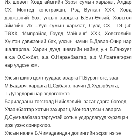
Их шөвөгт Ховд аймгийн Зэрэг сумын харьяат, Алдар
СХ, Монтед констракшн, Рэд Вулкан ХХК, Ховд
дэвжээний бөх, улсын харцага Б.Бат-Өлзий, Хөвсгөл
аймгийн Их –Уул сумын харьяат, Сүлд СХ, ‘ТЭЦ-4’
ТӨХК, ‘Импрайлд Гоулд Майнинг’ ХХК, Хөвсгөлийн
Хүчтэн дэвжээний бөх, улсын начин Б.Даваа-Очир нар
шалгарлаа. Харин дунд шөвгийн наймд у.н Б.Ганхуяг
а.х.а Ө.Сүхбат, а.а О.Наранбаатар, а.з М.Лхагвагэрэл
нар үлдсэн юм.
Улсын шинэ цолтнуудаас аварга П.Бүрэнтөгс, заан
М.Бадарч, харцага Ц.Одбаяр, начин Д.Хүдэрбулга,
Т.Дүгэрдорж нар зодогложээ.
Барилдааны төгсгөлд Нийслэлийн засаг дарга бөгөөд
Улаанбаатар хотын захирагч, Монгол улсын аварга
Д.Сумъяабазар тэргүүтэй хотын удирдлагууд хүрэлцэн
ирж үзэж сонирхлоо.
Улсын начин Б.Чимэдвандан допингийн эсрэг нэгэн