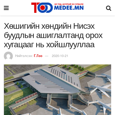
Хөшигийн хөндийн Нисэх
буудлын ашиглалтанд орох
хугацааг нь хойшлууллаа
Нийтэлсэн:
Г.Гоо
2020-10-21