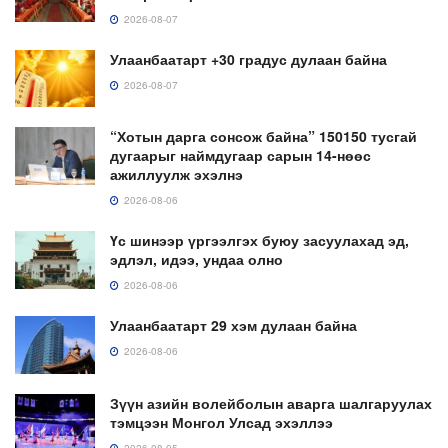
2026-08-07
Улаанбаатарт +30 градус дулаан байна
2026-08-07
“Хотын дарга сонсож байна” 150150 тусгай
дугаарыг наймдугаар сарын 14-нөөс
ажиллуулж эхэлнэ
2026-08-06
Үс шинээр үргээлгэх буюу засуулахад эд,
эдлэл, идээ, ундаа олно
2026-08-06
Улаанбаатарт 29 хэм дулаан байна
2026-08-06
Зүүн азийн волейболын аварга шалгаруулах
тэмцээн Монгол Улсад эхэллээ
2026-08-05