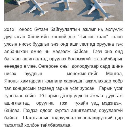
2013 оноос бүтээн байгуулалтын ажлыг нь эхлүүлж
дуусгасан Хөшигийн хөндий дэх “Чингис хаан” олон
улсын нисэх буудлыг энэ онд ашиглалтад оруулна гэж
албаныхан өмнө нь мэдээлж байсан. Гэвч энэ онд
багтаан ашиглалтад оруулах боломжгүй гэх тайлбарыг
өнөөдөр өглөө. Өнгөрсөн оны долоодугаар сард шинэ
нисэх буудлын менежментийг Монгол,
Японы хамтарсан компани хариуцан ажиллахаар хоёр
тал концессын гэрээнд гарын үсэг зурсан. Гарын үсэг
зурснаас хойш 10 сарын дотор үлдсэн ажлаа дуусгаж
ашиглалтад оруулна гэж тухайн үед мэдэгдэж
байлаа. Гэхдээ одоог хүртэл ашиглалтад оруулаагүй
байна. Шалтгааныг тодруулвал коронавирусний цар
тахалтай холбон тайлбарлалаа.