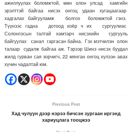
ажиллуулах боломжтой, мөн олон улсад хамгийн
эрэлттэй байгаа нисэх онгоц удаан хугацаагаар
хадгалах байгууламж болгох боломжтой гэнэ.
Түүнээс гадна дотоод хоёр ч их сургуулиас
Солонгосын талтай хамтарч нисэхийн сургууль
байгуулах санал гаргасан байна. Гэх мэтчилэн олон
талаар судалж байгаа аж. Тэрээр Шинэ нисэх буудал
жилд гурван сая зорчигч, 22 мянган онгоц хүлээн авах
хүчин чадалтай юм.
Previous Post
Хад чулуун дээр нэрээ бичсэн зургаан иргэнд
хариуцлага тооцжээ