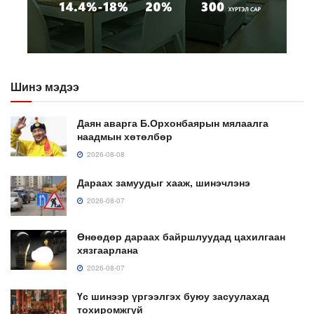
Шинэ мэдээ
Даян аварга Б.Орхонбаярын мялаалга
наадмын хөтөлбөр
2026-08-08
Дараах замуудыг хааж, шинэчлэнэ
2026-08-07
Өнөөдөр дараах байршлуудад цахилгаан
хязгаарлана
2026-08-07
Үс шинээр үргээлгэх буюу засуулахад
тохиромжгүй