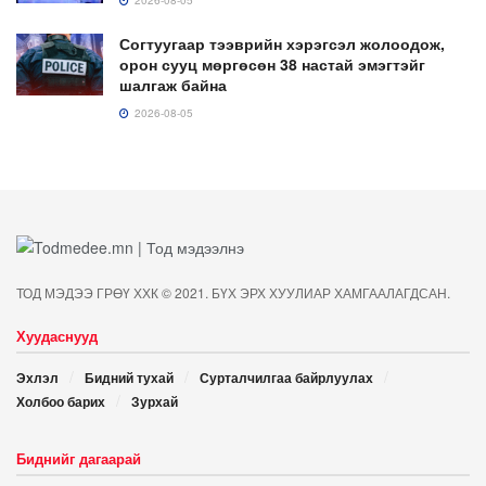
Согтуугаар тээврийн хэрэгсэл жолоодож,
орон сууц мөргөсөн 38 настай эмэгтэйг
шалгаж байна
2026-08-05
ТОД МЭДЭЭ ГРӨҮ ХХК © 2021. БҮХ ЭРХ ХУУЛИАР ХАМГААЛАГДСАН.
Хуудаснууд
Эхлэл
Бидний тухай
Сурталчилгаа байрлуулах
Холбоо барих
Зурхай
Биднийг дагаарай