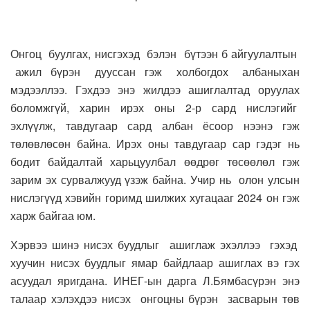
Онгоц буулгах, нисгэхэд бэлэн бүтээн б айгуулалтын
ажил бүрэн дууссан гэж холбогдох албаныхан
мэдээллээ. Гэхдээ энэ жилдээ ашиглалтад оруулах
боломжгүй, харин ирэх оны 2-р сард нислэгийг
эхлүүлж, тавдугаар сард албан ёсоор нээнэ гэж
төлөвлөсөн байна. Ирэх оны тавдугаар сар гэдэг нь
бодит байдалтай харьцуулбал өөдрөг төсөөлөл гэж
зарим эх сурвалжууд үзэж байна. Учир нь олон улсын
нислэгүүд хэвийн горимд шилжих хугацааг 2024 он гэж
харж байгаа юм.
Хэрвээ шинэ нисэх буудлыг ашиглаж эхэллээ гэхэд
хуучин нисэх буудлыг ямар байдлаар ашиглах вэ гэх
асуудал яригдана. ИНЕГ-ын дарга Л.Бямбасүрэн энэ
талаар хэлэхдээ нисэх онгоцны бүрэн засварын төв