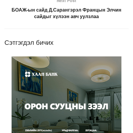
Next Post
БОАЖ-ын сайд Д.Сарангэрэл Францын Элчин
сайдыг хүлээн авч уулзлаа
Сэтгэгдэл бичих