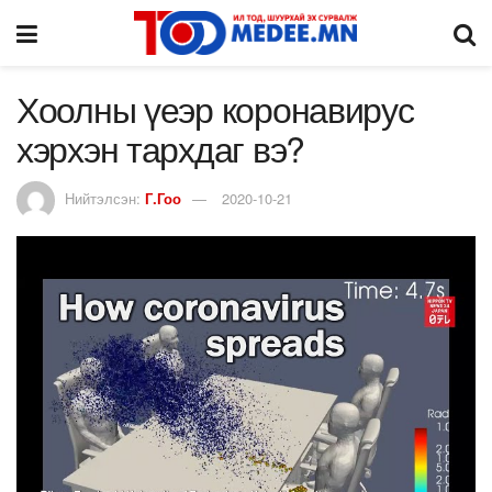
Хоолны үеэр коронавирус
хэрхэн тархдаг вэ?
Нийтэлсэн:
Г.Гоо
2020-10-21