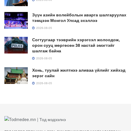
Зүүн азийн волейболын аварга шалгаруулах
тэмцээн Монгол Улсад эхэллээ
2026-08-05
Согтуугаар тээврийн хэрэгсэл жолоодож,
орон сууц мөргөсөн 38 настай эмэгтэйг
шалгаж байна
2026-08-05
Хонь, туулай жилтнээ аливаа үйлийг хийхэд
эерэг сайн
2026-08-05