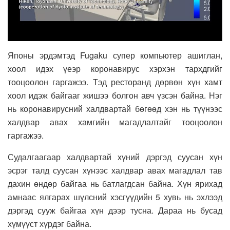
Японы эрдэмтэд Fugaku супер компьютер ашиглан,
хоол идэх үеэр коронавирус хэрхэн тархдгийг
тооцоолон гаргажээ. Тэд ресторанд дөрвөн хүн хамт
хоол идэж байгааг жишээ болгон авч үзсэн байна. Нэг
нь коронавирусний халдвартай бөгөөд хэн нь түүнээс
халдвар авах хамгийн магадлалтайг тооцоолон
гаргажээ.
Судалгаагаар халдвартай хүний дэргэд суусан хүн
эсрэг талд суусан хүнээс халдвар авах магадлал тав
дахин өндөр байгаа нь батлагдсан байна. Хүн ярихад
амнаас ялгарах шүлсний хэсгүүдийн 5 хувь нь эхлээд
дэргэд сууж байгаа хүн дээр тусна. Дараа нь бусад
хүмүүст хүрдэг байна.