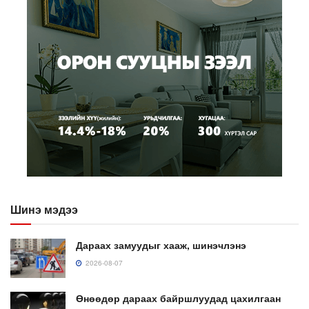
Шинэ мэдээ
Дараах замуудыг хааж, шинэчлэнэ
2026-08-07
Өнөөдөр дараах байршлуудад цахилгаан