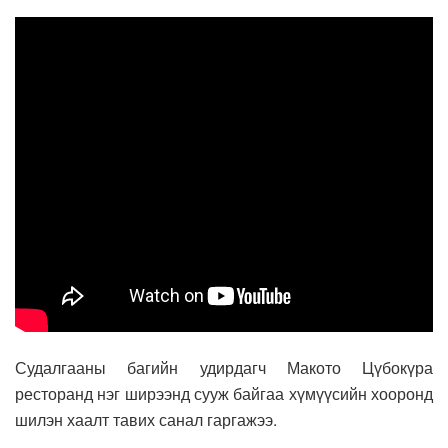
Судалгааны багийн удирдагч Макото Цүбокүра
ресторанд нэг ширээнд сууж байгаа хүмүүсийн хооронд
шилэн хаалт тавих санал гаргажээ.