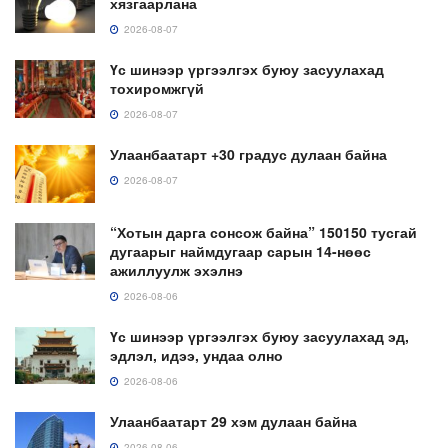
хязгаарлана
2026-08-07
Үс шинээр үргээлгэх буюу засуулахад
тохиромжгүй
2026-08-07
Улаанбаатарт +30 градус дулаан байна
2026-08-07
“Хотын дарга сонсож байна” 150150 тусгай
дугаарыг наймдугаар сарын 14-нөөс
ажиллуулж эхэлнэ
2026-08-06
Үс шинээр үргээлгэх буюу засуулахад эд,
эдлэл, идээ, ундаа олно
2026-08-06
Улаанбаатарт 29 хэм дулаан байна
2026-08-06