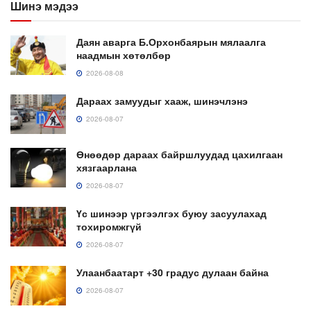
Шинэ мэдээ
Даян аварга Б.Орхонбаярын мялаалга
наадмын хөтөлбөр
2026-08-08
Дараах замуудыг хааж, шинэчлэнэ
2026-08-07
Өнөөдөр дараах байршлуудад цахилгаан
хязгаарлана
2026-08-07
Үс шинээр үргээлгэх буюу засуулахад
тохиромжгүй
2026-08-07
Улаанбаатарт +30 градус дулаан байна
2026-08-07