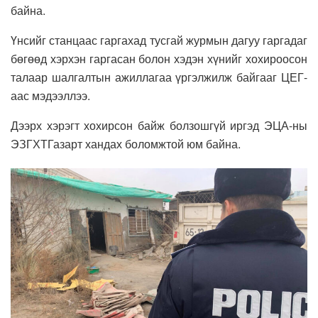
байна.
Үнсийг станцаас гаргахад тусгай журмын дагуу гаргадаг
бөгөөд хэрхэн гаргасан болон хэдэн хүнийг хохироосон
талаар шалгалтын ажиллагаа үргэлжилж байгааг ЦЕГ-
аас мэдээллээ.
Дээрх хэрэгт хохирсон байж болзошгүй иргэд ЭЦА-ны
ЭЗГХТГазарт хандах боломжтой юм байна.