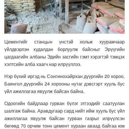
Цементийг станцын үнстэй хольж хуурамчаар
үйлдвэрлэн худалдан борлуулж байсныг Эрүүгийн
цагдаагийн албаны Эдийн засгийн гэмт хэрэгтэй тэмцэх
хэлтсийн алба хаагч нар илрүүллээ.
Нэр бүхий иргэд нь Сонгинохайрхан дүүргийн 20 хороо,
Баянгол дүүргийн 24 хорооны нутаг дэвсгэрт хууль бус
үйл ажиллагаа явуулж байсан байна.
Одоогийн байдлаар гурван бүлэг этгээдийг саатуулан
шалгаж байна. Аравдугаар сард нийт ийм хууль бус үйл
ажиллагаа явуулж байсан гурван газрыг илрүүлсэн
бөгөөд 70 орчим тонн цемент хураан аваад байгаа юм