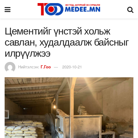
Цементийг үнстэй хольж
савлан, худалдаалж байсныг
илрүүлжээ
Нийтэлсэн:
Г.Гоо
2020-10-21