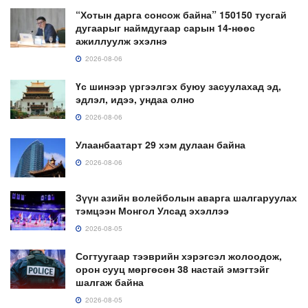
“Хотын дарга сонсож байна” 150150 тусгай
дугаарыг наймдугаар сарын 14-нөөс
ажиллуулж эхэлнэ
2026-08-06
Үс шинээр үргээлгэх буюу засуулахад эд,
эдлэл, идээ, ундаа олно
2026-08-06
Улаанбаатарт 29 хэм дулаан байна
2026-08-06
Зүүн азийн волейболын аварга шалгаруулах
тэмцээн Монгол Улсад эхэллээ
2026-08-05
Согтуугаар тээврийн хэрэгсэл жолоодож,
орон сууц мөргөсөн 38 настай эмэгтэйг
шалгаж байна
2026-08-05