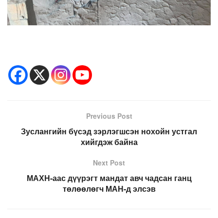
Previous Post
Зуслангийн бүсэд зэрлэгшсэн нохойн устгал
хийгдэж байна
Next Post
МАХН-аас дүүрэгт мандат авч чадсан ганц
төлөөлөгч МАН-д элсэв