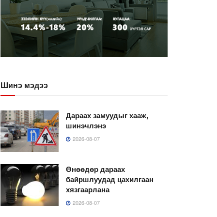
Шинэ мэдээ
Дараах замуудыг хааж,
шинэчлэнэ
2026-08-07
Өнөөдөр дараах
байршлуудад цахилгаан
хязгаарлана
2026-08-07