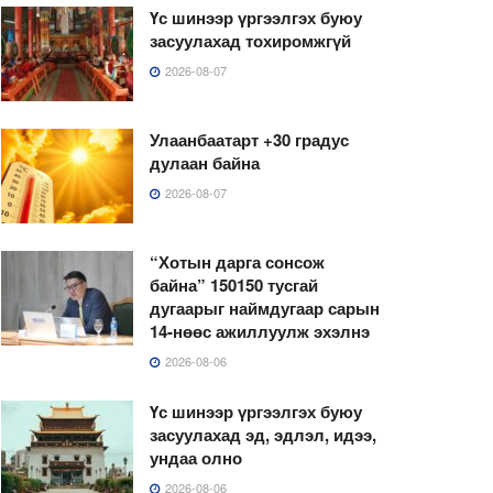
Үс шинээр үргээлгэх буюу
засуулахад тохиромжгүй
2026-08-07
Улаанбаатарт +30 градус
дулаан байна
2026-08-07
“Хотын дарга сонсож
байна” 150150 тусгай
дугаарыг наймдугаар сарын
14-нөөс ажиллуулж эхэлнэ
2026-08-06
Үс шинээр үргээлгэх буюу
засуулахад эд, эдлэл, идээ,
ундаа олно
2026-08-06