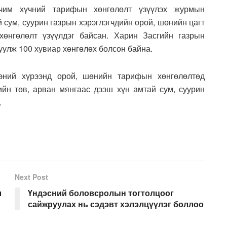
чим хүчний тарифын хөнгөлөлт үзүүлэх журмын
 сум, суурин газрын хэрэглэгчдийн орой, шөнийн цагт
хөнгөлөлт үзүүлдэг байсан
. Харин Засгийн газрын
улж 100 хувиар хөнгөлөх болсон байна.
эний хүрээнд орой, шөнийн тарифын хөнгөлөлтөд
йн төв, арван мянгаас дээш хүн амтай сум, суурин
.
Next Post
л
Үндэсний боловсролын тогтолцоог
сайжруулах нь сэдэвт хэлэлцүүлэг боллоо