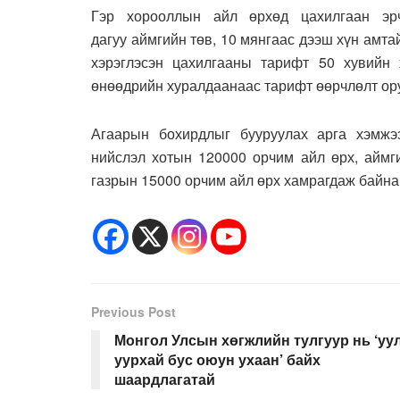
Гэр хорооллын айл өрхөд цахилгаан эр
дагуу
аймгийн төв, 10 мянгаас дээш хүн амтай
хэрэглэсэн цахилгааны тарифт 50 хувийн 
өнөөдрийн хуралдаанаас тарифт өөрчлөлт ору
Агаарын бохирдлыг бууруулах арга хэмжэ
нийслэл хотын 120000 орчим айл өрх, аймги
газрын 15000 орчим айл өрх хамрагдаж байна
Previous Post
Монгол Улсын хөгжлийн тулгуур нь ‘уу
уурхай бус оюун ухаан’ байх
шаардлагатай