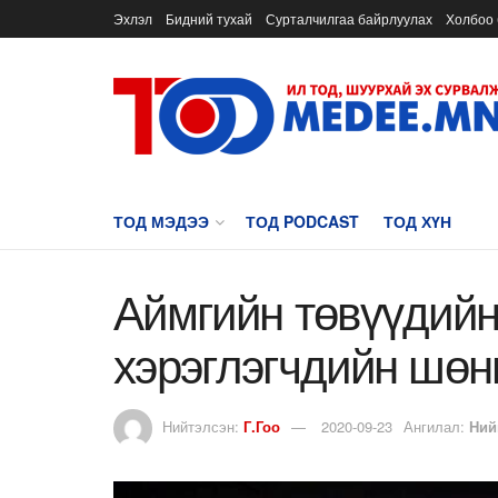
Эхлэл
Бидний тухай
Сурталчилгаа байрлуулах
Холбоо 
ТОД МЭДЭЭ
ТОД PODCAST
ТОД ХҮН
Аймгийн төвүүдийн
хэрэглэгчдийн шөн
Нийтэлсэн:
Г.Гоо
2020-09-23
Ангилал:
Ний