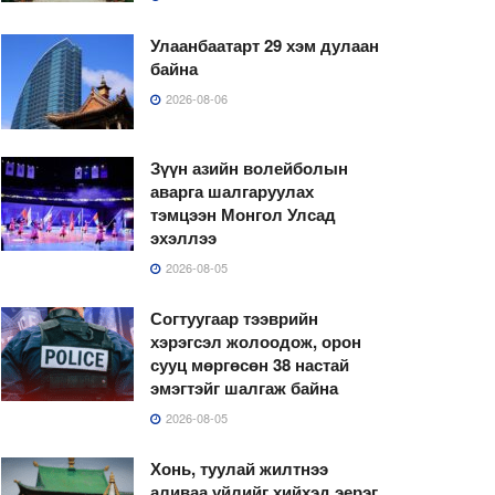
Улаанбаатарт 29 хэм дулаан
байна
2026-08-06
Зүүн азийн волейболын
аварга шалгаруулах
тэмцээн Монгол Улсад
эхэллээ
2026-08-05
Согтуугаар тээврийн
хэрэгсэл жолоодож, орон
сууц мөргөсөн 38 настай
эмэгтэйг шалгаж байна
2026-08-05
Хонь, туулай жилтнээ
аливаа үйлийг хийхэд эерэг