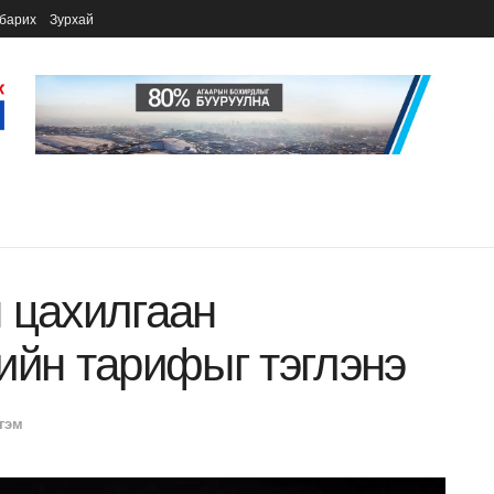
барих
Зурхай
 цахилгаан
ийн тарифыг тэглэнэ
гэм