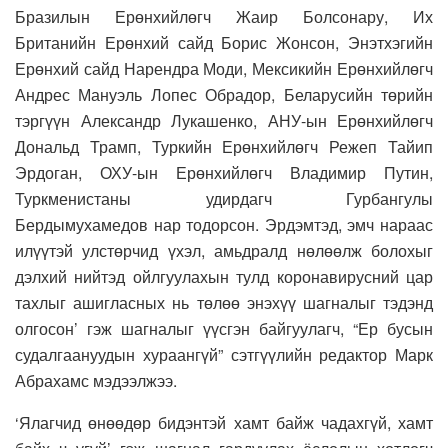
Бразилын Ерөнхийлөгч Жаир Болсонару, Их
Британийн Ерөнхий сайд Борис Жонсон, Энэтхэгийн
Ерөнхий сайд Нарендра Моди, Мексикийн Ерөнхийлөгч
Андрес Мануэль Лопес Обрадор, Беларусийн төрийн
тэргүүн Александр Лукашенко, АНУ-ын Ерөнхийлөгч
Дональд Трамп, Туркийн Ерөнхийлөгч Режеп Тайип
Эрдоган, ОХУ-ын Ерөнхийлөгч Владимир Путин,
Туркменистаны удирдагч Гурбангулы
Бердымухамедов нар тодорсон. Эрдэмтэд, эмч нараас
илүүтэй улстөрчид үхэл, амьдралд нөлөөлж болохыг
дэлхий нийтэд ойлгуулахын тулд коронавирусний цар
тахлыг ашигласных нь төлөө энэхүү шагналыг тэдэнд
олгосон’ гэж шагналыг үүсгэн байгуулагч, “Ер бусын
судалгаануудын хураангүй” сэтгүүлийн редактор Марк
Абрахамс мэдээлжээ.
‘Ялагчид өнөөдөр бидэнтэй хамт байж чадахгүй, хамт