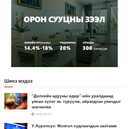
Шинэ мэдээ
“Дэлхийн адууны өдөр”-ийн уралдаанд
уясан хүлэг нь түрүүлж, айрагдсан уяачдыг
шагналаа
2026-08-10
У.Хүрэлсүх: Монгол судлаачдын залгамж