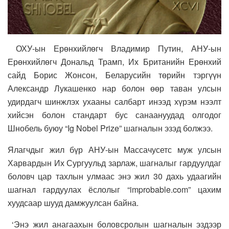
ОХУ-ын Ерөнхийлөгч Владимир Путин, АНУ-ын
Ерөнхийлөгч Дональд Трамп, Их Британийн Ерөнхий
сайд Борис Жонсон, Беларусийн төрийн тэргүүн
Александр Лукашенко нар болон өөр таван улсын
удирдагч шинжлэх ухааны салбарт инээд хүрэм нээлт
хийсэн болон стандарт бус санаануудад олгодог
Шнобель буюу “Ig Nobel Prize” шагналын эзэд болжээ.
Ялагчдыг жил бүр АНУ-ын Массачусетс муж улсын
Харвардын Их Сургуульд зарлаж, шагналыг гардуулдаг
боловч цар тахлын улмаас энэ жил 30 дахь удаагийн
шагнал гардуулах ёслолыг “improbable.com” цахим
хуудсаар шууд дамжуулсан байна.
‘Энэ жил анагаахын боловсролын шагналын эздээр