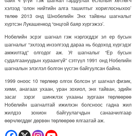
байх ч үгүй’ гэж шагнал гардуулах ёслолын хөтлөгч
хэлээд ‘олон нийтийн алга ташилтыг хориглосныхоо’
төлөө 2013 онд Шнобелийн Энх тайвны шагналыг
хүртсэн Лукашенкод “онцгой баяр хүргэжээ’.
Нобелийн эсрэг шагнал гэж нэрлэгддэг эл ер бусын
шагналыг “эхлээд инээлгээд дараа нь бодоход хүргэдэг
амжилтад” олгодог аж. Уг шагналыг “Ер бусын
судалгаануудын хураангүй” сэтгүүл 1991 онд Нобелийн
шагналын элэглэл болгон үүсгэн байгуулсан байна.
1999 оноос 10 төрлөөр олгох болсон уг шагнал физик,
хими, анагаах ухаан, уран зохиол, энх тайван, эдийн
засаг зэрэг шинжлэх ухааны зургаан төрлөөрөө
Нобелийн шагналтай ижилхэн болсноос гадна жил
жилдээ зохион байгуулагчдын санаачилгаар
өөрчлөгддөг дөрвөн төрлөөрөө ялгаатай аж.