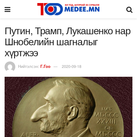
Путин, Трамп, Лукашенко нар
Шнобелийн шагналыг
хүртжээ
Нийтэлсэн:
Г.Гоо
2020-09-18