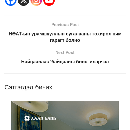
Previous Post
НӨАТ-ын урамшууллын сугалааны тохирол ням
гарагт болно
Next Post
Байцаанаас ‘байцааны бөөс’ илэрчээ
Сэтгэгдэл бичих