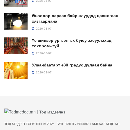
2026-08-07
Өнөөдөр дараах байршлуудад цахилгаан
хязгаарлана
2026-08-07
Үс шинээр үргээлгэх буюу засуулахад
тохиромжгүй
2026-08-07
Улаанбаатарт +30 градус дулаан байна
2026-08-07
ТОД МЭДЭЭ ГРӨҮ ХХК © 2021. БҮХ ЭРХ ХУУЛИАР ХАМГААЛАГДСАН.