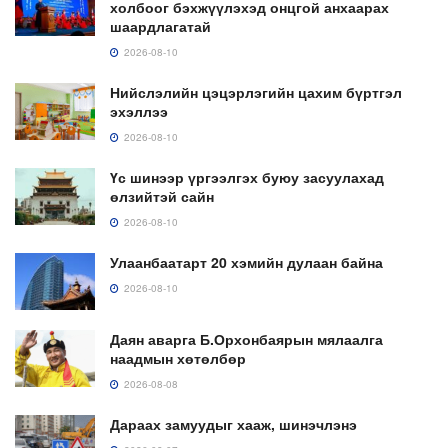
холбоог бэхжүүлэхэд онцгой анхаарах
шаардлагатай
2026-08-10
Нийслэлийн цэцэрлэгийн цахим бүртгэл
эхэллээ
2026-08-10
Үс шинээр үргээлгэх буюу засуулахад
өлзийтэй сайн
2026-08-10
Улаанбаатарт 20 хэмийн дулаан байна
2026-08-10
Даян аварга Б.Орхонбаярын мялаалга
наадмын хөтөлбөр
2026-08-08
Дараах замуудыг хааж, шинэчлэнэ