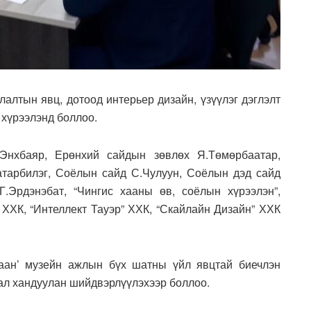
улалтын явц, дотоод интерьер дизайн, үзүүлэг дэглэлт
 хүрээлэнд боллоо.
.Энхбаяр, Ерөнхий сайдын зөвлөх Я.Төмөрбаатар,
рбилэг, Соёлын сайд С.Чулуун, Соёлын дэд сайд
 Г.Эрдэнэбат, “Чингис хааны өв, соёлын хүрээлэн”,
ХХК, “Интеллект Тауэр” ХХК, “Скайлайн Дизайн” ХХК
хаан’ музейн ажлын бүх шатны үйл явцтай биечлэн
ал хандуулан шийдвэрлүүлэхээр боллоо.