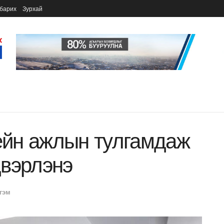
барих
Зурхай
зейн ажлын тулгамдаж
двэрлэнэ
гэм