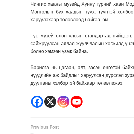
Чингис хааны музейд Хүннү гүрний хаан Мод
Монголын бүх хаадын түүх, түүнтэй холбоот
харуулахаар төлөвлөөд байгаа юм.
Тус музей олон улсын стандартад нийцсэн,
сайжруулсан аялал жуулчлалын хөгжилд үнэт
болно хэмээн үзэж байна.
Барилга нь цагаан, алт, зэсэн өнгөтэй бай
нүүдлийн аж байдлыг харуулсан дүрслэл зура
дуулганы хэлбэртэй байхаар төлөвлөжээ.
Previous Post