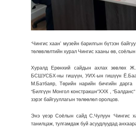
‘Чингис хаан’ музейн барилгын бүтээн байгу
төлөвлөлтийн хурал Чингис хааны өв, соёлын
Хуралд Ерөнхий сайдын ахлах зөвлөх Ж
БСШУСБХ-ны гишүүн, УИХ-ын гишүүн Ё.Баата
М.Батбаяр, Төрийн нарийн бичгийн дарга
“Билгүүн Монгол констракшн”ХХК , “Балданс” 
зэрэг байгууллагын төлөөлөл оролцов.
Энэ үеэр Соёлын сайд С.Чулуун ‘Чингис 
танилцаж, тулгамдаж буй асуудлуудад анхаар