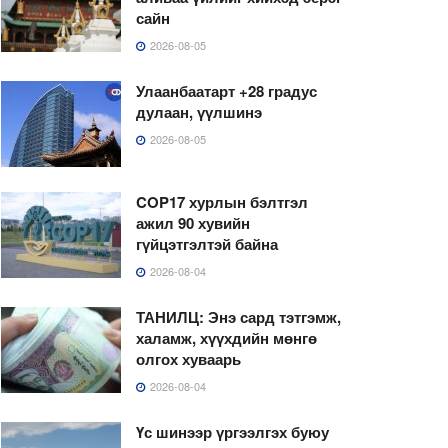
сайн
2026-08-05
Улаанбаатарт +28 градус
дулаан, үүлшинэ
2026-08-05
COP17 хурлын бэлтгэл
ажил 90 хувийн
гүйцэтгэлтэй байна
2026-08-04
ТАНИЛЦ: Энэ сард тэтгэмж,
халамж, хүүхдийн мөнгө
олгох хуваарь
2026-08-04
Үс шинээр үргээлгэх буюу