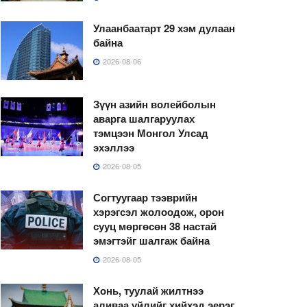
Улаанбаатарт 29 хэм дулаан
байна
2026-08-06
Зүүн азийн волейболын
аварга шалгаруулах
тэмцээн Монгол Улсад
эхэллээ
2026-08-05
Согтуугаар тээврийн
хэрэгсэл жолоодож, орон
сууц мөргөсөн 38 настай
эмэгтэйг шалгаж байна
2026-08-05
Хонь, туулай жилтнээ
аливаа үйлийг хийхэд эерэг