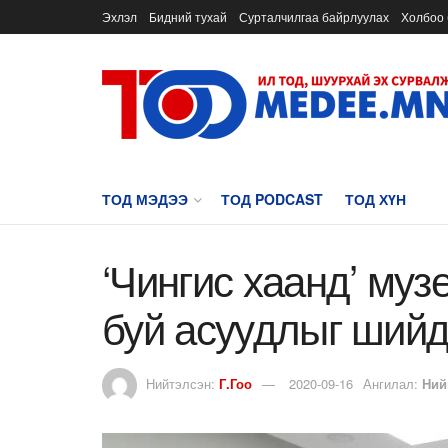
Эхлэл
Бидний тухай
Сурталчилгаа байрлуулах
Холбоо 
ТОД МЭДЭЭ
ТОД PODCAST
ТОД ХҮН
‘Чингис хаанд’ му
буй асуудлыг ший
Нийтэлсэн:
Г.Гоо
2020-09-16
Ангилал:
Ний