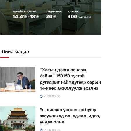
Шинэ мэдээ
“Хотын дарга сонсож
байна” 150150 тусгай
дугаарыг наймдугаар сарын
14-нөөс ажиллуулж эхэлнэ
2026-08-06
Үс шинээр үргээлгэх буюу
засуулахад эд, эдлэл, идээ,
ундаа олно
2026-08-06