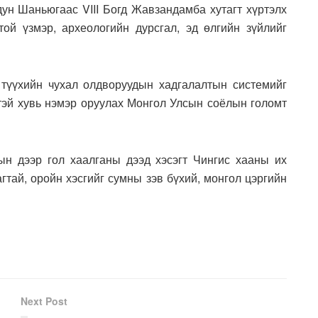
ун Шаньюгаас VIII Богд Жавзандамба хутагт хүртэлх
ой үзмэр, археологийн дурсгал, эд өлгийн зүйлийг
 түүхийн чухал олдворуудын хадгалалтын системийг
эй хувь нэмэр оруулах Монгол Улсын соёлын голомт
хын дээр гол хаалганы дээд хэсэгт Чингис хааны их
гтай, оройн хэсгийг сумны зэв бүхий, монгол цэргийн
Next Post