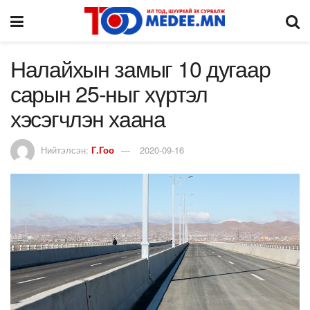
Налайхын замыг 10 дугаар
сарын 25-ныг хүртэл
хэсэгчлэн хаана
Нийтэлсэн:
Г.Гоо
2020-09-16