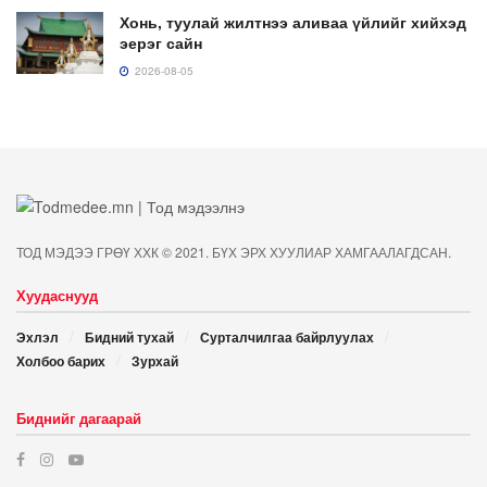
Хонь, туулай жилтнээ аливаа үйлийг хийхэд
эерэг сайн
2026-08-05
ТОД МЭДЭЭ ГРӨҮ ХХК © 2021. БҮХ ЭРХ ХУУЛИАР ХАМГААЛАГДСАН.
Хуудаснууд
Эхлэл
Бидний тухай
Сурталчилгаа байрлуулах
Холбоо барих
Зурхай
Биднийг дагаарай