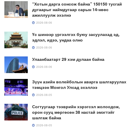
“Хотын дарга сонсож байна” 150150 тусгай
дугаарыг наймдугаар сарын 14-нөөс
ажиллуулж эхэлнэ
2026-08-06
Үс шинээр үргээлгэх буюу засуулахад эд,
эдлэл, идээ, ундаа олно
2026-08-06
Улаанбаатарт 29 хэм дулаан байна
2026-08-06
Зүүн азийн волейболын аварга шалгаруулах
тэмцээн Монгол Улсад эхэллээ
2026-08-05
Согтуугаар тээврийн хэрэгсэл жолоодож,
орон сууц мөргөсөн 38 настай эмэгтэйг
шалгаж байна
2026-08-05