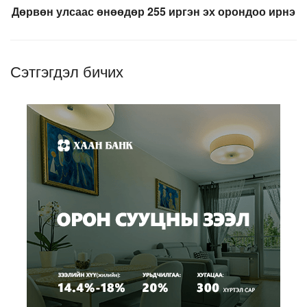
Дөрвөн улсаас өнөөдөр 255 иргэн эх орондоо ирнэ
Сэтгэгдэл бичих