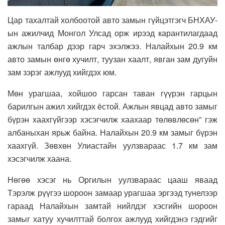
Цар тахалтай холбоотой авто замын гүйцэтгэгч БНХАУ-
ын ажилчид Монгол Улсад орж ирээд карантилагдаад
ажлын талбар дээр гарч эхэлжээ. Налайхын 20.9 км
авто замын өнгө хучилт, туузан хаалт, явган зам дугуйн
зам зэрэг ажлууд хийгдэх юм.
Мөн урагшаа, хойшоо гарсан таван гүүрэн гарцын
барилгын ажил хийгдэх ёстой. Ажлын явцад авто замыг
бүрэн хаахгүйгээр хэсэгчилж хаахаар төлөвлөсөн” гэж
албаныхан ярьж байна. Налайхын 20.9 км замыг бүрэн
хаахгүй. Зөвхөн Улиастайн уулзвараас 1.7 км зам
хэсэгчилж хаана.
Нөгөө хэсэг нь Оргилын уулзвараас цааш яваад
Тэрэлж рүүгээ шороон замаар урагшаа эргээд тунелээр
гараад Налайхын замтай нийлдэг хэсгийн шороон
замыг хатуу хучилттай болгох ажлууд хийгдэнэ гэдгийг