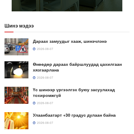
Шинэ мэдээ
Дараах замуудыг хааж, шинэчлэнэ
2026-08-07
Өнөөдөр дараах байршлуудад цахилгаан
хязгаарлана
2026-08-07
Үс шинээр үргээлгэх буюу засуулахад
тохиромжгүй
2026-08-07
Улаанбаатарт +30 градус дулаан байна
2026-08-07