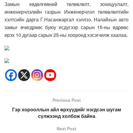
Замын хөдөлгөөний төлөвлөлт, зохицуулалт,
инженерчлэлийн газрын Инженерчлэл төлөвлөлтийн
хэлтсийн дарга Г.Насанжаргал хэллээ. Налайхын авто
замыг өчигдрөөс буюу есдүгээр сарын 15-ны өдрөөс
ирэх 10 дугаар сарын 25-ны хооронд хэсэгчилж хаалаа.
Previous Post
Гэр хорооллын айл өрхүүдийг нэгдсэн шугам
сүлжээнд холбож байна
Next Post