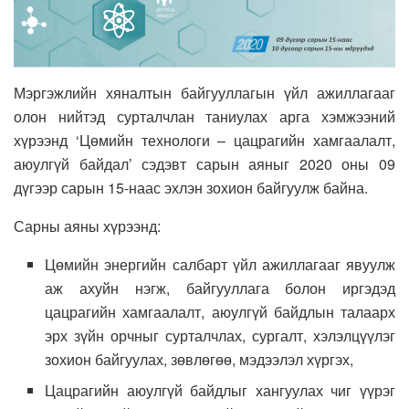
Мэргэжлийн хяналтын байгууллагын үйл ажиллагааг
олон нийтэд сурталчлан таниулах арга хэмжээний
хүрээнд ‘Цөмийн технологи – цацрагийн хамгаалалт,
аюулгүй байдал’ сэдэвт сарын аяныг 2020 оны 09
дүгээр сарын 15-наас эхлэн зохион байгуулж байна.
Сарны аяны хүрээнд:
Цөмийн энергийн салбарт үйл ажиллагааг явуулж
аж ахуйн нэгж, байгууллага болон иргэдэд
цацрагийн хамгаалалт, аюулгүй байдлын талаарх
эрх зүйн орчныг сурталчлах, сургалт, хэлэлцүүлэг
зохион байгуулах, зөвлөгөө, мэдээлэл хүргэх,
Цацрагийн аюулгүй байдлыг хангуулах чиг үүрэг