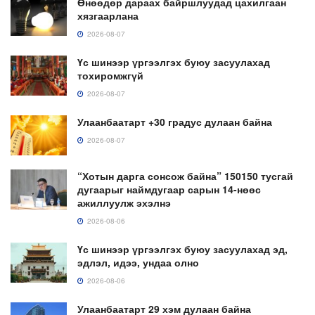
Өнөөдөр дараах байршлуудад цахилгаан
хязгаарлана
2026-08-07
Үс шинээр үргээлгэх буюу засуулахад
тохиромжгүй
2026-08-07
Улаанбаатарт +30 градус дулаан байна
2026-08-07
“Хотын дарга сонсож байна” 150150 тусгай
дугаарыг наймдугаар сарын 14-нөөс
ажиллуулж эхэлнэ
2026-08-06
Үс шинээр үргээлгэх буюу засуулахад эд,
эдлэл, идээ, ундаа олно
2026-08-06
Улаанбаатарт 29 хэм дулаан байна