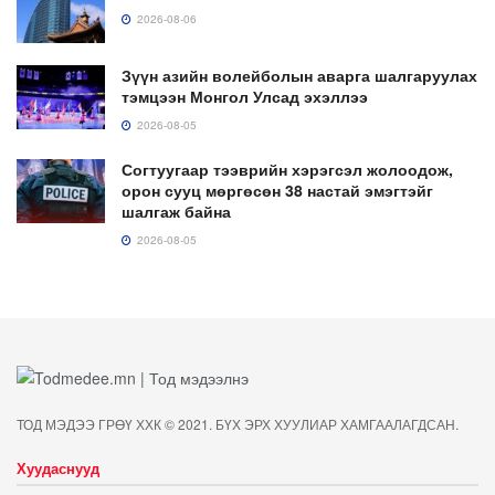
2026-08-06
Зүүн азийн волейболын аварга шалгаруулах
тэмцээн Монгол Улсад эхэллээ
2026-08-05
Согтуугаар тээврийн хэрэгсэл жолоодож,
орон сууц мөргөсөн 38 настай эмэгтэйг
шалгаж байна
2026-08-05
ТОД МЭДЭЭ ГРӨҮ ХХК © 2021. БҮХ ЭРХ ХУУЛИАР ХАМГААЛАГДСАН.
Хуудаснууд