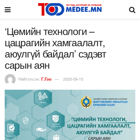
‘Цөмийн технологи –
цацрагийн хамгаалалт,
аюулгүй байдал’ сэдэвт
сарын аян
Нийтэлсэн:
Г.Гоо
2020-09-15