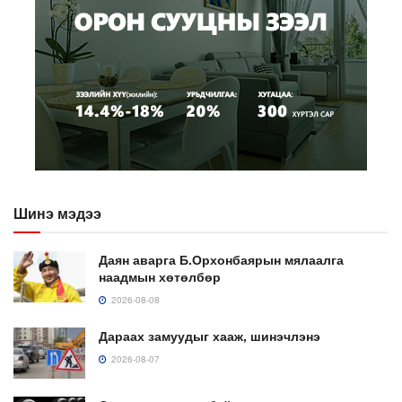
Шинэ мэдээ
Даян аварга Б.Орхонбаярын мялаалга
наадмын хөтөлбөр
2026-08-08
Дараах замуудыг хааж, шинэчлэнэ
2026-08-07