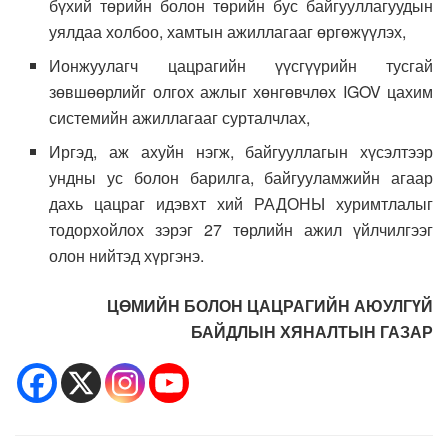
бүхий төрийн болон төрийн бус байгууллагуудын
уялдаа холбоо, хамтын ажиллагааг өргөжүүлэх,
Ионжуулагч цацрагийн үүсгүүрийн тусгай
зөвшөөрлийг олгох ажлыг хөнгөвчлөх IGOV цахим
системийн ажиллагааг сурталчлах,
Иргэд, аж ахуйн нэгж, байгууллагын хүсэлтээр
ундны ус болон барилга, байгууламжийн агаар
дахь цацраг идэвхт хий РАДОНЫ хуримтлалыг
тодорхойлох зэрэг 27 төрлийн ажил үйлчилгээг
олон нийтэд хүргэнэ.
ЦӨМИЙН БОЛОН ЦАЦРАГИЙН АЮУЛГҮЙ
БАЙДЛЫН
ХЯНАЛТЫН ГАЗАР