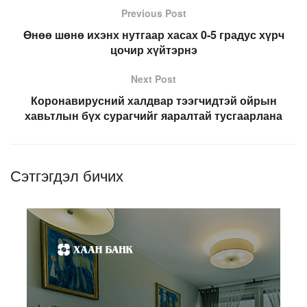
Previous Post
Өнөө шөнө ихэнх нутгаар хасах 0-5 градус хүрч
цочир хүйтэрнэ
Next Post
Коронавирусний халдвар тээгчидтэй ойрын
хавьтлын бүх сурагчийг яаралтай тусгаарлана
Сэтгэгдэл бичих