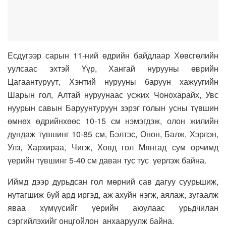
Есдүгээр сарын 11-ний өдрийн байдлаар Хөвсгөлийн
уулсаас эхтэй Үүр, Хангай нурууны өврийн
Цагаантуруут, Хэнтий нурууны баруун хажуугийн
Шарын гол, Алтай нуруунаас усжих Чонохарайх, Увс
нуурын савын Баруунтуруун зэрэг голын усны түвшин
өмнөх өдрийнхөөс 10-15 см нэмэгдэж, олон жилийн
дундаж түвшинг 10-85 см, Бэлтэс, Онон, Балж, Хэрлэн,
Улз, Хархираа, Чигж, Ховд гол Мянгад сум орчимд
үерийн түвшинг 5-40 см даван тус тус үерлэж байна.
Иймд дээр дурьдсан гол мөрний сав дагуу суурьшиж,
нутагшиж буй ард иргэд, аж ахуйн нэгж, аялаж, зугаалж
яваа хүмүүсийг үерийн аюулаас урьдчилан
сэргийлэхийг онцгойлон анхааруулж байна.