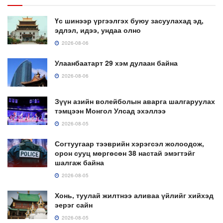
Үс шинээр үргээлгэх буюу засуулахад эд,
эдлэл, идээ, ундаа олно
2026-08-06
Улаанбаатарт 29 хэм дулаан байна
2026-08-06
Зүүн азийн волейболын аварга шалгаруулах
тэмцээн Монгол Улсад эхэллээ
2026-08-05
Согтуугаар тээврийн хэрэгсэл жолоодож,
орон сууц мөргөсөн 38 настай эмэгтэйг
шалгаж байна
2026-08-05
Хонь, туулай жилтнээ аливаа үйлийг хийхэд
эерэг сайн
2026-08-05