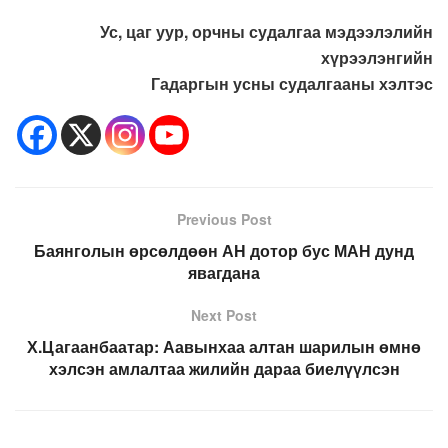
Ус, цаг уур, орчны судалгаа мэдээлэлийн
хүрээлэнгийн
Гадаргын усны судалгааны хэлтэс
Previous Post
Баянголын өрсөлдөөн АН дотор бус МАН дунд
явагдана
Next Post
Х.Цагаанбаатар: Аавынхаа алтан шарилын өмнө
хэлсэн амлалтаа жилийн дараа биелүүлсэн