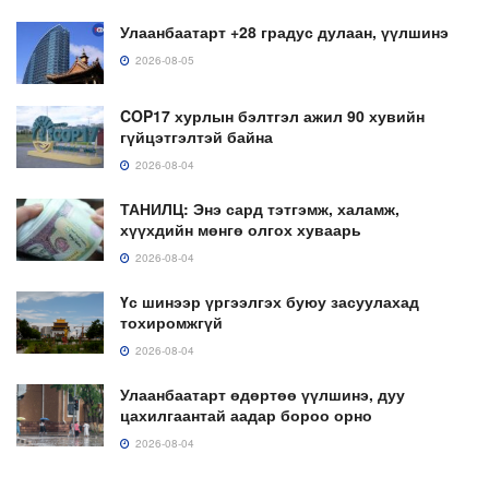
Улаанбаатарт +28 градус дулаан, үүлшинэ
2026-08-05
COP17 хурлын бэлтгэл ажил 90 хувийн
гүйцэтгэлтэй байна
2026-08-04
ТАНИЛЦ: Энэ сард тэтгэмж, халамж,
хүүхдийн мөнгө олгох хуваарь
2026-08-04
Үс шинээр үргээлгэх буюу засуулахад
тохиромжгүй
2026-08-04
Улаанбаатарт өдөртөө үүлшинэ, дуу
цахилгаантай аадар бороо орно
2026-08-04