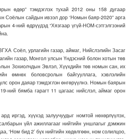
рын өдөр” тэмдэглэх тухай 2012 оны 158 дугаар
сын Соёлын сайдын ивээл дор ‘Номын баяр-2020” арга
арын 4-ний өдрүүдэд “Хязгаар үгүй-НОМ-сэтгэлгээний
йна.
ЗГХА Соёл, урлагийн газар, аймаг, Нийслэлийн Засаг
агийн газар, Монгол улсын Үндэсний болон хотын төв
олын Зохиолчдын Эвлэл, Хүүхдийн төв номын сан, их
ийн өмнөх боловсролын байгууллага, хэвлэлийн
 улс орон даяар тэмдэглэн өнгөрүүлнэ. Номын баярын
19-ний бямба гарагт 11 цагаас нийслэл, аймаг орон
ард иргэд, хүүхэд залуучуудыг номтой нөхөрлүүлэх,
 салбарын үйл ажиллагааг нийтийн уншлагыг дэмжин
аа, ‘Ном бид 2’ бүх нийтийн хөдөлгөөн, ном солилцоо,