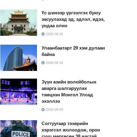
Үс шинээр үргээлгэх буюу
засуулахад эд, эдлэл, идээ,
ундаа олно
2026-08-06
Улаанбаатарт 29 хэм дулаан
байна
2026-08-06
Зүүн азийн волейболын
аварга шалгаруулах
тэмцээн Монгол Улсад
эхэллээ
2026-08-05
Согтуугаар тээврийн
хэрэгсэл жолоодож, орон
сууц мөргөсөн 38 настай