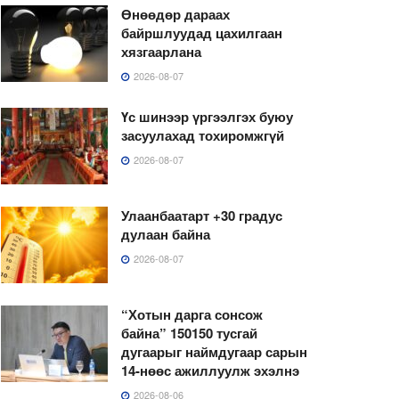
Өнөөдөр дараах
байршлуудад цахилгаан
хязгаарлана
2026-08-07
Үс шинээр үргээлгэх буюу
засуулахад тохиромжгүй
2026-08-07
Улаанбаатарт +30 градус
дулаан байна
2026-08-07
“Хотын дарга сонсож
байна” 150150 тусгай
дугаарыг наймдугаар сарын
14-нөөс ажиллуулж эхэлнэ
2026-08-06