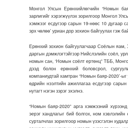
Монгол Улсын Ерөнхийлөгчийн “Номын бая
зарлигийг хэрэгжүүлэх зорилгоор Монгол Ул
хэмжээг есдүгээр сарын 19-нөөс 10 дугаар с
эрх чөлөө’ уриан дор зохион байгуулах гэж ба
Ерөнхий зохион байгуулагчаар Соёлын яам, 
даргын дэмжлэгтэйгээр Нийслэлийн соёл, урл
номын сан, ‘Номын соёлт ертөнц” ТББ, Монг
дээд болон ерөнхий боловсрол, сургуул
компаниудтай хамтран “Номын баяр-2020’-ыг
өдрийн нээлтийн ажиллагаа есдүгээр сарын 
нутагт нэгэн зэрэг эхэлнэ.
“Номын баяр-2020” арга хэмжээний хүрээнд 
эерэг хандлагыг бий болгох, ном хэвлэлийн
сурталчлах зорилгоор номын үзэсгэлэн худалд