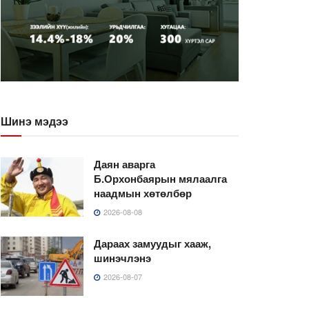
Шинэ мэдээ
Даян аварга
Б.Орхонбаярын мялаалга
наадмын хөтөлбөр
2026-08-08
Дараах замуудыг хааж,
шинэчлэнэ
2026-08-07