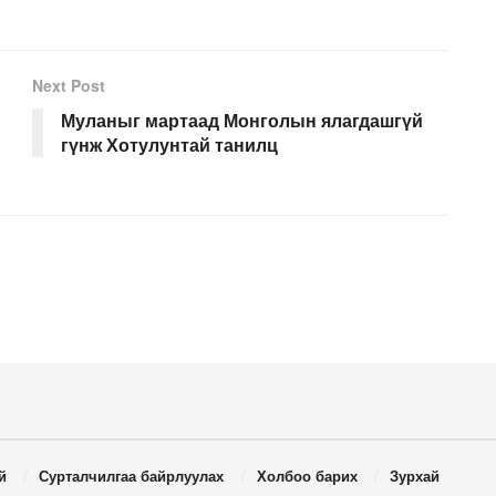
Next Post
Муланыг мартаад Монголын ялагдашгүй
гүнж Хотулунтай танилц
й
Сурталчилгаа байрлуулах
Холбоо барих
Зурхай