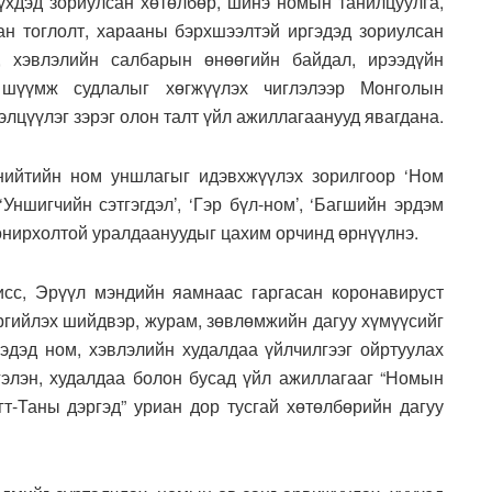
үүхдэд зориулсан хөтөлбөр, шинэ номын танилцуулга,
н тоглолт, харааны бэрхшээлтэй иргэдэд зориулсан
, хэвлэлийн салбарын өнөөгийн байдал, ирээдүйн
 шүүмж судлалыг хөгжүүлэх чиглэлээр Монголын
элцүүлэг зэрэг олон талт үйл ажиллагаанууд явагдана.
ийтийн ном уншлагыг идэвхжүүлэх зорилгоор ‘Ном
Уншигчийн сэтгэгдэл’, ‘Гэр бүл-ном’, ‘Багшийн эрдэм
сонирхолтой уралдаануудыг цахим орчинд өрнүүлнэ.
сс, Эрүүл мэндийн яамнаас гаргасан коронавируст
эргийлэх шийдвэр, журам, зөвлөмжийн дагуу хүмүүсийг
гэдэд ном, хэвлэлийн худалдаа үйлчилгээг ойртуулах
гэлэн, худалдаа болон бусад үйл ажиллагааг “Номын
гт-Таны дэргэд” уриан дор тусгай хөтөлбөрийн дагуу