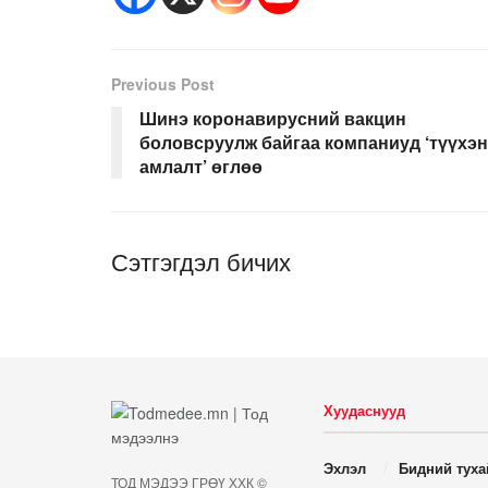
Previous Post
Шинэ коронавирусний вакцин
боловсруулж байгаа компаниуд ‘түүхэн
амлалт’ өглөө
Сэтгэгдэл бичих
Хуудаснууд
Эхлэл
Бидний туха
ТОД МЭДЭЭ ГРӨҮ ХХК ©