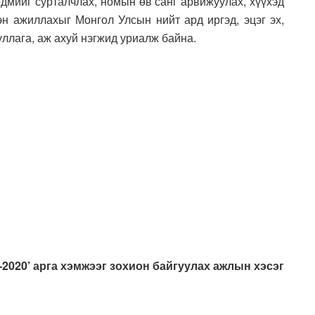
дмийг сурталчлах, номын өв санг арвижуулах, хүүхэд
эн ажиллахыг Монгол Улсын нийт ард иргэд, эцэг эх,
уллага, аж ахуй нэгжид уриалж байна.
2020’ арга хэмжээг зохион байгуулах ажлын хэсэг