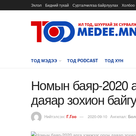
Эхлэл
Бидний тухай
Сурталчилгаа байрлуулах
Холбоо 
ТОД МЭДЭЭ
ТОД PODCAST
ТОД ХҮН
Номын баяр-2020 а
даяар зохион байг
Нийтэлсэн:
Г.Гоо
2020-09-10
Ангилал:
Бол