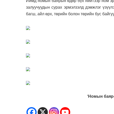
Иймд номын баярын өдөр бүх нийтээр ном эр
залуучуудын сурах эрмэлзэлд дэмжлэг үзүүл
багш, айл өрх, төрийн болон төрийн бус байгу
‘Номын баяр-