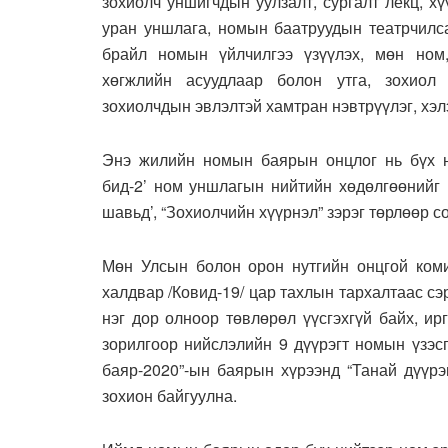
зохиолч уншигчдын уулзалт, сургалт лекц, х
уран уншлага, номын баатруудын театрчилса
брайл номын үйлчилгээ үзүүлэх, мөн ном
хөгжлийн асуудлаар болон утга, зохиол
зохиолчдын эвлэлтэй хамтран нэвтрүүлэг, хэл
Энэ жилийн номын баярын онцлог нь бүх н
бид-2’ ном уншлагын нийтийн хөдөлгөөнийг ‘
шавьд’, “Зохиолчийн хүүрнэл” зэрэг төрлөөр 
Мөн Улсын болон орон нутгийн онцгой коми
халдвар /Ковид-19/ цар тахлын тархалтаас с
нэг дор олноор төвлөрөл үүсгэхгүй байх, ир
зорилгоор нийслэлийн 9 дүүрэгт номын үзэс
баяр-2020”-ын баярын хүрээнд “Танай дүүрэ
зохион байгуулна.