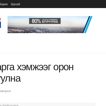
барих
Зурхай
рга хэмжээг орон
уулна
овсрол