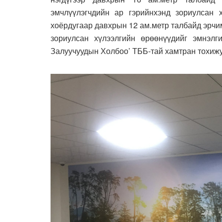
эмчлүүлэгчдийн ар гэрийнхэнд зориулсан 
хоёрдугаар давхрын 12 ам.метр талбайд эрчи
зориулсан хүлээлгийн өрөөнүүдийг эмнэлг
Залуучуудын Холбоо’ ТББ-тай хамтран тохижу