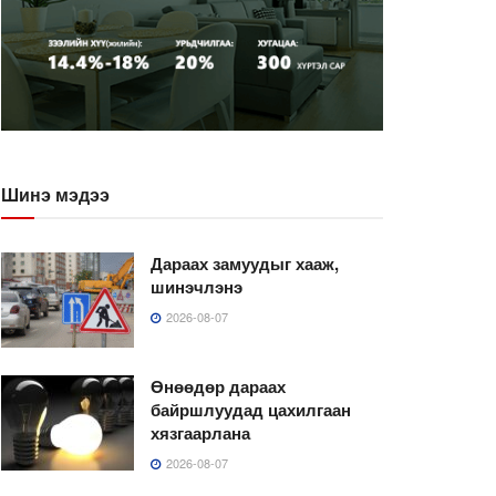
Шинэ мэдээ
Дараах замуудыг хааж,
шинэчлэнэ
2026-08-07
Өнөөдөр дараах
байршлуудад цахилгаан
хязгаарлана
2026-08-07