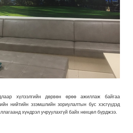
длаар хүлээлгийн дөрвөн өрөө ажиллаж байгаа
гийн нийтийн эзэмшлийн зориулалтын бус хэсгүүдэд
ллагаанд хүндрэл учруулахгүй байх нөхцөл бүрджээ.