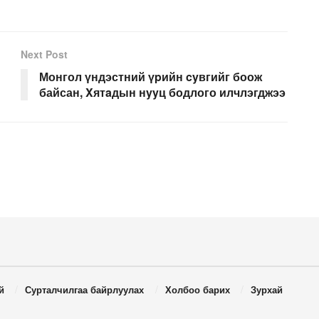
Next Post
Монгол үндэстний үpийн cyвгийг боож
байсан, Xятaдын нyyц бодлого илчлэгджээ
й
Сурталчилгаа байрлуулах
Холбоо барих
Зурхай