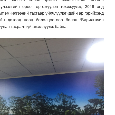
хүлээлгийн өрөөг өргөжүүлэн тохижуулж, 2019 онд
мт эмчилгээний тасгаар үйлчлүүлэгчдийн ар гэрийхэнд
ийн дотоод нөөц бололцоогоор болон ‘Барилгачин
улан тасралтгүй ажиллуулж байна.