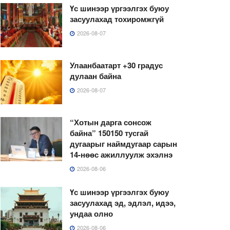
Үс шинээр үргээлгэх буюу
засуулахад тохиромжгүй
2026-08-07
Улаанбаатарт +30 градус
дулаан байна
2026-08-07
“Хотын дарга сонсож
байна” 150150 тусгай
дугаарыг наймдугаар сарын
14-нөөс ажиллуулж эхэлнэ
2026-08-06
Үс шинээр үргээлгэх буюу
засуулахад эд, эдлэл, идээ,
ундаа олно
2026-08-06