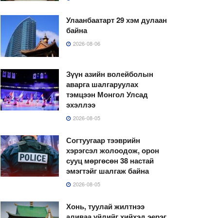
Улаанбаатарт 29 хэм дулаан
байна
2026-08-06
Зүүн азийн волейболын
аварга шалгаруулах
тэмцээн Монгол Улсад
эхэллээ
2026-08-05
Согтуугаар тээврийн
хэрэгсэл жолоодож, орон
сууц мөргөсөн 38 настай
эмэгтэйг шалгаж байна
2026-08-05
Хонь, туулай жилтнээ
аливаа үйлийг хийхэд эерэг