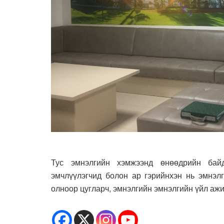
Тус эмнэлгийн хэмжээнд өнөөдрийн бай
эмчлүүлэгчид болон ар гэрийнхэн нь эмнэл
олноор цугларч, эмнэлгийн эмнэлгийн үйл ажи