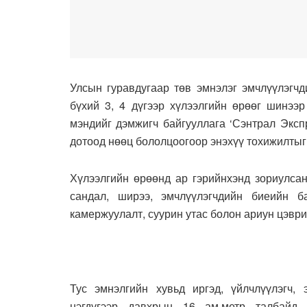
Улсын гуравдугаар төв эмнэлэг эмчлүүлэгчд
бүхий 3, 4 дүгээр хүлээлгийн өрөөг шинээ
мэндийг дэмжигч байгууллага ‘Сэнтрал Эксп
дотоод нөөц бололцоогоор энэхүү тохижилтыг 
Хүлээлгийн өрөөнд ар гэрийнхэнд зориулсан
сандал, ширээ, эмчлүүлэгчдийн биеийн б
камержуулалт, суурин утас болон ариун цэврий
Тус эмнэлгийн хувьд иргэд, үйлчлүүлэгч,
нэгдүгээр давхрын 16 ам.метр талбайд