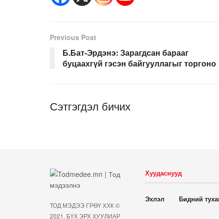
Previous Post
Б.Бат-Эрдэнэ: Зарагдсан барааг
буцаахгүй гэсэн байгууллагыг торгоно
Сэтгэгдэл бичих
Хуудаснууд
Эхлэл
Бидний туха
ТОД МЭДЭЭ ГРӨҮ ХХК ©
2021. БҮХ ЭРХ ХУУЛИАР