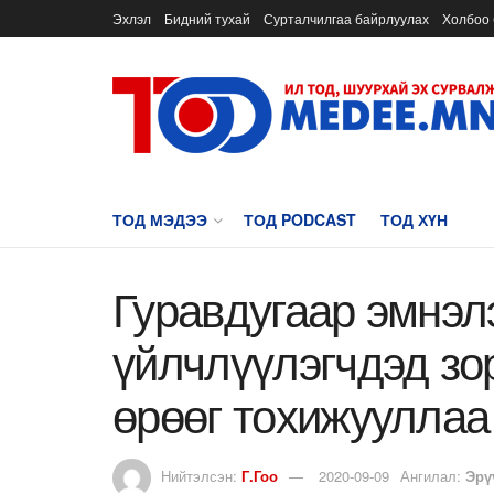
Эхлэл
Бидний тухай
Сурталчилгаа байрлуулах
Холбоо 
ТОД МЭДЭЭ
ТОД PODCAST
ТОД ХҮН
Гуравдугаар эмнэл
үйлчлүүлэгчдэд зо
өрөөг тохижууллаа
Нийтэлсэн:
Г.Гоо
2020-09-09
Ангилал:
Эрү