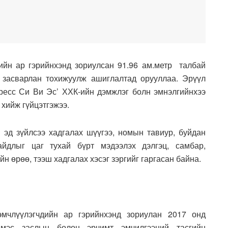
ийн ар гэрийнхэнд зориулсан 91.96 ам.метр талбай
р засварлан тохижуулж ашиглалтад орууллаа. Эрүүл
ресс Си Ви Эс’ ХХК-ийн дэмжлэг болн эмнэлгийнхээ
хийж гүйцэтгэжээ.
 эд зүйлсээ хадгалах шүүгээ, номын тавиур, буйдан
айдлыг цаг тухай бүрт мэдээлэх дэлгэц, самбар,
н өрөө, тээш хадгалах хэсэг зэргийг гаргасан байна.
 эмчлүүлэгчдийн ар гэрийнхэнд зориулан 2017 онд
 мэс заслын болон эрчимт эмчилгээний тасгийн