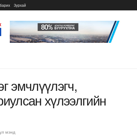
барих
Зурхай
эг эмчлүүлэгч,
риулсан хүлээлгийн
үл мэнд