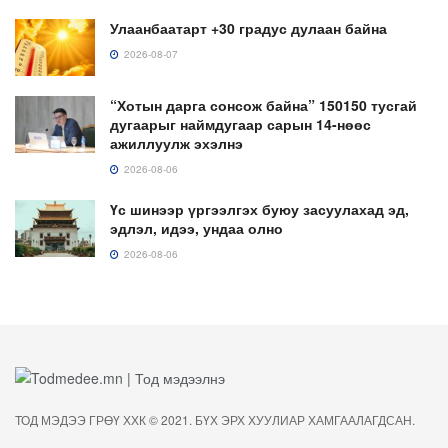
Улаанбаатарт +30 градус дулаан байна
2026-08-07
“Хотын дарга сонсож байна” 150150 тусгай
дугаарыг наймдугаар сарын 14-нөөс
ажиллуулж эхэлнэ
2026-08-06
Үс шинээр үргээлгэх буюу засуулахад эд,
эдлэл, идээ, ундаа олно
2026-08-06
ТОД МЭДЭЭ ГРӨҮ ХХК © 2021. БҮХ ЭРХ ХУУЛИАР ХАМГААЛАГДСАН.