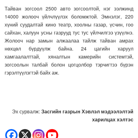
Тайван зогсоол 2500 авто зогсоолтой, нэг ээлжинд
14000 жолооч үйлчлүүлэх боломжтой. Эмнэлэг, 220
хүний суудалтай кино театр, хоолны газар, үсчин, гоо
сайхан, халуун усны газрууд тус тус үйлчилгээ үзүүлнэ.
Жолооч нар замын алжаалаа тайлж тайван амрах
нөхцөл бүрдүүлж байна. 24 цагийн харуул
хамгаалалттай, хяналтын камерийн системтэй,
зогсоолын талбай болон цогцолбор тэрчигтээ бүрэн
гэрэлтүүлэгтэй байх аж.
Эх сурвалж:
Засгийн газрын Хэвлэл мэдээлэлтэй
харилцах хэлтэс