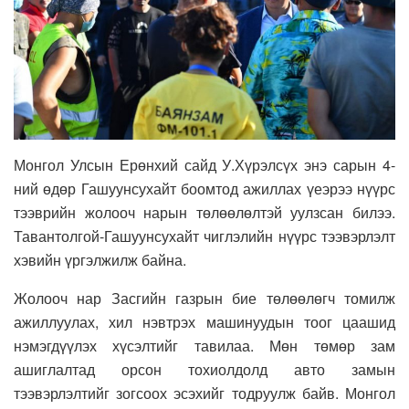
Монгол Улсын Ерөнхий сайд У.Хүрэлсүх энэ сарын 4-
ний өдөр Гашуунсухайт боомтод ажиллах үеэрээ нүүрс
тээврийн жолооч нарын төлөөлөлтэй уулзсан билээ.
Тавантолгой-Гашуунсухайт чиглэлийн нүүрс тээвэрлэлт
хэвийн үргэлжилж байна.
Жолооч нар Засгийн газрын бие төлөөлөгч томилж
ажиллуулах, хил нэвтрэх машинуудын тоог цаашид
нэмэгдүүлэх хүсэлтийг тавилаа. Мөн төмөр зам
ашиглалтад орсон тохиолдолд авто замын
тээвэрлэлтийг зогсоох эсэхийг тодруулж байв. Монгол