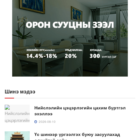
Шинэ мэдээ
Нийслэлийн цэцэрлэгийн цахим бүртгэл
эхэллээ
2026-08-10
Үс шинээр үргээлгэх буюу засуулахад