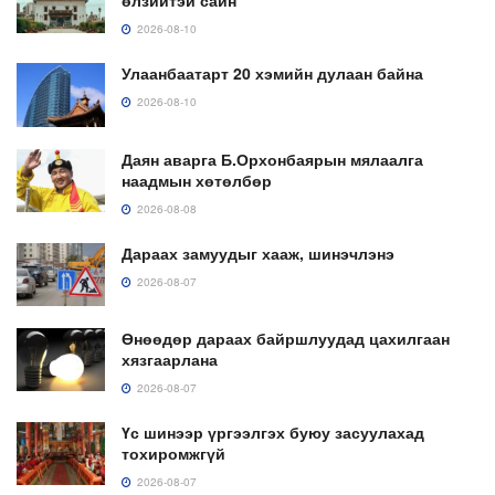
өлзийтэй сайн
2026-08-10
Улаанбаатарт 20 хэмийн дулаан байна
2026-08-10
Даян аварга Б.Орхонбаярын мялаалга
наадмын хөтөлбөр
2026-08-08
Дараах замуудыг хааж, шинэчлэнэ
2026-08-07
Өнөөдөр дараах байршлуудад цахилгаан
хязгаарлана
2026-08-07
Үс шинээр үргээлгэх буюу засуулахад
тохиромжгүй
2026-08-07