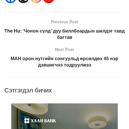
Previous Post
The Hu: ‘Чонон сүлд’ дуу биллбоардын шилдэг тавд
багтав
Next Post
МАН орон нутгийн сонгуульд өрсөлдөх 45 нэр
дэвшигчээ тодруулжээ
Сэтгэгдэл бичих