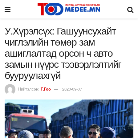
У.Хүрэлсүх: Гашуунсухайт
чиглэлийн төмөр зам
ашиглалтад орсон ч авто
замын нүүрс тээвэрлэлтийг
бууруулахгүй
Нийтэлсэн:
Г.Гоо
2020-09-07