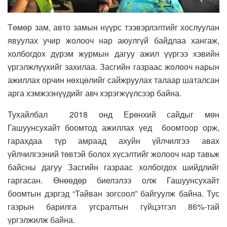
Төмөр зам, авто замын нүүрс тээвэрлэлтийг хослуулан
явуулах учир жолооч нар аюулгүй байдлаа хангаж,
холбогдох дүрэм журмын дагуу ажил үүргээ хэвийн
үргэлжлүүхийг захилаа. Засгийн газраас жолооч нарын
ажиллах орчин нөхцөлийг сайжруулах талаар шаталсан
арга хэмжээнүүдийг авч хэрэгжүүлсээр байна.
Тухайлбал 2018 онд Ерөнхий сайдыг мөн
Гашуунсухайт боомтод ажиллах үед боомтоор орж,
гарахдаа түр амраад ахуйн үйлчилгээ авах
үйлчилгээний төвтэй болох хүсэлтийг жолооч нар тавьж
байсны дагуу Засгийн газраас холбогдох шийдлийг
гаргасан. Өнөөдөр биелэлээ олж Гашуунсухайт
боомтын дэргэд “Тайван зогсоол” байгуулж байна. Тус
газрын барилга угсралтын гүйцэтгэл 86%-тай
үргэлжилж байна.