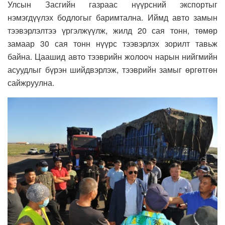
Улсын Засгийн газраас нүүрсний экспортыг
нэмэгдүүлэх бодлогыг баримтална. Иймд авто замын
тээвэрлэлтээ үргэлжүүлж, жилд 20 сая тонн, төмөр
замаар 30 сая тонн нүүрс тээвэрлэх зорилт тавьж
байна. Цаашид авто тээврийн жолооч нарын нийгмийн
асуудлыг бүрэн шийдвэрлэж, тээврийн замыг өргөтгөн
сайжруулна.